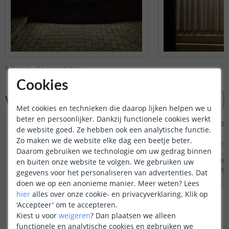
Bekijk alle
klantfoto’s
Cookies
Vraag & antwoord
Met cookies en technieken die daarop lijken helpen we u
beter en persoonlijker. Dankzij functionele cookies werkt
Ik wil de vitrinekast set installeren maar
Zijn deze verlengkabe
de website goed. Ze hebben ook een analytische functie.
door omstandigheden moet ik tussen
24V?
Zo maken we de website elke dag een beetje beter.
adapter en strips een verlengkabel van
Door
Herman
op
zondag 1
Daarom gebruiken we technologie om uw gedrag binnen
2,5m voorzien. Vermits dit een 12V set is
Onze verlengkabels 
en buiten onze website te volgen. We gebruiken uw
vroeg ik mij af of er dan geen
zowel voor 12 volt a
gegevens voor het personaliseren van advertenties. Dat
kwaliteitsverlies is en ik beter naar 24V ga.
ledsrips.
doen we op een anonieme manier.
Meer weten?
Lees
Door
Ivo
op
dinsdag 25 november 2025
hier
alles over onze cookie- en privacyverklaring. Klik op
Het is mogelijk om bij een 12 volt
'Accepteer' om te accepteren.
ledstrip een verlengkabel te plaatsen,
Kiest u voor
weigeren
?
Dan plaatsen we alleen
dit heeft geen invloed op de
functionele en analytische cookies en gebruiken we
lichtkwaliteit.