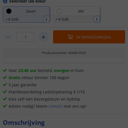
Selecteer uw kleur
Zwart
Wit
+
€ 0
,
00
+
€ 0
,
00
IN WINKELWAGEN
Productnummer
:
ADAM-VK25
Voor
23:45 uur
besteld,
morgen
in huis
Gratis
retour binnen 100 dagen
5 jaar garantie
Klantbeoordeling LedstripKoning 9.1/10
Kies zelf een bezorgdatum en tijdstip
Advies nodig? Neem
contact
met ons op!
Omschrijving