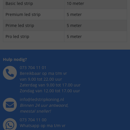
Basic led strip
10 meter
Premium led strip
5 meter
Prime led strip
5 meter
Pro led strip
5 meter
Hulp nodig?
073 704 11 01
Bereikbaar op ma t/m vr
van 9.00 tot 22.00 uur
Zaterdag van 9.00 tot 17.00 uur
Zondag van 12.00 tot 17.00 uur
info@ledstripkoning.nl
Binnen 24 uur antwoord,
meestal sneller!
073 704 11 00
Whatsapp op ma t/m vr