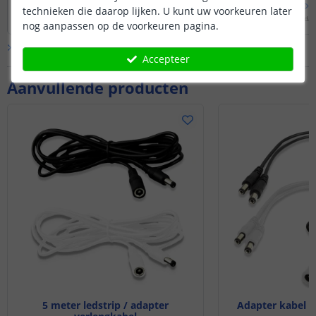
Bekijk
hele
antwoord
Bekijk
hele
antwoo
technieken die daarop lijken. U kunt uw voorkeuren later
Door
Louise
op
woensdag 26 november 2025
Door
Danielle
op
maandag 
nog aanpassen op de voorkeuren pagina.
Bekijk alle
Vraag & antwoord
Accepteer
Aanvullende producten
5 meter ledstrip / adapter
Adapter kabel sp