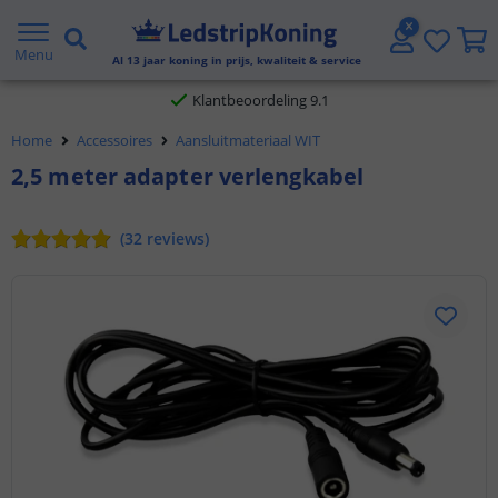
Gratis verzending vanaf € 20,- NL en BE
Menu
Al
13
jaar koning in prijs, kwaliteit & service
Klantbeoordeling 9.1
Home
Accessoires
Aansluitmateriaal WIT
Voor 23:45 uur besteld,
morgen in huis
2,5 meter adapter verlengkabel
(
32
reviews
)