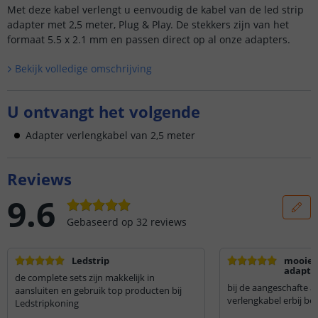
Met deze kabel verlengt u eenvoudig de kabel van de led strip
adapter met 2,5 meter, Plug & Play. De stekkers zijn van het
formaat 5.5 x 2.1 mm en passen direct op al onze adapters.
Bekijk volledige omschrijving
U ontvangt het volgende
Adapter verlengkabel van 2,5 meter
Reviews
9.6
Gebaseerd op
32
reviews
Ledstrip
mooie a
adapte
de complete sets zijn makkelijk in
bij de aangeschafte a
aansluiten en gebruik top producten bij
verlengkabel erbij be
Ledstripkoning