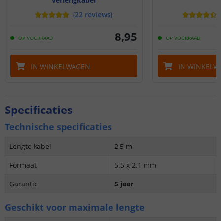
verlengkabel
(
22
reviews
)
8
,
95
OP VOORRAAD
OP VOORRAAD
IN WINKELWAGEN
IN WINKELW
Specificaties
Technische specificaties
Lengte kabel
2,5 m
Formaat
5.5 x 2.1 mm
Garantie
5 jaar
Geschikt voor maximale lengte