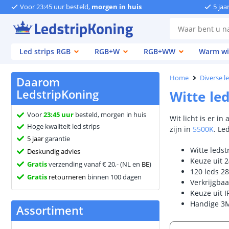
Voor 23:45 uur besteld,
morgen in huis
5 jaa
Led strips RGB
RGB+W
RGB+WW
Warm wi
Home
Diverse l
Daarom
LedstripKoning
Witte led
Voor
23:45 uur
besteld, morgen in huis
Wit licht is er i
Hoge kwaliteit led strips
zijn in
5500K
. Le
5 jaar
garantie
Witte ledst
Deskundig advies
Keuze uit 2
Gratis
verzending vanaf € 20,- (NL en
BE
)
120 leds 2
Gratis
retourneren
binnen 100 dagen
Verkrijgbaa
Keuze uit I
Handige 3M
Assortiment