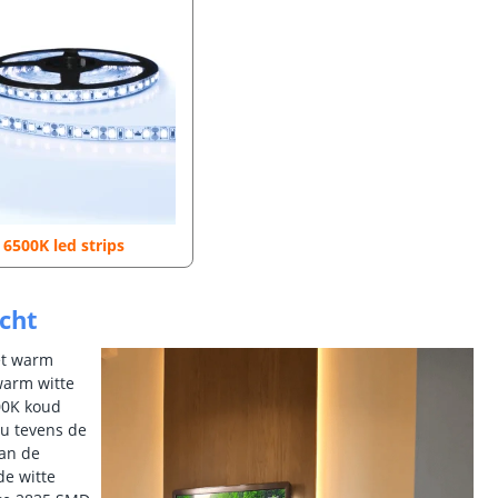
6500K led strips
icht
et warm
warm witte
500K koud
j u tevens de
van de
de witte