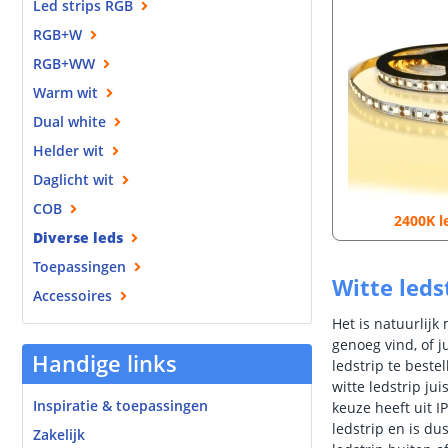
Led strips RGB
RGB+W
RGB+WW
Warm wit
Dual white
Helder wit
Daglicht wit
COB
2400K l
Diverse leds
Toepassingen
Witte leds
Accessoires
Het is natuurlijk
genoeg vind, of 
Handige links
ledstrip te beste
witte ledstrip jui
Inspiratie & toepassingen
keuze heeft uit I
ledstrip en is d
Zakelijk