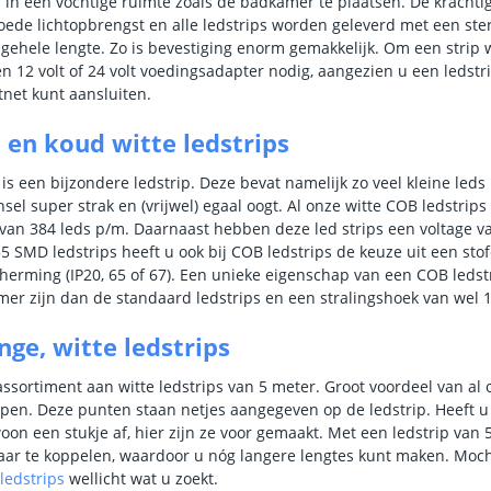
of in een vochtige ruimte zoals de badkamer te plaatsen. De kracht
oede lichtopbrengst en alle ledstrips worden geleverd met een st
 gehele lengte. Zo is bevestiging enorm gemakkelijk. Om een strip
en 12 volt of 24 volt voedingsadapter nodig, aangezien u een ledstri
htnet kunt aansluiten.
en koud witte ledstrips
is een bijzondere ledstrip. Deze bevat namelijk zo veel kleine leds
jnsel super strak en (vrijwel) egaal oogt. Al onze witte COB ledstrip
van 384 leds p/m. Daarnaast hebben deze led strips een voltage va
35 SMD ledstrips heeft u ook bij COB ledstrips de keuze uit een stof
herming (IP20, 65 of 67). Een unieke eigenschap van een COB ledstr
mer zijn dan de standaard ledstrips en een stralingshoek van wel
nge, witte ledstrips
assortiment aan witte ledstrips van 5 meter. Groot voordeel van al o
pen. Deze punten staan netjes aangegeven op de ledstrip. Heeft u 
oon een stukje af, hier zijn ze voor gemaakt. Met een ledstrip van 5
aar te koppelen, waardoor u nóg langere lengtes kunt maken. Mocht 
ledstrips
wellicht wat u zoekt.