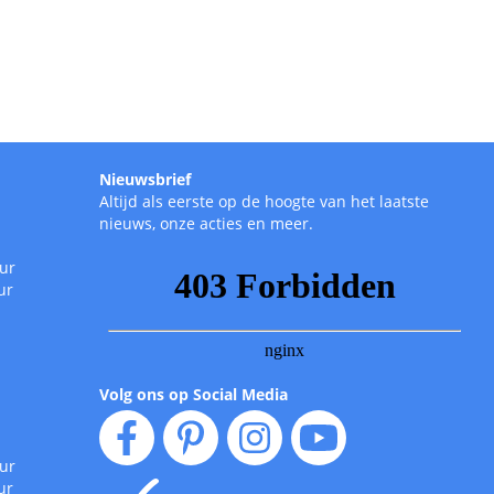
Nieuwsbrief
Altijd als eerste op de hoogte van het laatste
nieuws, onze acties en meer.
uur
ur
Volg ons op Social Media
uur
ur