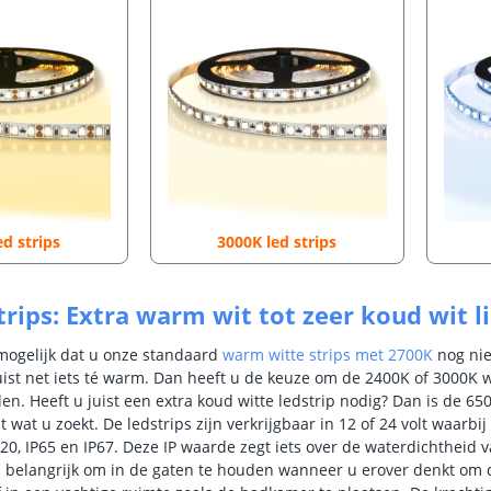
ed strips
3000K led strips
trips: Extra warm wit tot zeer koud wit l
 mogelijk dat u onze standaard
warm witte strips met 2700K
nog ni
juist net iets té warm. Dan heeft u de keuze om de 2400K of 3000K 
llen. Heeft u juist een extra koud witte ledstrip nodig? Dan is de 6
st wat u zoekt. De ledstrips zijn verkrijgbaar in 12 of 24 volt waarbi
P20, IP65 en IP67. Deze IP waarde zegt iets over de waterdichtheid 
us belangrijk om in de gaten te houden wanneer u erover denkt om 