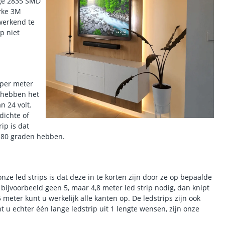
ige 2835 SMD
erke 3M
 werkend te
p niet
 per meter
s hebben het
n 24 volt.
dichte of
ip is dat
 180 graden hebben.
nze led strips is dat deze in te korten zijn door ze op bepaalde
bijvoorbeeld geen 5, maar 4,8 meter led strip nodig, dan knipt
 meter kunt u werkelijk alle kanten op. De ledstrips zijn ook
u echter één lange ledstrip uit 1 lengte wensen, zijn onze