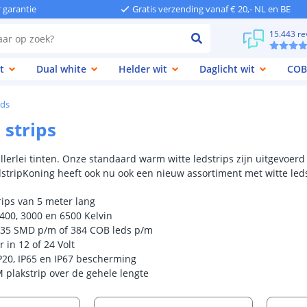
r garantie
Gratis verzending vanaf € 20,- NL en BE
15.443 re
t
Dual white
Helder wit
Daglicht wit
COB
eds
 strips
n allerlei tinten. Onze standaard warm witte ledstrips zijn uitgevoerd
dstripKoning heeft ook nu ook een nieuw assortiment met witte led
rips van 5 meter lang
400, 3000 en 6500 Kelvin
835 SMD p/m of 384 COB leds p/m
r in 12 of 24 Volt
P20, IP65 en IP67 bescherming
 plakstrip over de gehele lengte