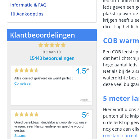
ledstrip buiten 
Informatie & FAQ
leds geven een g
plakstrip over de
10 Aankooptips
krijgen heeft u e
direct op het lic
Klantbeoordelingen
COB warm 
Een COB ledstrip 
9.1
van
10
dat het lichtschi
15443 beoordelingen
hoge aantal leds 
4.5
/
5
Net als bij de 28
waterdichte besc
Alles correct geleverd en werkt perfect
deze veel buigza
Cornelissen
5 meter la
MEER
...
Hier vindt u ons 
5
/
5
punten af te knip
u de ledstrip gew
Goed bereikbaar, duidelijke antwoorden op onze
vragen, zeer klantvriendelijk en goed te woord
nog eens aan elk
gestaa...
constant current 
Spaans