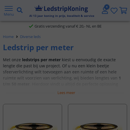
5 jaar garantie
Menu
Al
13
jaar koning in prijs, kwaliteit & service
Gratis verzending vanaf € 20,- NL en BE
Klantbeoordeling 9.1
Home
Diverse leds
Voor 23:45 uur besteld,
morgen in huis
Ledstrip per meter
Met onze
ledstrips per meter
kiest u eenvoudig de exacte
lengte die past bij uw project. Of u nu een klein beetje
sfeerverlichting wilt toevoegen aan een ruimte of een hele
ruimte wilt voorzien van verlichting, wij bieden lengtes van
1
t/m 50 meter
. Hierdoor vindt u altijd de perfecte oplossing
voor zowel kleine als grote verlichtingsbehoeften.
Lees meer
Onze ledstrips zijn verkrijgbaar in complete sets of als losse
strips, geschikt voor diverse toepassingen.