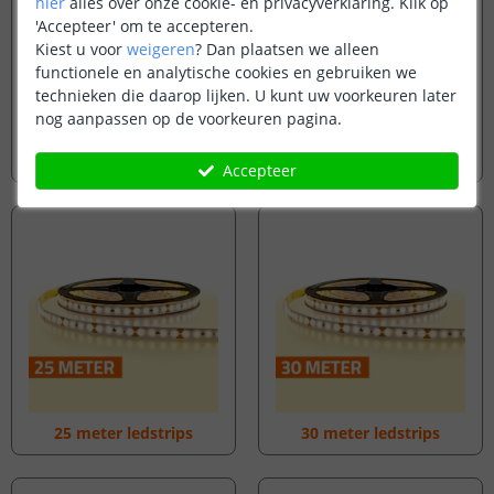
hier
alles over onze cookie- en privacyverklaring. Klik op
'Accepteer' om te accepteren.
Kiest u voor
weigeren
?
Dan plaatsen we alleen
functionele en analytische cookies en gebruiken we
technieken die daarop lijken. U kunt uw voorkeuren later
nog aanpassen op de voorkeuren pagina.
23 meter ledstrips
24 meter ledstrips
Accepteer
25 meter ledstrips
30 meter ledstrips