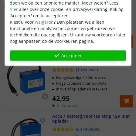
Adapter voor led strips
doen we op een anonieme manier.
Meer weten?
Lees
hier
alles over onze cookie- en privacyverklaring. Klik op
(
2
reviews
)
'Accepteer' om te accepteren.
5 volt adapter
Kiest u voor
weigeren
?
Dan plaatsen we alleen
Stabiel en hoog vermogen
functionele en analytische cookies en gebruiken we
Voor 5 volt led strips
technieken die daarop lijken. U kunt uw voorkeuren later
27
,
95
nog aanpassen op de voorkeuren pagina.
OP VOORRAAD
Accepteer
Accu / batterij voor led strip
12V met oplader
(
1
reviews
)
Hoogwaardige Lithium accu
Hoge capaciteit van 36 Watt
Inclusief oplader en stekkers
42
,
95
OP VOORRAAD
Accu / batterij voor led strip 12V met
oplader
(
50
reviews
)