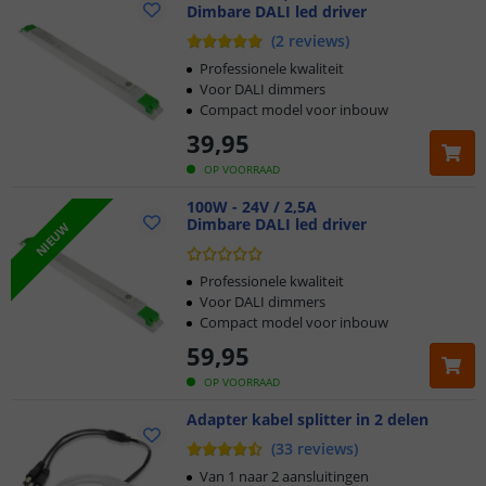
Dimbare DALI led driver
(
2
reviews
)
Professionele kwaliteit
Voor DALI dimmers
Compact model voor inbouw
39
,
95
OP VOORRAAD
100W - 24V / 2,5A
Dimbare DALI led driver
NIEUW
Professionele kwaliteit
Voor DALI dimmers
Compact model voor inbouw
59
,
95
OP VOORRAAD
Adapter kabel splitter in 2 delen
Klantbeoordeling 9.1
(
33
reviews
)
Voor 23:45 uur besteld,
morgen in huis
Van 1 naar 2 aansluitingen