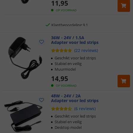
11
,
95
Gratis
verzending vanaf € 20,-
OP VOORRAAD
Klantbeoordeling 9.1
Voor 23:45 uur besteld,
36W - 24V / 1.5A
morgen in huis
Adapter voor led strips
(
22
reviews
)
Geschikt voor led strips
Stabiel en veilig
Muurmodel
14
,
95
OP VOORRAAD
48W - 24V / 2A
Adapter voor led strips
(
6
reviews
)
Geschikt voor led strips
Stabiel en veilig
Desktop model