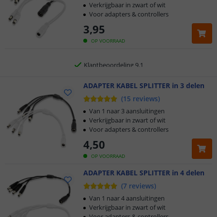
Verkrijgbaar in zwart of wit
Voor adapters & controllers
5 jaar garantie
3
,
95
Gratis
verzending vanaf € 20,-
OP VOORRAAD
Klantbeoordeling 9.1
Voor 23:45 uur besteld,
ADAPTER KABEL SPLITTER in 3 delen
morgen in huis
(
15
reviews
)
Van 1 naar 3 aansluitingen
Verkrijgbaar in zwart of wit
Voor adapters & controllers
4
,
50
OP VOORRAAD
ADAPTER KABEL SPLITTER in 4 delen
(
7
reviews
)
Van 1 naar 4 aansluitingen
Verkrijgbaar in zwart of wit
Voor adapters & controllers