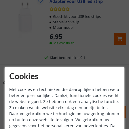
Adapter voor USB led strip
Klantbeoordeling 9.1
Voor 23:45 uur besteld,
morgen in huis
Geschikt voor USB led strips
Stabiel en veilig
Muurmodel
5 jaar garantie
6
,
95
Gratis
verzending vanaf € 20,-
OP VOORRAAD
Klantbeoordeling 9.1
Voor 23:45 uur besteld,
20W - 5V / 4A
morgen in huis
Adapter voor led strips
Cookies
(
6
reviews
)
Met cookies en technieken die daarop lijken helpen we u
5 volt adapter
Compact 'muurmodel'
beter en persoonlijker. Dankzij functionele cookies werkt
Lange kabel - 120 cm
de website goed. Ze hebben ook een analytische functie.
Zo maken we de website elke dag een beetje beter.
10
,
95
Daarom gebruiken we technologie om uw gedrag binnen
OP VOORRAAD
en buiten onze website te volgen. We gebruiken uw
gegevens voor het personaliseren van advertenties. Dat
40W - 5V / 8A