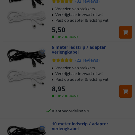
(
32
reviews
)
Voorzien van stekkers
Verkrijgbaar in zwart of wit
Past op adapter & ledstrip wit
5
,
50
OP VOORRAAD
5 meter ledstrip / adapter
verlengkabel
Klantbeoordeling 9.1
(
22
reviews
)
Voor 23:45 uur besteld,
morgen in huis
Voorzien van stekkers
Verkrijgbaar in zwart of wit
Past op adapter & ledstrip wit
5 jaar garantie
8
,
95
Gratis
verzending vanaf € 20,-
OP VOORRAAD
Klantbeoordeling 9.1
Voor 23:45 uur besteld,
10 meter ledstrip / adapter
morgen in huis
verlengkabel