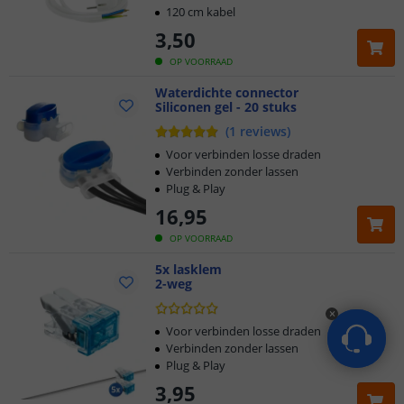
120 cm kabel
3
,
50
OP VOORRAAD
Waterdichte connector
Siliconen gel - 20 stuks
(
1
reviews
)
Voor verbinden losse draden
Verbinden zonder lassen
Plug & Play
16
,
95
OP VOORRAAD
5x lasklem
2-weg
Voor verbinden losse draden
Verbinden zonder lassen
Plug & Play
3
,
95