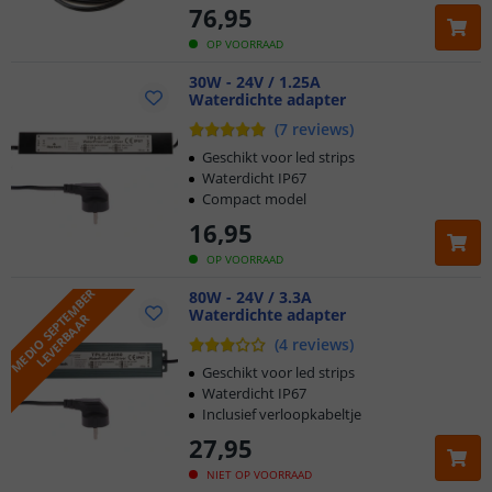
76
,
95
OP VOORRAAD
30W - 24V / 1.25A
Waterdichte adapter
(
7
reviews
)
Geschikt voor led strips
Waterdicht IP67
Compact model
16
,
95
OP VOORRAAD
M
E
D
I
O
S
E
P
T
M
B
E
R
L
E
V
E
R
B
A
A
80W - 24V / 3.3A
Waterdichte adapter
Klantbeoordeling 9.1
E
R
(
4
reviews
)
Voor 23:45 uur besteld,
morgen in huis
Geschikt voor led strips
Waterdicht IP67
Inclusief verloopkabeltje
5 jaar garantie
27
,
95
Gratis
verzending vanaf € 20,-
NIET OP VOORRAAD