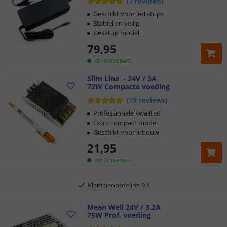
(
1
reviews
)
Geschikt voor led strips
Stabiel en veilig
Desktop model
79
,
95
OP VOORRAAD
Slim Line - 24V / 3A
72W Compacte voeding
Klantbeoordeling 9.1
(
19
reviews
)
Voor 23:45 uur besteld,
morgen in huis
Professionele kwaliteit
Extra compact model
Geschikt voor inbouw
5 jaar garantie
21
,
95
Gratis
verzending vanaf € 20,-
OP VOORRAAD
Klantbeoordeling 9.1
Voor 23:45 uur besteld,
Mean Well 24V / 3.2A
morgen in huis
75W Prof. voeding