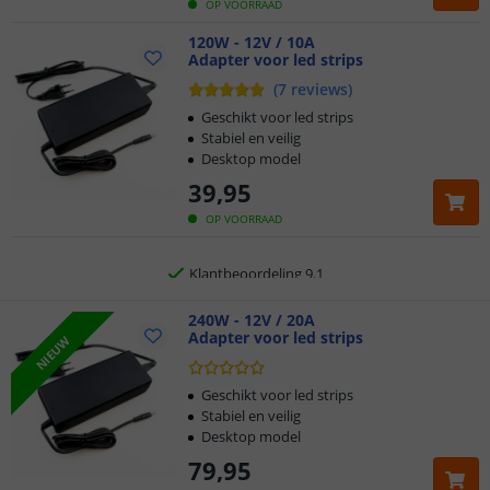
OP VOORRAAD
120W - 12V / 10A
Adapter voor led strips
Klantbeoordeling 9.1
(
7
reviews
)
Voor 23:45 uur besteld,
morgen in huis
Geschikt voor led strips
Stabiel en veilig
Desktop model
5 jaar garantie
39
,
95
Gratis
verzending vanaf € 20,-
OP VOORRAAD
Klantbeoordeling 9.1
Voor 23:45 uur besteld,
240W - 12V / 20A
morgen in huis
Adapter voor led strips
NIEUW
Geschikt voor led strips
Stabiel en veilig
Desktop model
79
,
95