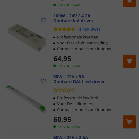
OP VOORRAAD
100W - 24V / 4,2A
Dimbare led driver
(
4
reviews
)
Professionele kwaliteit
Voor fase af- én aansnijding
Compact model voor inbouw
64
,
95
OP VOORRAAD
60W - 12V / 5A
Dimbare DALI led driver
Professionele kwaliteit
Voor DALI dimmers
Compact model voor inbouw
60
,
95
OP VOORRAAD
60W - 24V / 2,5A