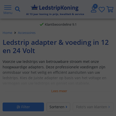
Gratis verzending vanaf € 20,- NL en BE
Menu
Al
13
jaar koning in prijs, kwaliteit & service
Klantbeoordeling 9.1
Home
Accessoires
Voor 23:45 uur besteld,
morgen in huis
Ledstrip adapter & voeding in 12
en 24 Volt
Voorzie uw ledstrips van betrouwbare stroom met onze
hoogwaardige adapters. Deze professionele voedingen zijn
onmisbaar voor het veilig en efficiënt aansluiten van uw
ledstrips. Kies de juiste adapter op basis van het voltage en
vermogen van uw ledstrips en geniet van stabiele,
probleemloze verlichting.
Lees meer
Filter
Sorteren
Foto's van klanten