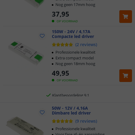
Nog geen 17mm hoog
37
,
95
OP VOORRAAD
150W - 24V / 4,17A
Compacte led driver
Klantbeoordeling 9.1
(
2
reviews
)
Voor 23:45 uur besteld,
morgen in huis
Professionele kwaliteit
Extra compact model
Nog geen 18mm hoog
5 jaar garantie
49
,
95
Gratis
verzending vanaf € 20,-
OP VOORRAAD
Klantbeoordeling 9.1
Voor 23:45 uur besteld,
50W - 12V / 4,16A
morgen in huis
Dimbare led driver
(
9
reviews
)
Professionele kwaliteit
Voor fase af- én aansnijding