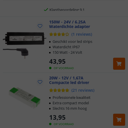
Klantbeoordeling 9.1
Voor 23:45 uur besteld,
150W - 24V / 6.25A
morgen in huis
Waterdichte adapter
(
1
reviews
)
Geschikt voor led strips
Waterdicht IP67
150 Watt - 24 Volt
43
,
95
OP VOORRAAD
20W - 12V / 1,67A
Compacte led driver
(
21
reviews
)
Professionele kwaliteit
Extra compact model
Slechts 16 mm hoog
13
,
95
OP VOORRAAD