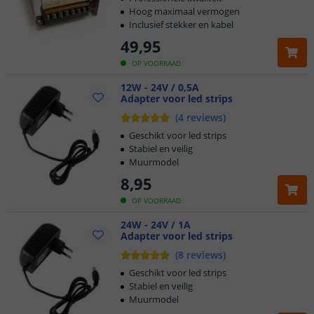
Hoog maximaal vermogen
Inclusief stekker en kabel
49
,
95
OP VOORRAAD
12W - 24V / 0,5A
Adapter voor led strips
(
4
reviews
)
Geschikt voor led strips
Stabiel en veilig
Muurmodel
8
,
95
OP VOORRAAD
24W - 24V / 1A
Adapter voor led strips
Klantbeoordeling 9.1
(
8
reviews
)
Voor 23:45 uur besteld,
morgen in huis
Geschikt voor led strips
Stabiel en veilig
Muurmodel
5 jaar garantie