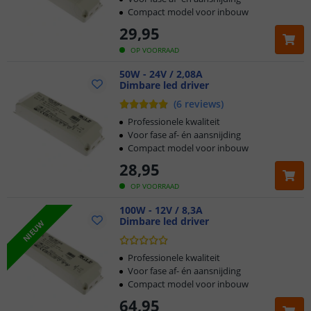
Compact model voor inbouw
29
,
95
OP VOORRAAD
50W - 24V / 2,08A
Dimbare led driver
(
6
reviews
)
Professionele kwaliteit
Voor fase af- én aansnijding
Compact model voor inbouw
28
,
95
OP VOORRAAD
100W - 12V / 8,3A
Dimbare led driver
NIEUW
Professionele kwaliteit
Voor fase af- én aansnijding
Compact model voor inbouw
64
,
95