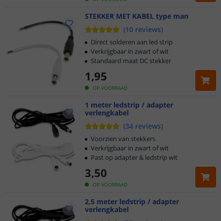
STEKKER MET KABEL type man
(
10
reviews
)
Direct solderen aan led strip
Verkrijgbaar in zwart of wit
Standaard maat DC stekker
1
,
95
OP VOORRAAD
1 meter ledstrip / adapter
verlengkabel
(
34
reviews
)
Voorzien van stekkers
Verkrijgbaar in zwart of wit
Past op adapter & ledstrip wit
3
,
50
OP VOORRAAD
2,5 meter ledstrip / adapter
verlengkabel