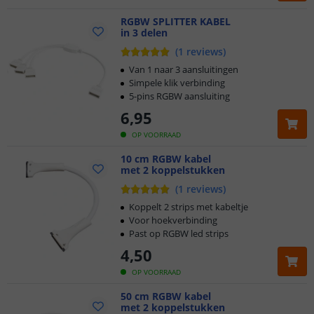
RGBW SPLITTER KABEL
in 3 delen
(
1
reviews
)
Van 1 naar 3 aansluitingen
Simpele klik verbinding
5-pins RGBW aansluiting
6
,
95
OP VOORRAAD
10 cm RGBW kabel
met 2 koppelstukken
(
1
reviews
)
Koppelt 2 strips met kabeltje
Voor hoekverbinding
Past op RGBW led strips
4
,
50
OP VOORRAAD
50 cm RGBW kabel
met 2 koppelstukken
Klantbeoordeling 9.1