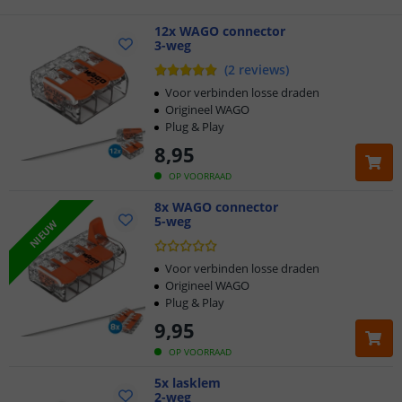
Voor 23:45 uur besteld,
12x WAGO connector
morgen in huis
3-weg
(
2
reviews
)
Voor verbinden losse draden
Origineel WAGO
Plug & Play
8
,
95
OP VOORRAAD
8x WAGO connector
5-weg
NIEUW
Voor verbinden losse draden
Origineel WAGO
Plug & Play
9
,
95
OP VOORRAAD
5x lasklem
2-weg