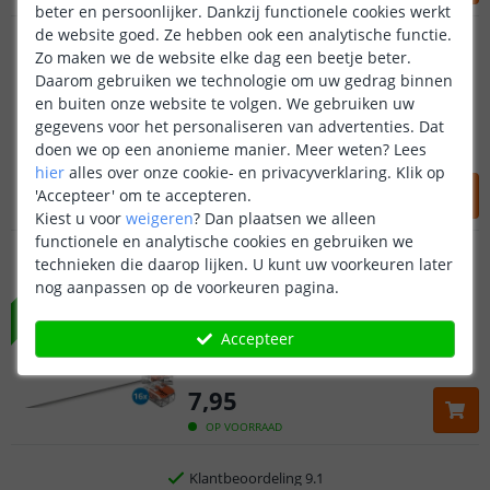
beter en persoonlijker. Dankzij functionele cookies werkt
de website goed. Ze hebben ook een analytische functie.
12x WAGO connector
1-weg
Zo maken we de website elke dag een beetje beter.
Daarom gebruiken we technologie om uw gedrag binnen
en buiten onze website te volgen. We gebruiken uw
Voor verbinden losse draden
gegevens voor het personaliseren van advertenties. Dat
Origineel WAGO
doen we op een anonieme manier.
Meer weten?
Lees
Plug & Play
hier
alles over onze cookie- en privacyverklaring. Klik op
8
,
49
'Accepteer' om te accepteren.
OP VOORRAAD
Kiest u voor
weigeren
?
Dan plaatsen we alleen
functionele en analytische cookies en gebruiken we
16x WAGO connector
technieken die daarop lijken. U kunt uw voorkeuren later
2-weg
Klantbeoordeling 9.1
NIEUW
nog aanpassen op de voorkeuren pagina.
Voor 23:45 uur besteld,
morgen in huis
Voor verbinden losse draden
Accepteer
Origineel WAGO
Plug & Play
5 jaar garantie
7
,
95
Gratis
verzending vanaf € 20,-
OP VOORRAAD
Klantbeoordeling 9.1