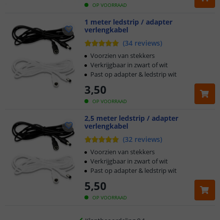
OP VOORRAAD
1 meter ledstrip / adapter
verlengkabel
(
34
reviews
)
Voorzien van stekkers
Verkrijgbaar in zwart of wit
Past op adapter & ledstrip wit
3
,
50
OP VOORRAAD
2,5 meter ledstrip / adapter
verlengkabel
Klantbeoordeling 9.1
(
32
reviews
)
Voor 23:45 uur besteld,
morgen in huis
Voorzien van stekkers
Verkrijgbaar in zwart of wit
Past op adapter & ledstrip wit
5 jaar garantie
5
,
50
Gratis
verzending vanaf € 20,-
OP VOORRAAD
Klantbeoordeling 9.1