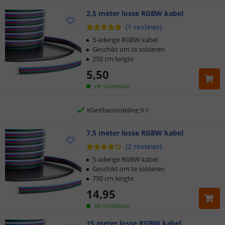
2,5 meter losse RGBW kabel
Klantbeoordeling 9.1
(
1
reviews
)
Voor 23:45 uur besteld,
morgen in huis
5-aderige RGBW kabel
Geschikt om te solderen
250 cm lengte
5 jaar garantie
5
,
50
Gratis
verzending vanaf € 20,-
OP VOORRAAD
Klantbeoordeling 9.1
Voor 23:45 uur besteld,
7,5 meter losse RGBW kabel
morgen in huis
(
2
reviews
)
5-aderige RGBW kabel
Geschikt om te solderen
750 cm lengte
14
,
95
OP VOORRAAD
15 meter losse RGBW kabel