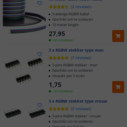
(
3
reviews
)
5-aderige RGBW kabel
Geschikt om te solderen
15 meter lengte
27
,
95
OP VOORRAAD
3 x RGBW stekker type man
(
7
reviews
)
5-pins RGBW stekker - man
Geschikt om te solderen
Verpakt per 3 stuks
1
,
75
OP VOORRAAD
3 x RGBW stekker type vrouw
(
3
reviews
)
5-pins RGBW stekker - vrouw
Geschikt om te solderen
Verpakt per 3 stuks