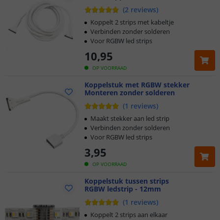
(
2
reviews
)
Koppelt 2 strips met kabeltje
Verbinden zonder solderen
Voor RGBW led strips
10
,
95
OP VOORRAAD
Koppelstuk met RGBW stekker
Monteren zonder solderen
(
1
reviews
)
Maakt stekker aan led strip
Verbinden zonder solderen
Voor RGBW led strips
3
,
95
OP VOORRAAD
Koppelstuk tussen strips
RGBW ledstrip - 12mm
(
1
reviews
)
Koppelt 2 strips aan elkaar