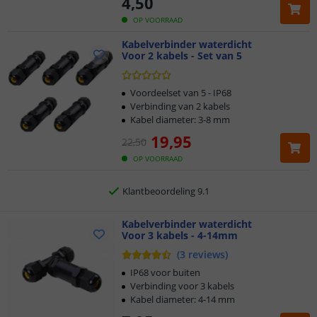
4
,
50
OP VOORRAAD
Kabelverbinder waterdicht
Voor 2 kabels - Set van 5
Klantbeoordeling 9.1
Voor 23:45 uur besteld,
morgen in huis
Voordeelset van 5 - IP68
Verbinding van 2 kabels
Kabel diameter: 3-8 mm
5 jaar garantie
19
,
95
22
,
50
Gratis
verzending vanaf € 20,-
OP VOORRAAD
Klantbeoordeling 9.1
Voor 23:45 uur besteld,
Kabelverbinder waterdicht
morgen in huis
Voor 3 kabels - 4-14mm
(
3
reviews
)
IP68 voor buiten
Verbinding voor 3 kabels
Kabel diameter: 4-14 mm