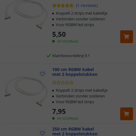
(
1
reviews
)
Voor 23:45 uur besteld,
morgen in huis
Koppelt 2 strips met kabeltje
Verbinden zonder solderen
Voor RGBW led strips
5 jaar garantie
5
,
50
Gratis
verzending vanaf € 20,-
OP VOORRAAD
Klantbeoordeling 9.1
Voor 23:45 uur besteld,
100 cm RGBW kabel
morgen in huis
met 2 koppelstukken
Koppelt 2 strips met kabeltje
Verbinden zonder solderen
Voor RGBW led strips
7
,
95
OP VOORRAAD
250 cm RGBW kabel
met 2 koppelstukken