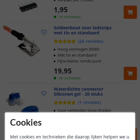
1
,
95
OP VOORRAAD
Soldeerbout voor ledstrips
met tin en standaard
(
26
reviews
)
Hoog vermogen (60W)
Met tin en standaard
Fijne kleine, ronde punt
19
,
95
OP VOORRAAD
Waterdichte connector
Siliconen gel - 20 stuks
(
1
reviews
)
Voor verbinden losse draden
Verbinden zonder lassen
Cookies
Plug & Play
16
,
95
Met cookies en technieken die daarop lijken helpen we u
OP VOORRAAD