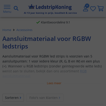
Gratis verzending vanaf € 20,- NL en BE
Menu
Al
13
jaar koning in prijs, kwaliteit & service
Klantbeoordeling 9.1
Home
Accessoires
Voor 23:45 uur besteld,
morgen in huis
Aansluitmateriaal voor RGBW
ledstrips
Aansluitmateriaal voor RGBW led strips is voorzien van 5
aansluitpunten: 1 voor iedere kleur (R, G, B en W) en een plus
(+). Wanneer u RGB ledstrips (zonder geïntegreerde witte leds)
wenst aan te sluiten, bekijk dan ons assortiment
RGB
aansluitmateriaal
.
Lees meer
Sorteren
Foto's van klanten