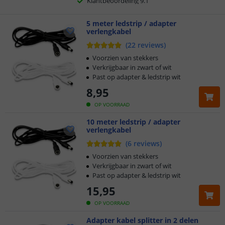
Voor 23:45 uur besteld,
5 meter ledstrip / adapter
morgen in huis
verlengkabel
(
22
reviews
)
Voorzien van stekkers
Verkrijgbaar in zwart of wit
Past op adapter & ledstrip wit
8
,
95
OP VOORRAAD
10 meter ledstrip / adapter
verlengkabel
(
6
reviews
)
Voorzien van stekkers
Verkrijgbaar in zwart of wit
Past op adapter & ledstrip wit
15
,
95
OP VOORRAAD
Adapter kabel splitter in 2 delen