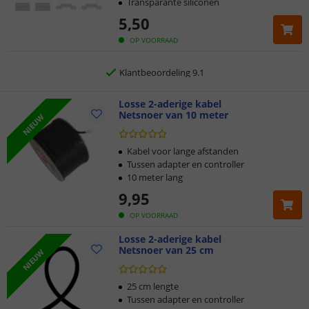
Transparante siliconen
5 jaar garantie
5
,
50
Gratis
verzending vanaf € 20,-
OP VOORRAAD
Klantbeoordeling 9.1
Voor 23:45 uur besteld,
Losse 2-aderige kabel
morgen in huis
Netsnoer van 10 meter
NIEUW
Kabel voor lange afstanden
Tussen adapter en controller
10 meter lang
9
,
95
OP VOORRAAD
Losse 2-aderige kabel
Netsnoer van 25 cm
NIEUW
25 cm lengte
Tussen adapter en controller