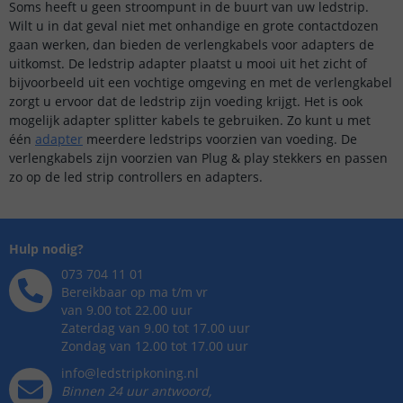
Soms heeft u geen stroompunt in de buurt van uw ledstrip.
Wilt u in dat geval niet met onhandige en grote contactdozen
gaan werken, dan bieden de verlengkabels voor adapters de
uitkomst. De ledstrip adapter plaatst u mooi uit het zicht of
bijvoorbeeld uit een vochtige omgeving en met de verlengkabel
zorgt u ervoor dat de ledstrip zijn voeding krijgt. Het is ook
mogelijk adapter splitter kabels te gebruiken. Zo kunt u met
één
adapter
meerdere ledstrips voorzien van voeding. De
verlengkabels zijn voorzien van Plug & play stekkers en passen
zo op de led strip controllers en adapters.
Hulp nodig?
073 704 11 01
Bereikbaar op ma t/m vr
van 9.00 tot 22.00 uur
Zaterdag van 9.00 tot 17.00 uur
Zondag van 12.00 tot 17.00 uur
info@ledstripkoning.nl
Binnen 24 uur antwoord,