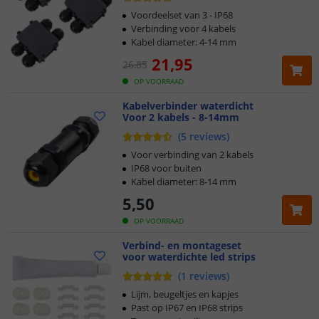
Voordeelset van 3 - IP68
Verbinding voor 4 kabels
Kabel diameter: 4-14 mm
21
,
95
26
,
85
OP VOORRAAD
Kabelverbinder waterdicht
Voor 2 kabels - 8-14mm
(
5
reviews
)
Voor verbinding van 2 kabels
IP68 voor buiten
Kabel diameter: 8-14 mm
5
,
50
OP VOORRAAD
Verbind- en montageset
voor waterdichte led strips
Klantbeoordeling 9.1
(
1
reviews
)
Voor 23:45 uur besteld,
morgen in huis
Lijm, beugeltjes en kapjes
Past op IP67 en IP68 strips