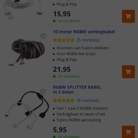
Plug & Play
15
,
95
OP VOORRAAD
10 meter RGBW verlengkabel
(
5
reviews
)
Voorzien van 5-pins stekkers
Voor RGBW led strips
Plug & Play
21
,
95
OP VOORRAAD
RGBW SPLITTER KABEL
in 2 delen
(
9
reviews
)
Van 1 naar 2 RGBW stekkers
Verkrijgbaar in zwart of wit
5-pins RGBW aansluiting
5
,
95
OP VOORRAAD