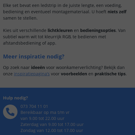
Elke set bevat een ledstrip in de juiste lengte, een voeding,
bediening en eventueel montagemateriaal. U hoeft
niets zelf
samen te stellen.
Kies uit verschillende
lichtkleuren
en
bedieningsopties
. Van
subtiel warm wit tot kleurrijk RGB, te bedienen met
afstandsbediening of app.
Meer inspiratie nodig?
Op zoek naar
ideeën
voor woonkamerverlichting? Bekijk dan
onze
inspiratiepagina’s
voor
voorbeelden
en
praktische tips
.
Hulp nodig?
073 704 11 01
Bereikbaar op ma t/m vr
van 9.00 tot 22.00 uur
Zaterdag van 9.00 tot 17.00 uur
Zondag van 12.00 tot 17.00 uur