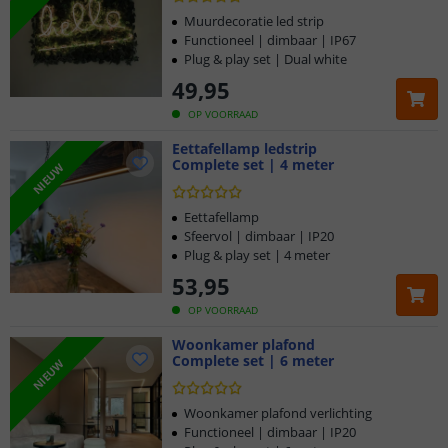
Muurdecoratie led strip
Functioneel | dimbaar | IP67
Plug & play set | Dual white
49
,
95
OP VOORRAAD
Eettafellamp ledstrip
Complete set | 4 meter
NIEUW
Eettafellamp
Sfeervol | dimbaar | IP20
Plug & play set | 4 meter
53
,
95
OP VOORRAAD
Woonkamer plafond
Complete set | 6 meter
NIEUW
Woonkamer plafond verlichting
Functioneel | dimbaar | IP20