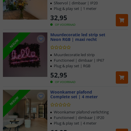
Sfeervol | dimbaar | IP20
Plug & play set | 1 meter
32
,
95
OP VOORRAAD
Muurdecoratie led strip set
Neon RGB | maxi recht
NIEUW
Muurdecoratie led strip
Functioneel | dimbaar | IP67
Plug & play set | RGB
52
,
95
OP VOORRAAD
Woonkamer plafond
Complete set | 4 meter
NIEUW
Woonkamer plafond verlichting
Functioneel | dimbaar | IP20
Plug & play set | 4 meter