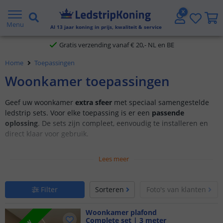
5 jaar garantie
Gratis verzending vanaf € 20,- NL en BE
Menu
Al
13
jaar koning in prijs, kwaliteit & service
Klantbeoordeling 9.1
Home
Toepassingen
Voor 23:45 uur besteld,
morgen in huis
Woonkamer toepassingen
Geef uw woonkamer
extra sfeer
met speciaal samengestelde
ledstrip sets. Voor elke toepassing is er een
passende
oplossing
. De sets zijn compleet, eenvoudig te installeren en
direct klaar voor gebruik.
Met keuzeopties: Stel uw eigen set samen
Lees meer
Samengesteld voor specifieke toepassingen
Alles wat u nodig heeft in één set
Filter
Sorteren
Foto's van klanten
Woonkamer plafond
Complete set | 3 meter