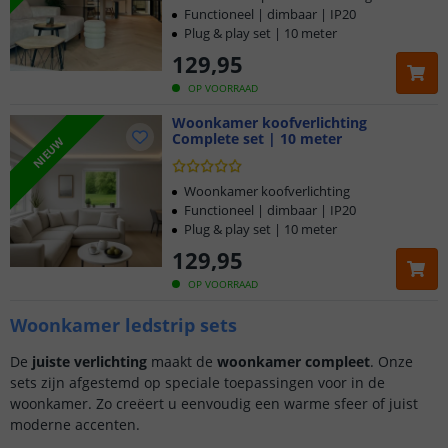
Functioneel | dimbaar | IP20
Plug & play set | 10 meter
129
,
95
OP VOORRAAD
Woonkamer koofverlichting
Complete set | 10 meter
NIEUW
Woonkamer koofverlichting
Functioneel | dimbaar | IP20
Plug & play set | 10 meter
129
,
95
OP VOORRAAD
Woonkamer ledstrip sets
De
juiste verlichting
maakt de
woonkamer compleet
. Onze
sets zijn afgestemd op speciale toepassingen voor in de
woonkamer. Zo creëert u eenvoudig een warme sfeer of juist
moderne accenten.