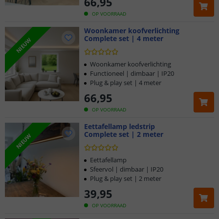
66
,
95
OP VOORRAAD
Woonkamer koofverlichting
Complete set | 4 meter
NIEUW
Woonkamer koofverlichting
Functioneel | dimbaar | IP20
Plug & play set | 4 meter
66
,
95
OP VOORRAAD
Eettafellamp ledstrip
Complete set | 2 meter
NIEUW
Eettafellamp
Sfeervol | dimbaar | IP20
Plug & play set | 2 meter
39
,
95
OP VOORRAAD