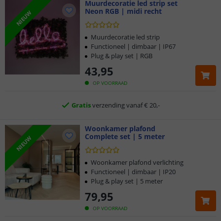
Muurdecoratie led strip set
Neon RGB | midi recht
NIEUW
Klantbeoordeling 9.1
Voor 23:45 uur besteld,
morgen in huis
Muurdecoratie led strip
Functioneel | dimbaar | IP67
Plug & play set | RGB
5 jaar garantie
43
,
95
Gratis
verzending vanaf € 20,-
OP VOORRAAD
Klantbeoordeling 9.1
Woonkamer plafond
Voor 23:45 uur besteld,
morgen in huis
Complete set | 5 meter
NIEUW
Woonkamer plafond verlichting
Functioneel | dimbaar | IP20
Plug & play set | 5 meter
79
,
95
OP VOORRAAD