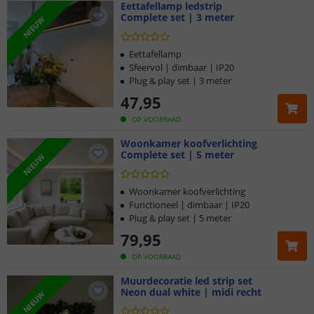
Eettafellamp ledstrip
Complete set | 3 meter
NIEUW
Eettafellamp
Sfeervol | dimbaar | IP20
Plug & play set | 3 meter
47
,
95
OP VOORRAAD
Woonkamer koofverlichting
Complete set | 5 meter
NIEUW
Woonkamer koofverlichting
Functioneel | dimbaar | IP20
Plug & play set | 5 meter
79
,
95
OP VOORRAAD
Muurdecoratie led strip set
Neon dual white | midi recht
NIEUW