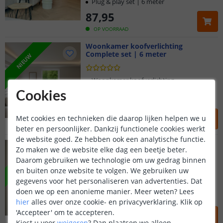
Plug & play set | 6 meter
87
,
95
OP VOORRAAD
Woonkamer koofverlichting
Complete set | 6 meter
NIEUW
Woonkamer koofverlichting
Functioneel | dimbaar | IP20
Cookies
Plug & play set | 6 meter
87
,
95
Met cookies en technieken die daarop lijken helpen we u
OP VOORRAAD
beter en persoonlijker. Dankzij functionele cookies werkt
de website goed. Ze hebben ook een analytische functie.
Muurdecoratie led strip set
Zo maken we de website elke dag een beetje beter.
Neon warm wit | midi recht
NIEUW
Klantbeoordeling 9.1
Daarom gebruiken we technologie om uw gedrag binnen
en buiten onze website te volgen. We gebruiken uw
Voor 23:45 uur besteld,
morgen in huis
Muurdecoratie led strip
gegevens voor het personaliseren van advertenties. Dat
Functioneel | dimbaar | IP67
doen we op een anonieme manier.
Meer weten?
Lees
Plug & play set | Warm wit
5 jaar garantie
hier
alles over onze cookie- en privacyverklaring. Klik op
39
,
95
'Accepteer' om te accepteren.
Kiest u voor
weigeren
?
Dan plaatsen we alleen