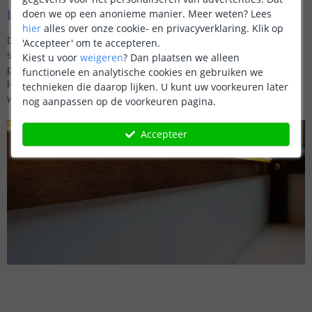
Led strip adapter
doen we op een anonieme manier.
Meer weten?
Lees
hier
alles over onze cookie- en privacyverklaring. Klik op
De led strip adapter voorziet de led strip van de juiste
'Accepteer' om te accepteren.
spanning die ervoor zorgt dat u gedurende een zeer lange
Kiest u voor
weigeren
?
Dan plaatsen we alleen
periode kunt genieten van trilling- en storingsvrij licht. De
functionele en analytische cookies en gebruiken we
ledstrip adapters zijn voorzien van het CE en RoHS keurmerk
technieken die daarop lijken. U kunt uw voorkeuren later
waardoor ze voldoen aan alle veiligheidseisen.
nog aanpassen op de voorkeuren pagina.
Accepteer