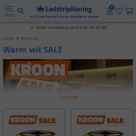
5 jaar garantie
Menu
Al
13
jaar koning in prijs, kwaliteit & service
Gratis verzending vanaf € 20,- NL en BE
Home
Warm wit
Klantbeoordeling 9.1
Warm wit SALE
Voor 23:45 uur besteld,
morgen in huis
Lees meer
Ontdek onze uitgebreide selectie warm witte ledstrips. Deze
ledstrips zijn perfect ontworpen om aan al uw
verlichtingswensen te voldoen, terwijl u profiteert van
aantrekkelijke prijzen. Maak uw ruimtes sfeervol en stijlvol
zonder uw budget te overschrijden.