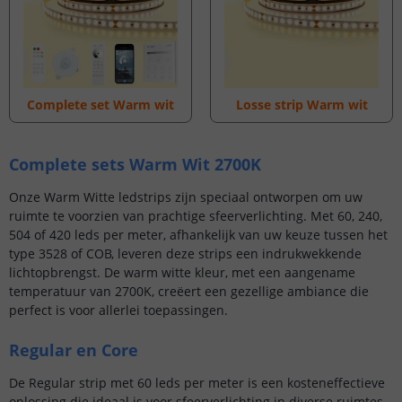
Nu 20% korting op alles
Betaalbaar én energie-efficiënt
Warm wit licht (2700K) voor een gezellige sfeer
Keuze uit 60, 240, 504 of 420 leds per meter
Complete set Warm wit
Losse strip Warm wit
Complete sets Warm Wit 2700K
Onze Warm Witte ledstrips zijn speciaal ontworpen om uw
ruimte te voorzien van prachtige sfeerverlichting. Met 60, 240,
504 of 420 leds per meter, afhankelijk van uw keuze tussen het
type 3528 of COB, leveren deze strips een indrukwekkende
lichtopbrengst. De warm witte kleur, met een aangename
temperatuur van 2700K, creëert een gezellige ambiance die
perfect is voor allerlei toepassingen.
Regular en Core
De Regular strip met 60 leds per meter is een kosteneffectieve
oplossing die ideaal is voor sfeerverlichting in diverse ruimtes.