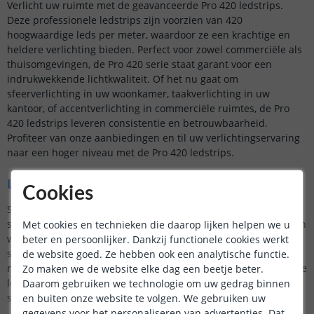
Verlicht uw ruimte met de geavanceerde Pro 420 ledstrips.
Deze professionele ledstrips zijn voorzien van 420
hoogwaardige leds per meter, waardoor ze een krachtige en
heldere verlichting bieden. Perfect voor zowel commerciële als
thuisomgevingen, de Pro 420 serie staat garant voor een
indrukwekkende lichtkwaliteit. Of het nu gaat om
sfeerverlichting in uw woonkamer, taakverlichting in uw
kantoor, of accentverlichting in commerciële ruimtes, de Pro
420 ledstrips leveren consistentie en betrouwbaarheid.
Profiteer van onze aanbiedingen en til uw verlichtingservaring
naar een hoger niveau met de Pro 420 ledstrips.
Led strip dimmer of snoerschakelaar
Cookies
Standaard zijn de complete ledstrip sets uitgerust met een
snoerschakelaar. Omdat het gaat om dimbare led strips bieden
Met cookies en technieken die daarop lijken helpen we u
we echter ook led dimmers: van een eenvoudige led
beter en persoonlijker. Dankzij functionele cookies werkt
snoerdimmer tot een draadloze led dimmer tot een luxe led
de website goed. Ze hebben ook een analytische functie.
muurdimmer. We hebben voor iedere toepassing een geschikte
Zo maken we de website elke dag een beetje beter.
led dimmer waarmee u de lichtsterkte van uw Warm Witte led
Daarom gebruiken we technologie om uw gedrag binnen
strip geheel naar wens kunt instellen.
en buiten onze website te volgen. We gebruiken uw
gegevens voor het personaliseren van advertenties. Dat