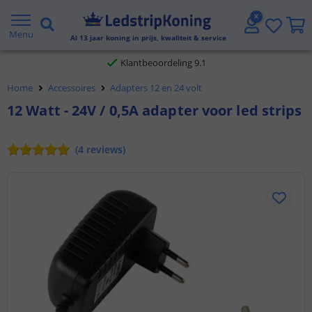
Gratis verzending vanaf € 20,- NL en BE
Menu
Al
13
jaar koning in prijs, kwaliteit & service
Klantbeoordeling 9.1
Home
Accessoires
Adapters 12 en 24 volt
Voor 23:45 uur besteld,
morgen in huis
12 Watt - 24V / 0,5A adapter voor led strips
(
4
reviews
)