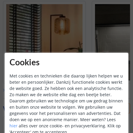
Cookies
Met cookies en technieken die daarop lijken helpen we u
beter en persoonlijker. Dankzij functionele cookies werkt
de website goed. Ze hebben ook een analytische functie.
Bekijk alle
klantfoto’s
Zo maken we de website elke dag een beetje beter.
Daarom gebruiken we technologie om uw gedrag binnen
Vraag & antwoord
en buiten onze website te volgen. We gebruiken uw
gegevens voor het personaliseren van advertenties. Dat
doen we op een anonieme manier.
Meer weten?
Lees
Wat is de polariteit van de plug?
hier
alles over onze cookie- en privacyverklaring. Klik op
Door
Irene
op
vrijdag 22 maart 2024
'Accepteer' om te accepteren.