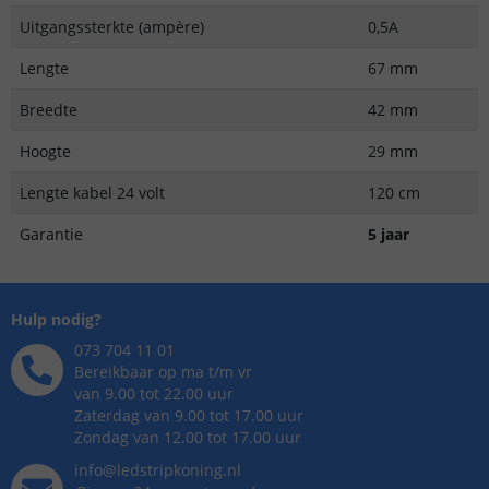
Uitgangssterkte (ampère)
0,5A
Lengte
67 mm
Breedte
42 mm
Hoogte
29 mm
Lengte kabel 24 volt
120 cm
Garantie
5 jaar
Hulp nodig?
073 704 11 01
Bereikbaar op ma t/m vr
van 9.00 tot 22.00 uur
Zaterdag van 9.00 tot 17.00 uur
Zondag van 12.00 tot 17.00 uur
info@ledstripkoning.nl