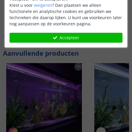
De polariteit van de DC-uitgangsstekker
Kiest u voor
weigeren
?
Dan plaatsen we alleen
is centraal positief en extern negatief.
functionele en analytische cookies en gebruiken we
technieken die daarop lijken. U kunt uw voorkeuren later
Bekijk
hele
antwoord
nog aanpassen op de voorkeuren pagina.
Door
Sharona
op
vrijdag 22 maart 2024
Bekijk alle
Vraag & antwoord
Accepteer
Aanvullende producten