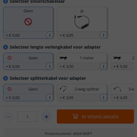
Selecteer snoerschakelaar
Geen
Ja
+
€ 0
,
00
+
€ 4
,
95
Selecteer lengte verlengkabel voor adapter
Geen
1 meter
2,
+
€ 0
,
00
+
€ 3
,
50
+
€ 5
,
50
Selecteer splitterkabel voor adapter
Geen
2-weg splitter
3-we
+
€ 0
,
00
+
€ 3
,
95
+
€ 4
,
50
IN WINKELWAGEN
Productnummer
:
AD24-005PT