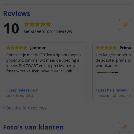
Reviews
10
Gebaseerd op
4
reviews
Jammer
Prima 
Prima setje met WITTE ledstrip ontvangen.
Het langere snoer is i
Snoer wit, dimmer wit maar de voeding is
de adapter prima bij 
ineens PIK ZWART en dat precies in mijn
woonkamer.
frisse witte keuken. WAAROM??? Snik ..
Lees hele review
Lees hele review
Jack
|
30 mei 2026
J Pouwels
|
23 januari 20
Bekijk alle
4
reviews
Foto's van klanten