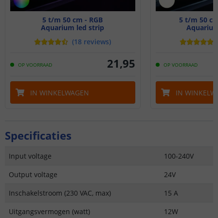
5 t/m 50 cm - RGB
5 t/m 50 c
Aquarium led strip
Aquarium 
(
18
reviews
)
21
,
95
OP VOORRAAD
OP VOORRAAD
IN WINKELWAGEN
IN WINKELW
Specificaties
Input voltage
100-240V
Output voltage
24V
Inschakelstroom (230 VAC, max)
15 A
Uitgangsvermogen (watt)
12W