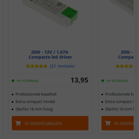
20W - 12V / 1,67A
20W - 24
Compacte led driver
Compacte 
(
21
reviews
)
13
,
95
OP VOORRAAD
OP VOORRAAD
Professionele kwaliteit
Professionele kwal
Extra compact model
Extra compact mo
Slechts 16 mm hoog
Slechts 16 mm ho
IN WINKELWAGEN
IN WINKEL