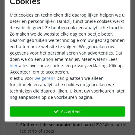
Cookies
Vermogen berekenen bij led spots
Met cookies en technieken die daarop lijken helpen we u
Formule:
aantal spots × watt per spot = totaal watt
beter en persoonlijker. Dankzij functionele cookies werkt
de website goed. Ze hebben ook een analytische functie.
Zo maken we de website elke dag een beetje beter.
Daarom gebruiken we technologie om uw gedrag binnen
Formule
: aantal of meters × watt
en buiten onze website te volgen. We gebruiken uw
gegevens voor het personaliseren van advertenties. Dat
doen we op een anonieme manier.
Meer weten?
Lees
Led driver aansluiten zonder
hier
alles over onze cookie- en privacyverklaring. Klik op
technische kennis
'Accepteer' om te accepteren.
Kiest u voor
weigeren
?
Dan plaatsen we alleen
Een led driver aansluiten is vaak eenvoudiger dan u denkt,
functionele en analytische cookies en gebruiken we
zolang u veilig en stap voor stap werkt.
technieken die daarop lijken. U kunt uw voorkeuren later
nog aanpassen op de voorkeuren pagina.
Veilig aansluiten: de basisregels
Accepteer
Schakel de stroom uit
in de meterkast en
controleer of alles spanningsvrij is.
Sluit eerst de secundaire kant aan
(12V/24V naar de
led strip of spots).