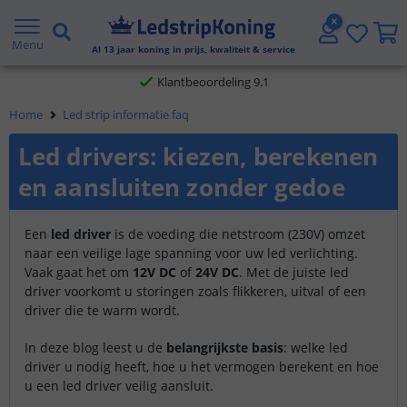
Gratis verzending vanaf € 20,- NL en BE
Menu
Al
13
jaar koning in prijs, kwaliteit & service
Klantbeoordeling 9.1
Home
Led strip informatie faq
Voor 23:45 uur besteld,
morgen in huis
Led drivers: kiezen, berekenen
en aansluiten zonder gedoe
Een
led driver
is de voeding die netstroom (230V) omzet
naar een veilige lage spanning voor uw led verlichting.
Vaak gaat het om
12V DC
of
24V DC
. Met de juiste led
driver voorkomt u storingen zoals flikkeren, uitval of een
driver die te warm wordt.
In deze blog leest u de
belangrijkste basis
: welke led
driver u nodig heeft, hoe u het vermogen berekent en hoe
u een led driver veilig aansluit.