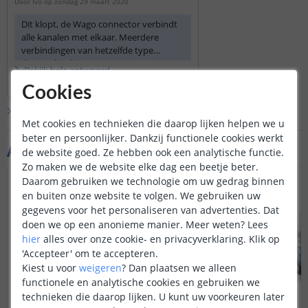
ik bijna mijn controller kortgesloten had..)
Door
Ivo
op
zondag 29 maart 2020
Dit klopt, de Wago connector verbindt
alle kanalen met elkaar. Meerdere
verbindingen van hetzelfde type
doorverbinden.
Bekijk
hele
antwoord
Door
Bram
op
maandag 30 maart 2020
Cookies
Bekijk alle
Vraag & antwoord
Met cookies en technieken die daarop lijken helpen we u
beter en persoonlijker. Dankzij functionele cookies werkt
Aanvullende producten
de website goed. Ze hebben ook een analytische functie.
Zo maken we de website elke dag een beetje beter.
Daarom gebruiken we technologie om uw gedrag binnen
en buiten onze website te volgen. We gebruiken uw
gegevens voor het personaliseren van advertenties. Dat
doen we op een anonieme manier.
Meer weten?
Lees
hier
alles over onze cookie- en privacyverklaring. Klik op
'Accepteer' om te accepteren.
Kiest u voor
weigeren
?
Dan plaatsen we alleen
functionele en analytische cookies en gebruiken we
technieken die daarop lijken. U kunt uw voorkeuren later