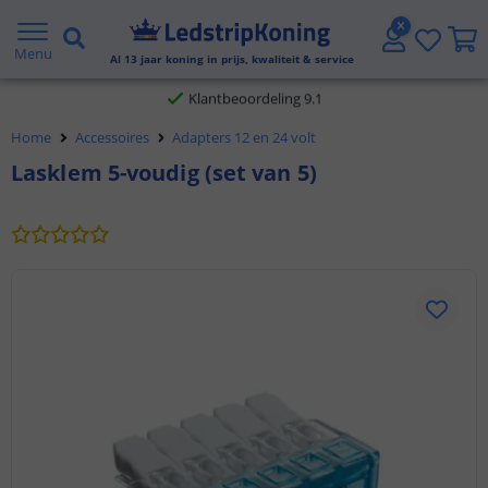
Gratis verzending vanaf € 20,- NL en BE
Menu
Al
13
jaar koning in prijs, kwaliteit & service
Klantbeoordeling 9.1
Home
Accessoires
Adapters 12 en 24 volt
Voor 23:45 uur besteld,
morgen in huis
Lasklem 5-voudig (set van 5)