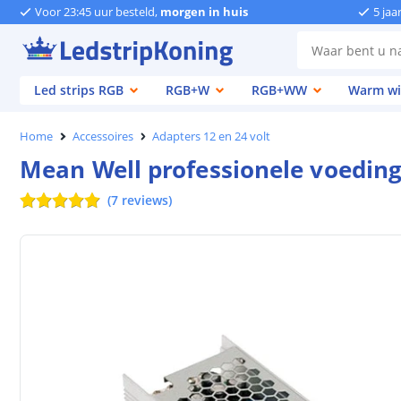
Voor 23:45 uur besteld,
morgen in huis
5 jaa
Led strips RGB
RGB+W
RGB+WW
Warm wi
Home
Accessoires
Adapters 12 en 24 volt
Mean Well professionele voedin
(
7
reviews
)