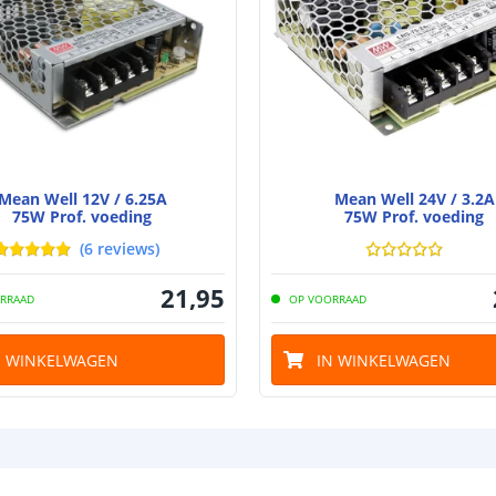
Mean Well 12V / 6.25A
Mean Well 24V / 3.2A
75W Prof. voeding
75W Prof. voeding
(
6
reviews
)
21
,
95
RRAAD
OP VOORRAAD
N WINKELWAGEN
IN WINKELWAGEN