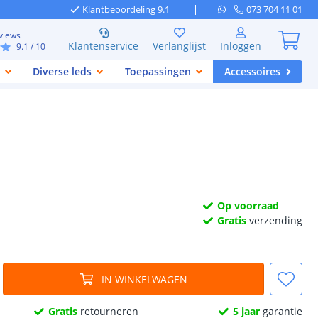
Klantbeoordeling 9.1
073 704 11 01
views
Klantenservice
Verlanglijst
Inloggen
9.1
/ 10
Diverse leds
Toepassingen
Accessoires
Op voorraad
Gratis
verzending
IN WINKELWAGEN
Gratis
retourneren
5 jaar
garantie