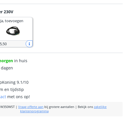
er 230V
Ja, toevoegen
5
,
50
morgen
in huis
0 dagen
ipKoning 9.1/10
m en tijdstip
tact
met ons op!
MW350WST
|
Vraag offerte aan
bij grotere aantallen
|
Bekijk ons
zakelijke
klantenprogramma