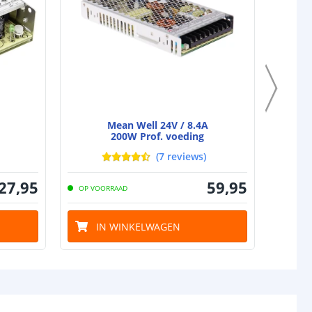
Mean Well 24V / 8.4A
200W Prof. voeding
(
7
reviews
)
27
,
95
59
,
95
OP VOORRAAD
OP VO
IN WINKELWAGEN
I