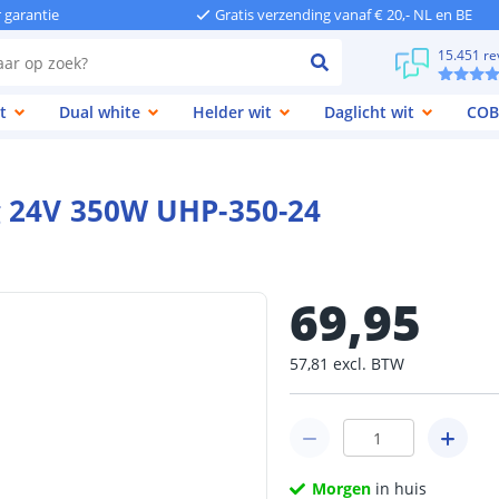
r garantie
Gratis verzending vanaf € 20,- NL en BE
15.451 re
t
Dual white
Helder wit
Daglicht wit
COB
g 24V 350W UHP-350-24
69
,
95
57
,
81
excl.
BTW
Morgen
in huis