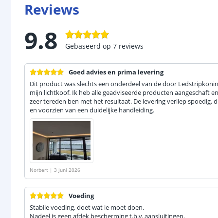
Reviews
9.8
Gebaseerd op
7
reviews
Goed advies en prima levering
Dit product was slechts een onderdeel van de door Ledstripkoni
mijn lichtkoof. Ik heb alle geadviseerde producten aangeschaft en
zeer tereden ben met het resultaat. De levering verliep spoedig,
en voorzien van een duidelijke handleiding.
Norbert
|
3 juni 2026
Voeding
Stabile voeding, doet wat ie moet doen.
Nadeel is geen afdek bescherming t.b.v. aansluitingen.