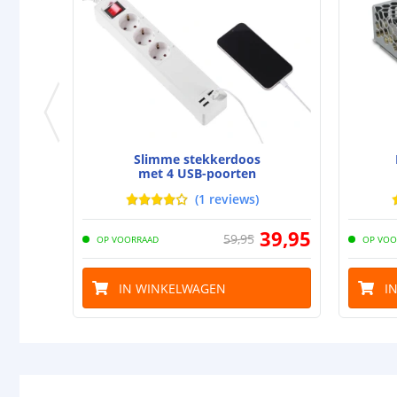
Slimme stekkerdoos
met 4 USB-poorten
(
1
reviews
)
39
,
95
59
,
95
OP VOORRAAD
OP VOO
IN WINKELWAGEN
I