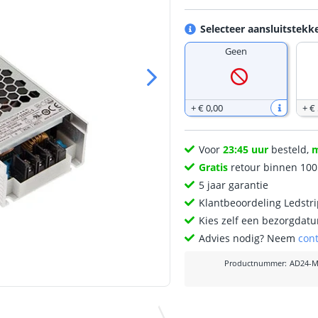
Selecteer aansluitstekk
Geen
+
€ 0
,
00
+
€ 
Voor
23:45 uur
besteld,
Gratis
retour binnen 10
5 jaar garantie
Klantbeoordeling Ledstr
Kies zelf een bezorgdatu
Advies nodig? Neem
con
Productnummer
:
AD24-