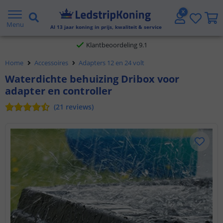
Gratis verzending vanaf € 20,- NL en BE
Menu
Al
13
jaar koning in prijs, kwaliteit & service
Klantbeoordeling 9.1
Home
Accessoires
Adapters 12 en 24 volt
Voor 23:45 uur besteld,
morgen in huis
Waterdichte behuizing Dribox voor
adapter en controller
(
21
reviews
)