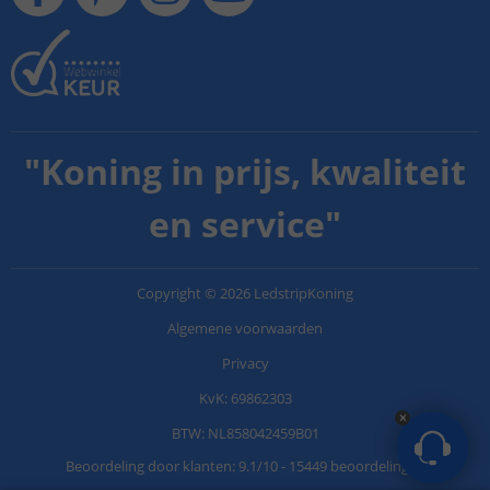
"
Koning in prijs, kwaliteit
en service
"
Copyright
©
2026
LedstripKoning
Algemene voorwaarden
Privacy
KvK: 69862303
BTW: NL858042459B01
Beoordeling door klanten:
9.1
/
10
-
15449 beoordelingen