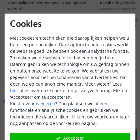
Is het veilig om hier meanwell voedingen in
Kan ik ook gebruiken 
te doen?
Door
David
op
donderdag 1
Door
thom
op
vrijdag 6 februari 2026
Driboxen kunt u oo
Cookies
Zo lang de voeding hier in past, kunt u
producten buiten o
inderdaad een meanwell voeding hier
in plaatsen.
Met cookies en technieken die daarop lijken helpen we u
beter en persoonlijker. Dankzij functionele cookies werkt
de website goed. Ze hebben ook een analytische functie.
Zo maken we de website elke dag een beetje beter.
Bekijk
hele
antwoord
Bekijk
hele
antwoo
Daarom gebruiken we technologie om uw gedrag binnen
Door
Louise
op
vrijdag 6 februari 2026
Door
Levi
op
vrijdag 18 jul
en buiten onze website te volgen. We gebruiken uw
gegevens voor het personaliseren van advertenties. Dat
Bekijk alle
Vraag & antwoord
doen we op een anonieme manier.
Meer weten?
Lees
hier
alles over onze cookie- en privacyverklaring. Klik op
'Accepteer' om te accepteren.
Aanvullende producten
Kiest u voor
weigeren
?
Dan plaatsen we alleen
functionele en analytische cookies en gebruiken we
technieken die daarop lijken. U kunt uw voorkeuren later
nog aanpassen op de voorkeuren pagina.
Accepteer