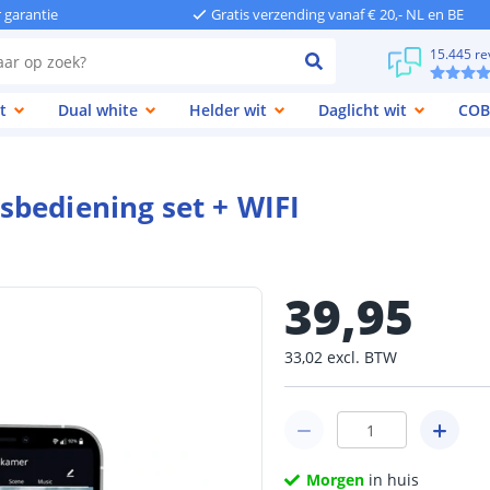
r garantie
Gratis verzending vanaf € 20,- NL en BE
15.445 re
t
Dual white
Helder wit
Daglicht wit
COB
bediening set + WIFI
39
,
95
33
,
02
excl.
BTW
Morgen
in huis