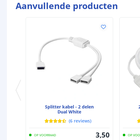
Aanvullende producten
Splitter kabel - 2 delen
Dual White
(
6
reviews
)
3
,
50
OP VOORRAAD
OP VOO