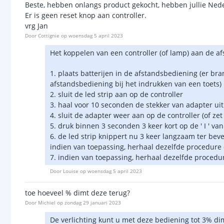
Beste, hebben onlangs product gekocht, hebben jullie Nederl
Er is geen reset knop aan controller.
vrg Jan
Door
Cottignie
op
woensdag 5 april 2023
Het koppelen van een controller (of lamp) aan de af
1. plaats batterijen in de afstandsbediening (er br
afstandsbediening bij het indrukken van een toets)
2. sluit de led strip aan op de controller
3. haal voor 10 seconden de stekker van adapter uit
4. sluit de adapter weer aan op de controller (of ze
5. druk binnen 3 seconden 3 keer kort op de ' I ' v
6. de led strip knippert nu 3 keer langzaam ter bev
indien van toepassing, herhaal dezelfde procedure 
7. indien van toepassing, herhaal dezelfde procedu
Door
Louise
op
woensdag 5 april 2023
toe hoeveel % dimt deze terug?
Door
Michiel
op
zondag 29 januari 2023
De verlichting kunt u met deze bediening tot 3% d