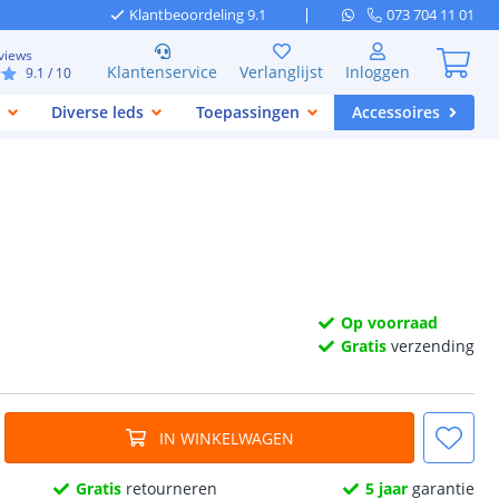
Klantbeoordeling 9.1
073 704 11 01
views
Klantenservice
Verlanglijst
Inloggen
9.1
/ 10
Diverse leds
Toepassingen
Accessoires
Op voorraad
Gratis
verzending
IN WINKELWAGEN
Gratis
retourneren
5 jaar
garantie