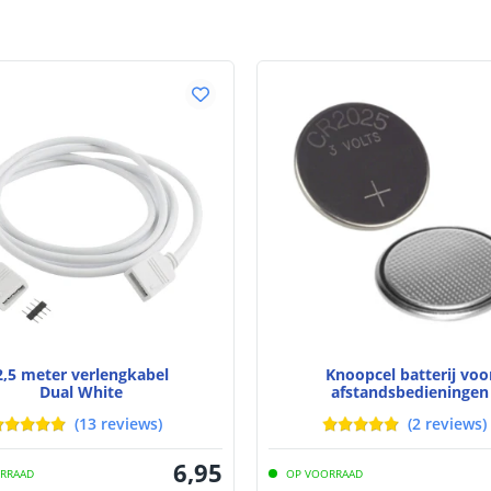
2,5 meter verlengkabel
Knoopcel batterij voo
Dual White
afstandsbedieningen
Lithium CR2025 3V
(
13
reviews
)
(
2
reviews
)
6
,
95
RRAAD
OP VOORRAAD