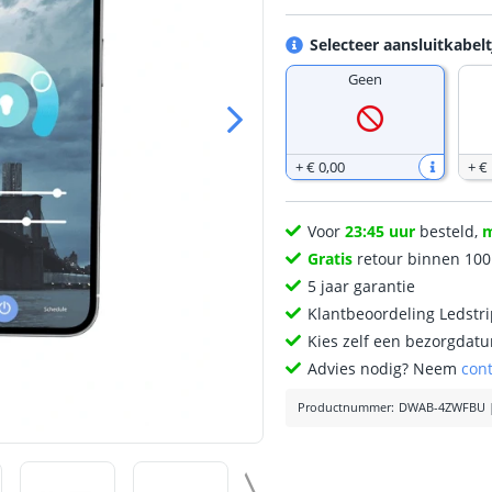
Selecteer aansluitkabelt
Geen
+
€ 0
,
00
+
€ 
Voor
23:45 uur
besteld,
Gratis
retour binnen 10
5 jaar garantie
Klantbeoordeling Ledstr
Kies zelf een bezorgdatu
Advies nodig? Neem
con
Productnummer
:
DWAB-4ZWFBU