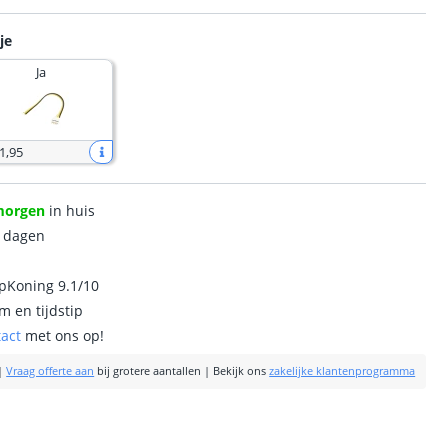
je
Ja
1
,
95
morgen
in huis
0 dagen
ipKoning 9.1/10
m en tijdstip
tact
met ons op!
|
Vraag offerte aan
bij grotere aantallen
|
Bekijk ons
zakelijke klantenprogramma