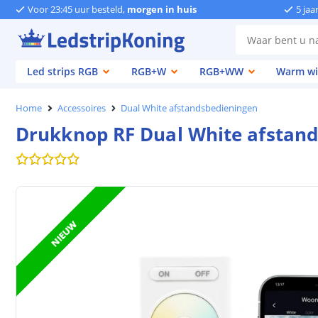
Voor 23:45 uur besteld,
morgen in huis
5 jaa
Led strips RGB
RGB+W
RGB+WW
Warm wi
Home
Accessoires
Dual White afstandsbedieningen
Drukknop RF Dual White afstands
NIEUW