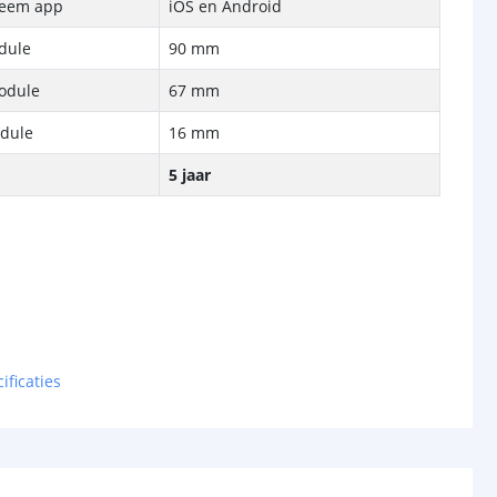
teem app
iOS en Android
dule
90 mm
module
67 mm
odule
16 mm
5 jaar
ificaties