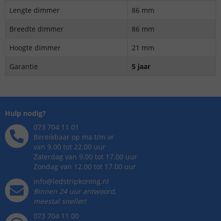
Lengte dimmer
86 mm
Breedte dimmer
86 mm
Hoogte dimmer
21 mm
Garantie
5 jaar
Hulp nodig?
073 704 11 01
Bereikbaar op ma t/m vr
van 9.00 tot 22.00 uur
Zaterdag van 9.00 tot 17.00 uur
Zondag van 12.00 tot 17.00 uur
info@ledstripkoning.nl
Binnen 24 uur antwoord,
meestal sneller!
073 704 11 00