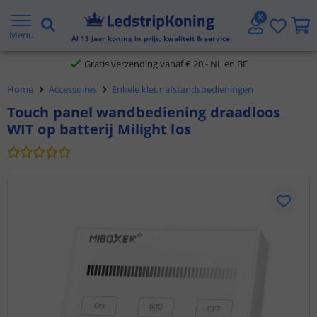
5 jaar garantie
Menu
Al
13
jaar koning in prijs, kwaliteit & service
Gratis verzending vanaf € 20,- NL en BE
Home
Accessoires
Enkele kleur afstandsbedieningen
Klantbeoordeling 9.1
Touch panel wandbediening draadloos
WIT op batterij Milight los
Voor 23:45 uur besteld,
morgen in huis