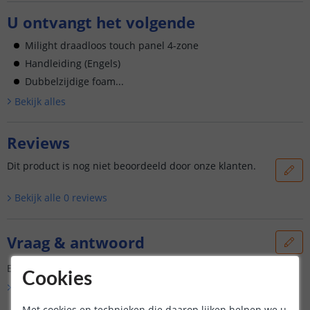
U ontvangt het volgende
Milight draadloos touch panel 4-zone
Handleiding (Engels)
Dubbelzijdige foam...
Bekijk alle
s
Reviews
Dit product is nog niet beoordeeld door onze klanten.
Bekijk alle
0
reviews
Vraag & antwoord
Er is nog geen vraag gesteld over dit product.
Cookies
Bekijk alle
Vraag & antwoord
Met cookies en technieken die daarop lijken helpen we u