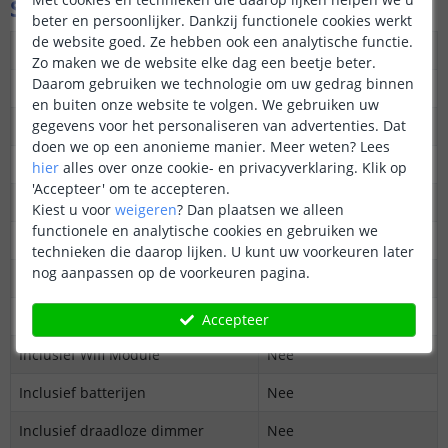
Specificaties
beter en persoonlijker. Dankzij functionele cookies werkt
de website goed. Ze hebben ook een analytische functie.
Geschikt voor
Enkele kleur led strips
Zo maken we de website elke dag een beetje beter.
Daarom gebruiken we technologie om uw gedrag binnen
Dimfunctie
Ja
en buiten onze website te volgen. We gebruiken uw
gegevens voor het personaliseren van advertenties. Dat
Afmeting (LxHxB)
86x20x86 mm
doen we op een anonieme manier.
Meer weten?
Lees
Bereik
30 meter (max)
hier
alles over onze cookie- en privacyverklaring. Klik op
'Accepteer' om te accepteren.
Aantal zones
4
Kiest u voor
weigeren
?
Dan plaatsen we alleen
functionele en analytische cookies en gebruiken we
Zones los te bedienen
Ja
technieken die daarop lijken. U kunt uw voorkeuren later
nog aanpassen op de voorkeuren pagina.
Zones tegelijkertijd te bedienen
Ja
Te combineren met Wifi module
Ja
Accepteer
Inclusief Wifi Module
Nee
Inclusief batterijen
Nee
Inclusief draadloze dimmer
Nee