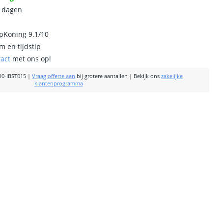
0 dagen
ipKoning 9.1/10
m en tijdstip
tact
met ons op!
0-IBST015
|
Vraag offerte aan
bij grotere aantallen
|
Bekijk ons
zakelijke
klantenprogramma