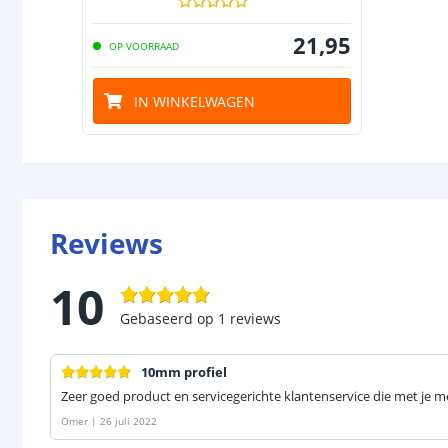
21
,
95
OP VOORRAAD
IN WINKELWAGEN
Reviews
10
Gebaseerd op
1
reviews
10mm profiel
Zeer goed product en servicegerichte klantenservice die met je 
Omer
|
26 juli 2022