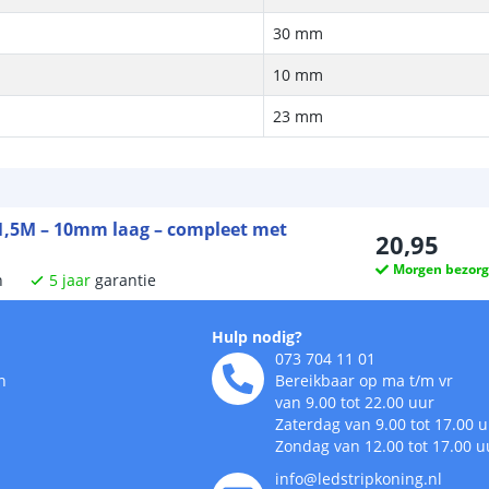
30 mm
10 mm
23 mm
 1,5M – 10mm laag – compleet met
20
,
95
Morgen bezor
n
5
jaar
garantie
Hulp nodig?
073 704 11 01
n
Bereikbaar op ma t/m vr
van 9.00 tot 22.00 uur
Zaterdag van 9.00 tot 17.00 
Zondag van 12.00 tot 17.00 u
info@ledstripkoning.nl