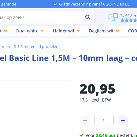
r garantie
Gratis verzending vanaf € 20,- NL en BE
15.443 re
t
Dual white
Helder wit
Daglicht wit
COB
1 meter & 1,5 meter led profielen
el Basic Line 1,5M – 10mm laag –
20
,
95
17
,
31
excl.
BTW
Voor
23:45 uur
besteld,