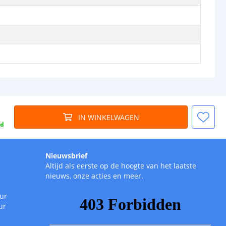
IN WINKELWAGEN
gd
Nieuwsbrief
Altijd als eerste op de hoogte van het laatste
nieuws, onze acties en meer.
uur
ur