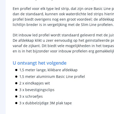
Een profiel voor elk type led strip, dat zijn onze Basic Line
dan de standaard, kunnen ook waterdichte led strips hier
profiel biedt overigens nog een groot voordeel; de afdekk
lichtlijn breder is in vergelijking met de Slim Line profielen.
Dit inbouw led profiel wordt standaard geleverd met de jui
De afdekkap klikt u zeer eenvoudig op het geïnstalleerde pro
vanaf de zijkant. Dit biedt vele mogelijkheden in het toepa
en is in het bijzonder voor inbouw profielen erg gemakkelij
U ontvangt het volgende
1,5 meter lange, klikbare afdekkap
1,5 meter aluminium Basic Line profiel
2 x eindkapjes wit
3 x bevestigingsclips
3 x schroefjes
3 x dubbelzijdige 3M plak tape