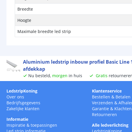
Breedte
Hoogte
Maximale breedte led strip
Aluminium ledstrip inbouw profiel Basic Line
afdekkap
Nu besteld,
morgen
in huis
Gratis
retournere
LedstripKoning
Klantenservice
Over ons
Bestellen
&
Betalen
Bedrijfsgegevens
Verzenden
&
Afhale
Zakelijke klanten
Garantie
&
Klachten
Retourneren
Informatie
Inspiratie & toepassingen
Alle ledverlichting
Led strip informatie
LedstripKoning