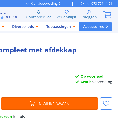
Klantbeoordeling 9.1
073 704 11 01
views
Klantenservice
Verlanglijst
Inloggen
9.1
/ 10
Diverse leds
Toepassingen
Accessoires
 compleet met afdekkap
Op voorraad
Gratis
verzending
IN WINKELWAGEN
morgen
in huis