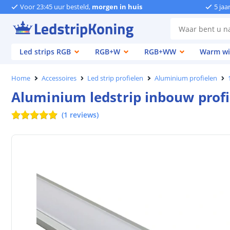
Voor 23:45 uur besteld,
morgen in huis
5 jaa
Led strips RGB
RGB+W
RGB+WW
Warm wi
Home
Accessoires
Led strip profielen
Aluminium profielen
Aluminium ledstrip inbouw profi
(
1
reviews
)