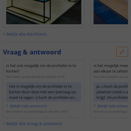
Bekijk alle
klantfoto’s
Vraag & antwoord
Is het ook mogelijk om de profielen in te
Is het mogelijk meer
korten?
aan elkaar te zetten?
Door
Maik
op
donderdag 25 oktober 2018
Door
Anne-Sophie
op
zond
Het is mogelijk om de profielen in te
Ja, u kunt de profie
korten door deze met een ijzerzaag op
plaatsen zodat u ee
maat te zagen. U kunt de profielen en
krijgt. De profielen 
afdekkappen ook verstek zagen om
gezaagd waardoor er
Bekijk
hele
antwoord
Bekijk
hele
antwoo
een mooie hoek te creëren.
naden zichtbaar zull
Door
Robert
op
donderdag 25 oktober 2018
Door
Esra
op
maandag 12 
1 van de 3 bevesti
de naad van 2 profi
Bekijk alle
Vraag & antwoord
strak tegen elkaar 