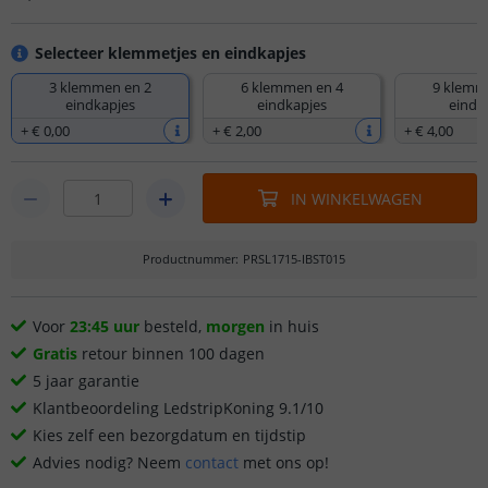
Selecteer klemmetjes en eindkapjes
3 klemmen en 2
6 klemmen en 4
9 klemm
eindkapjes
eindkapjes
eindk
+
€ 0
,
00
+
€ 2
,
00
+
€ 4
,
00
IN WINKELWAGEN
Productnummer
:
PRSL1715-IBST015
Voor
23:45 uur
besteld,
morgen
in huis
Gratis
retour binnen 100 dagen
5 jaar garantie
Klantbeoordeling LedstripKoning 9.1/10
Kies zelf een bezorgdatum en tijdstip
Advies nodig? Neem
contact
met ons op!