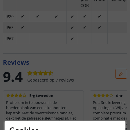
COB
IP20
✔
✔
✔
✔
✔
✔
IP65
✔
✔
✔
✔
IP67
✔
Reviews
9.4
Gebaseerd op
7
reviews
Erg tevreden
dhr
Profiel om in te bouwen in de
Pos. Snelle levering,
hoedenplank van een eikenhouten
oplossingen. Wij van 
kapstok. Met de overstekende randjes,
complete premium LED
dekt het de gefreesde sleuf netjes af. Het
combinatie met de in
vastzetten van de inbouw stip met de
opbouwgootjes+afdek
beugeltjes is wel onhandig, omdat ter
mooie egale lichtspreiding. Wij 