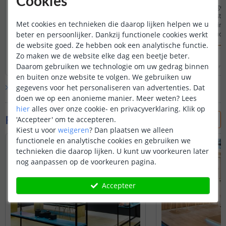
Cookies
plekke van de beugeltjes de groef dieper
deze producten regel
en breder dient te zijn.
vloerranden in de st
Met cookies en technieken die daarop lijken helpen we u
meubelstukken (plintj
Montage is eenvoudi
beter en persoonlijker. Dankzij functionele cookies werkt
de website goed. Ze hebben ook een analytische functie.
Zo maken we de website elke dag een beetje beter.
Lees hele review
Lees hele review
Daarom gebruiken we technologie om uw gedrag binnen
Johan van Hoof
|
10 januari 2022
Anoniem
|
12 december 2
en buiten onze website te volgen. We gebruiken uw
Bekijk alle
7
reviews
gegevens voor het personaliseren van advertenties. Dat
doen we op een anonieme manier.
Meer weten?
Lees
hier
alles over onze cookie- en privacyverklaring. Klik op
Foto's van klanten
'Accepteer' om te accepteren.
Kiest u voor
weigeren
?
Dan plaatsen we alleen
functionele en analytische cookies en gebruiken we
technieken die daarop lijken. U kunt uw voorkeuren later
nog aanpassen op de voorkeuren pagina.
Accepteer