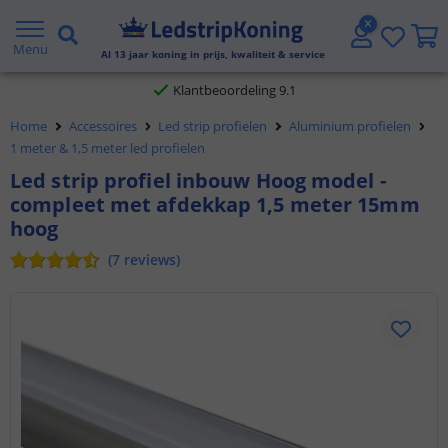
Gratis verzending vanaf € 20,- NL en BE
Menu
Al
13
jaar koning in prijs, kwaliteit & service
Klantbeoordeling 9.1
Home
Accessoires
Led strip profielen
Aluminium profielen
Voor 23:45 uur besteld,
morgen in huis
1 meter & 1,5 meter led profielen
Led strip profiel inbouw Hoog model -
compleet met afdekkap 1,5 meter 15mm
hoog
(
7
reviews
)