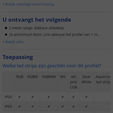
Bekijk volledige omschrijving
U ontvangt het volgende
2 meter lange, klikbare afdekkap
2x aluminium Basic Line opbouw led profiel van 1 m...
Bekijk alle
s
Toepassing
Welke led strips zijn geschikt voor dit profiel?
RGB
RGBW
RGBWW
Wit
wit
Dual
Aquarium
pro/
White
led strips
COB
IP20
✔
✔
✔
✔
✔
✔
IP65
✔
✔
✔
✔
✔
✔