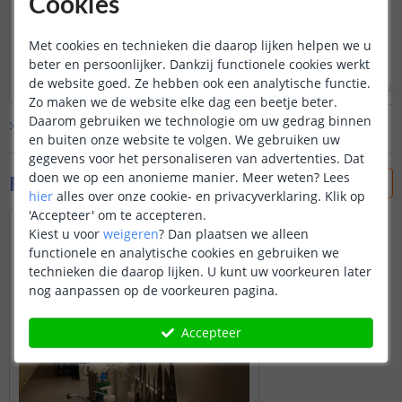
Cookies
Met cookies en technieken die daarop lijken helpen we u
beter en persoonlijker. Dankzij functionele cookies werkt
Lees hele review
Lees hele review
de website goed. Ze hebben ook een analytische functie.
Arnold
|
2 maart 2025
S Mets
|
13 oktober 2022
Zo maken we de website elke dag een beetje beter.
Daarom gebruiken we technologie om uw gedrag binnen
Bekijk alle
5
reviews
en buiten onze website te volgen. We gebruiken uw
gegevens voor het personaliseren van advertenties. Dat
doen we op een anonieme manier.
Meer weten?
Lees
Foto's van klanten
hier
alles over onze cookie- en privacyverklaring. Klik op
'Accepteer' om te accepteren.
Kiest u voor
weigeren
?
Dan plaatsen we alleen
functionele en analytische cookies en gebruiken we
technieken die daarop lijken. U kunt uw voorkeuren later
nog aanpassen op de voorkeuren pagina.
Accepteer