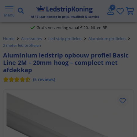
5 jaar garantie
Menu
Al
13
jaar koning in prijs, kwaliteit & service
Gratis verzending vanaf € 20,- NL en BE
Home
Accessoires
Led strip profielen
Aluminium profielen
Klantbeoordeling 9.1
2 meter led profielen
Aluminium ledstrip opbouw profiel Basic
Voor 23:45 uur besteld,
morgen in huis
Line 2M – 20mm hoog – compleet met
afdekkap
(
5
reviews
)