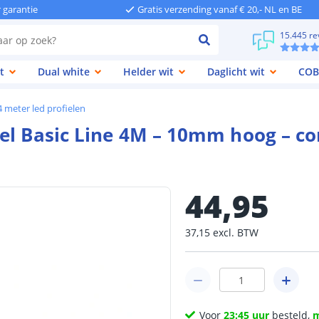
r garantie
Gratis verzending vanaf € 20,- NL en BE
15.445 re
t
Dual white
Helder wit
Daglicht wit
COB
4 meter led profielen
iel Basic Line 4M – 10mm hoog – c
44
,
95
37
,
15
excl.
BTW
Voor
23:45 uur
besteld,