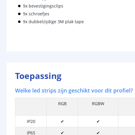
9x bevestigingsclips
9x schroefjes
9x dubbelzijdige 3M plak tape
Toepassing
Welke led strips zijn geschikt voor dit profiel?
RGB
RGBW
IP20
✔
✔
IP65
✔
✔