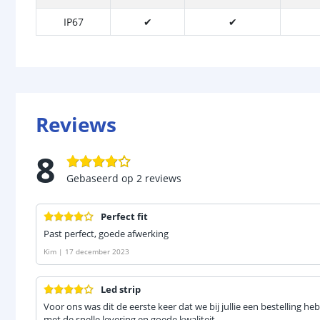
IP67
✔
✔
Reviews
8
Gebaseerd op
2
reviews
Perfect fit
Past perfect, goede afwerking
Kim
|
17 december 2023
Led strip
Voor ons was dit de eerste keer dat we bij jullie een bestelling h
met de snelle levering en goede kwaliteit.