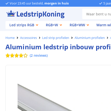
Voor 23:45 uur besteld,
morgen in huis
5 jaa
Led strips RGB
RGB+W
RGB+WW
Warm wi
Home
Accessoires
Led strip profielen
Aluminium profielen
Aluminium ledstrip inbouw prof
(
2
reviews
)