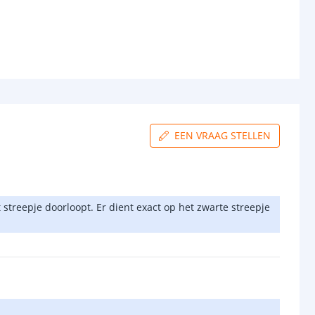
EEN VRAAG STELLEN
treepje doorloopt. Er dient exact op het zwarte streepje