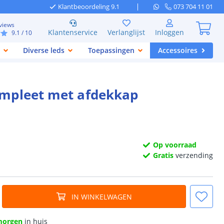
Klantbeoordeling 9.1
073 704 11 01
views
Klantenservice
Verlanglijst
Inloggen
9.1
/ 10
Diverse leds
Toepassingen
Accessoires
ompleet met afdekkap
Op voorraad
Gratis
verzending
IN WINKELWAGEN
morgen
in huis