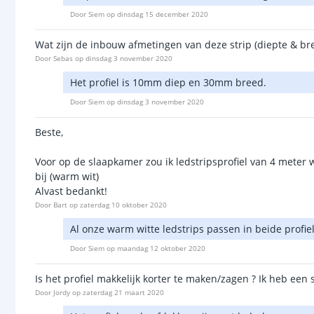
Door
Siem
op
dinsdag 15 december 2020
Wat zijn de inbouw afmetingen van deze strip (diepte & br
Door
Sebas
op
dinsdag 3 november 2020
Het profiel is 10mm diep en 30mm breed.
Door
Siem
op
dinsdag 3 november 2020
Beste,
Voor op de slaapkamer zou ik ledstripsprofiel van 4 meter w
bij (warm wit)
Alvast bedankt!
Door
Bart
op
zaterdag 10 oktober 2020
Al onze warm witte ledstrips passen in beide profiele
Door
Siem
op
maandag 12 oktober 2020
Is het profiel makkelijk korter te maken/zagen ? Ik heb een
Door
Jordy
op
zaterdag 21 maart 2020