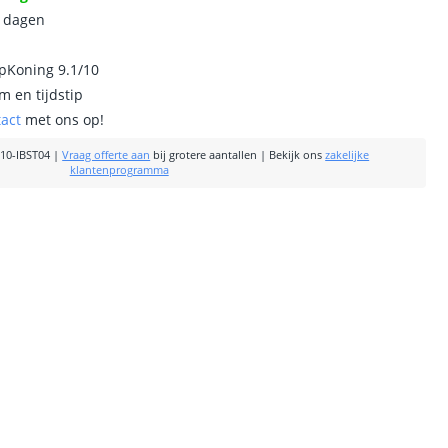
0 dagen
ipKoning 9.1/10
m en tijdstip
tact
met ons op!
10-IBST04
|
Vraag offerte aan
bij grotere aantallen
|
Bekijk ons
zakelijke
klantenprogramma