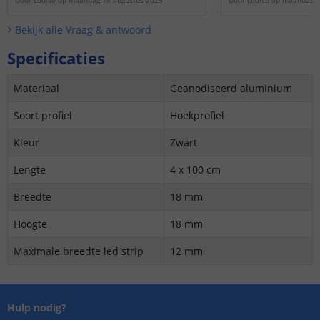
Door
Louise
op
maandag 18 augustus 2025
Door
Louise
op
maandag 3
Bekijk alle
Vraag & antwoord
Specificaties
Materiaal
Geanodiseerd aluminium
Soort profiel
Hoekprofiel
Kleur
Zwart
Lengte
4 x 100 cm
Breedte
18 mm
Hoogte
18 mm
Maximale breedte led strip
12 mm
Hulp nodig?