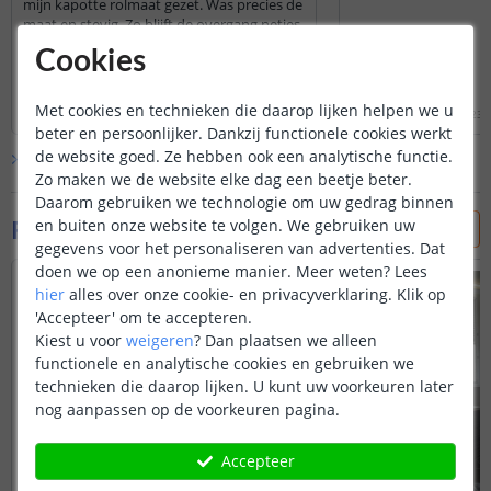
mijn kapotte rolmaat gezet. Was precies de
maat en stevig. Zo blijft de overgang netjes
op zijn plaats met installeren.
Cookies
Lees hele review
Lees hele review
Met cookies en technieken die daarop lijken helpen we u
Ron van Cleef
|
2 juni 2026
Ricardo
|
1 oktober 2023
beter en persoonlijker. Dankzij functionele cookies werkt
de website goed. Ze hebben ook een analytische functie.
Bekijk alle
4
reviews
Zo maken we de website elke dag een beetje beter.
Daarom gebruiken we technologie om uw gedrag binnen
Foto's van klanten
en buiten onze website te volgen. We gebruiken uw
gegevens voor het personaliseren van advertenties. Dat
doen we op een anonieme manier.
Meer weten?
Lees
hier
alles over onze cookie- en privacyverklaring. Klik op
'Accepteer' om te accepteren.
Kiest u voor
weigeren
?
Dan plaatsen we alleen
functionele en analytische cookies en gebruiken we
technieken die daarop lijken. U kunt uw voorkeuren later
nog aanpassen op de voorkeuren pagina.
Accepteer