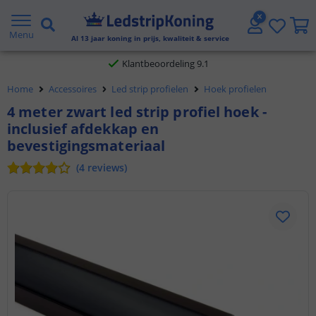
Gratis verzending vanaf € 20,- NL en BE
Menu
Al
13
jaar koning in prijs, kwaliteit & service
Klantbeoordeling 9.1
Home
Accessoires
Led strip profielen
Hoek profielen
Voor 23:45 uur besteld,
morgen in huis
4 meter zwart led strip profiel hoek -
inclusief afdekkap en
bevestigingsmateriaal
(
4
reviews
)