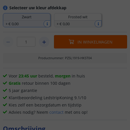
Selecteer uw kleur afdekkap
Zwart
Frosted wit
+
€ 0
,
00
+
€ 0
,
00
IN WINKELWAGEN
Productnummer
:
PZSL1919-HKST04
Voor
23:45 uur
besteld,
morgen
in huis
Gratis
retour binnen 100 dagen
5 jaar garantie
Klantbeoordeling LedstripKoning 9.1/10
Kies zelf een bezorgdatum en tijdstip
Advies nodig? Neem
contact
met ons op!
Omschrijving