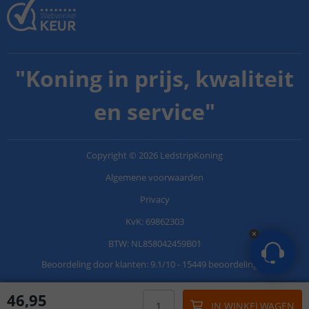
"
Koning in prijs, kwaliteit
en service
"
Copyright
©
2026
LedstripKoning
Algemene voorwaarden
Privacy
KvK: 69862303
BTW: NL858042459B01
Beoordeling door klanten:
9.1
/
10
-
15449 beoordelingen
46
,
95
IN WINKELWAGEN