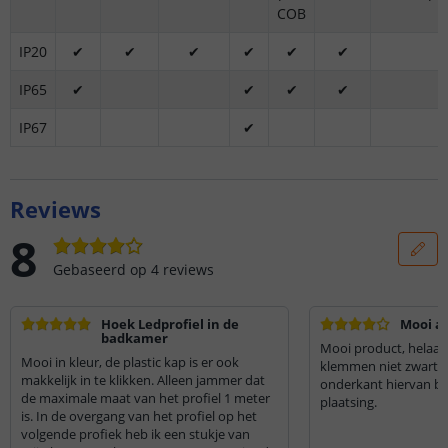
COB
IP20
✔
✔
✔
✔
✔
✔
IP65
✔
✔
✔
✔
IP67
✔
Reviews
8
Gebaseerd op
4
reviews
Hoek Ledprofiel in de
Mooi a
badkamer
Mooi product, helaas
Mooi in kleur, de plastic kap is er ook
klemmen niet zwart zi
makkelijk in te klikken. Alleen jammer dat
onderkant hiervan bli
de maximale maat van het profiel 1 meter
plaatsing.
is. In de overgang van het profiel op het
volgende profiek heb ik een stukje van