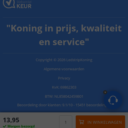
"
Koning in prijs, kwaliteit
en service
"
Copyright
©
2026
LedstripKoning
Algemene voorwaarden
Privacy
KvK: 69862303
BTW: NL858042459B01
Beoordeling door klanten:
9.1
/
10
-
15451 beoordelingen
13
,
95
IN WINKELWAGEN
Morgen bezorgd