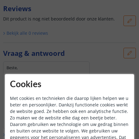
Reviews
Dit product is nog niet beoordeeld door onze klanten.
Bekijk alle
0
reviews
Vraag & antwoord
Beste,
Hebben jullie deze ook in een 1,5m
Cookies
formaat?
Door
Maxim
op
vrijdag 9 september 2022
Met cookies en technieken die daarop lijken helpen we u
Het betreffende profiel hebben we
beter en persoonlijker. Dankzij functionele cookies werkt
alleen in 1 of 2 meter
de website goed. Ze hebben ook een analytische functie.
Bekijk
hele
antwoord
Zo maken we de website elke dag een beetje beter.
Door
Priscilla
op
maandag 12 september 2022
Daarom gebruiken we technologie om uw gedrag binnen
en buiten onze website te volgen. We gebruiken uw
Bekijk alle
Vraag & antwoord
gegevens voor het personaliseren van advertenties. Dat