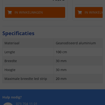
IN WINKELWAGEN
IN WINKELW
Specificaties
Materiaal
Geanodiseerd aluminium
Lengte
100
cm
Breedte
30 mm
Hoogte
30 mm
Maximale breedte led strip
20
mm
Hulp nodig?
073 704 11 01