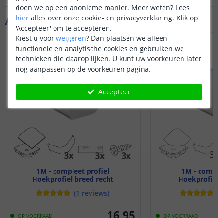
doen we op een anonieme manier.
Meer weten?
Lees
hier
alles over onze cookie- en privacyverklaring. Klik op
Aanvullende producten
'Accepteer' om te accepteren.
Kiest u voor
weigeren
?
Dan plaatsen we alleen
functionele en analytische cookies en gebruiken we
technieken die daarop lijken. U kunt uw voorkeuren later
nog aanpassen op de voorkeuren pagina.
Accepteer
1M - compleet profiel
1M - compl
Hoekprofiel breed recht
Hoekprofiel
(
1
reviews
)
16
,
95
OP VOORRAAD
OP VOORRAAD