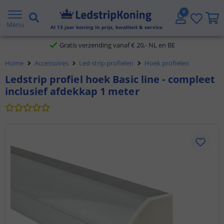
5 jaar garantie
Menu
Al
13
jaar koning in prijs, kwaliteit & service
Gratis verzending vanaf € 20,- NL en BE
Home
Accessoires
Led strip profielen
Hoek profielen
Klantbeoordeling 9.1
Ledstrip profiel hoek Basic line - compleet
inclusief afdekkap 1 meter
Voor 23:45 uur besteld,
morgen in huis