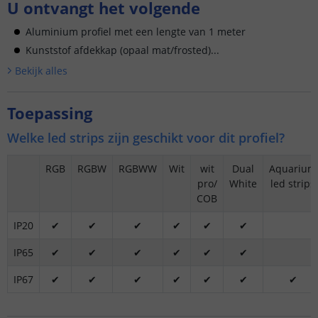
U ontvangt het volgende
Aluminium profiel met een lengte van 1 meter
Kunststof afdekkap (opaal mat/frosted)...
Bekijk alle
s
Toepassing
Welke led strips zijn geschikt voor dit profiel?
RGB
RGBW
RGBWW
Wit
wit
Dual
Aquarium
pro/
White
led strips
COB
IP20
✔
✔
✔
✔
✔
✔
IP65
✔
✔
✔
✔
✔
✔
IP67
✔
✔
✔
✔
✔
✔
✔