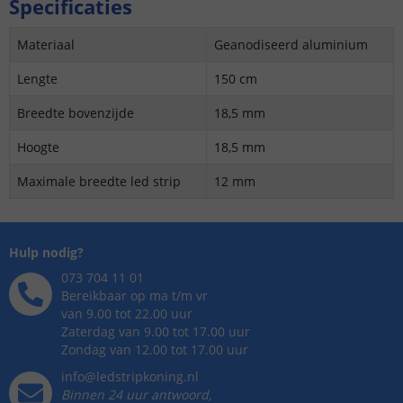
Specificaties
Materiaal
Geanodiseerd aluminium
Lengte
150 cm
Breedte bovenzijde
18,5 mm
Hoogte
18,5 mm
Maximale breedte led strip
12 mm
Hulp nodig?
073 704 11 01
Bereikbaar op ma t/m vr
van 9.00 tot 22.00 uur
Zaterdag van 9.00 tot 17.00 uur
Zondag van 12.00 tot 17.00 uur
info@ledstripkoning.nl
Binnen 24 uur antwoord,