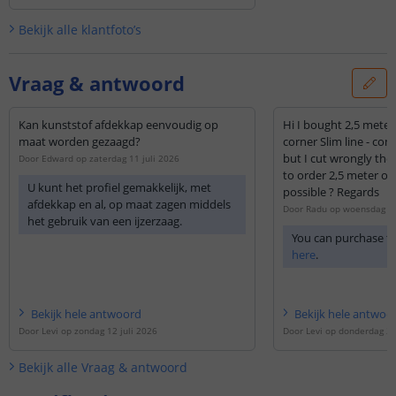
Bekijk alle
klantfoto’s
Vraag & antwoord
Kan kunststof afdekkap eenvoudig op
Hi I bought 2,5 meter 
maat worden gezaagd?
corner Slim line - com
but I cut wrongly the 
Door
Edward
op
zaterdag 11 juli 2026
to order 2,5 meter of t
U kunt het profiel gemakkelijk, met
possible ? Regards
afdekkap en al, op maat zagen middels
Door
Radu
op
woensdag 1
het gebruik van een ijzerzaag.
You can purchase th
here
.
Bekijk
hele
antwoord
Bekijk
hele
antwoo
Door
Levi
op
zondag 12 juli 2026
Door
Levi
op
donderdag 2
Bekijk alle
Vraag & antwoord