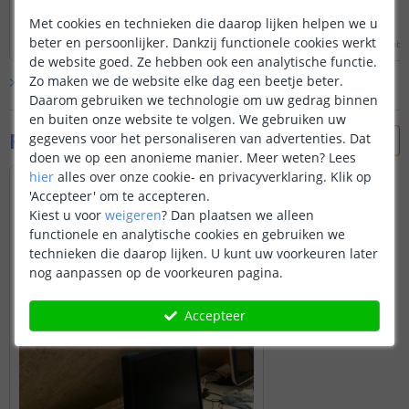
Met cookies en technieken die daarop lijken helpen we u
Lees hele review
Lees hele review
beter en persoonlijker. Dankzij functionele cookies werkt
Freddy Verno
|
8 november 2022
Alistair Taylor
|
29 oktobe
de website goed. Ze hebben ook een analytische functie.
Zo maken we de website elke dag een beetje beter.
Bekijk alle
26
reviews
Daarom gebruiken we technologie om uw gedrag binnen
en buiten onze website te volgen. We gebruiken uw
Foto's van klanten
gegevens voor het personaliseren van advertenties. Dat
doen we op een anonieme manier.
Meer weten?
Lees
hier
alles over onze cookie- en privacyverklaring. Klik op
'Accepteer' om te accepteren.
Kiest u voor
weigeren
?
Dan plaatsen we alleen
functionele en analytische cookies en gebruiken we
technieken die daarop lijken. U kunt uw voorkeuren later
nog aanpassen op de voorkeuren pagina.
Accepteer