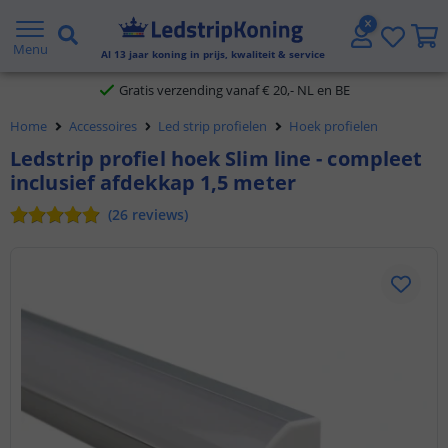
5 jaar garantie
Menu
Al
13
jaar koning in prijs, kwaliteit & service
Gratis verzending vanaf € 20,- NL en BE
Home
Accessoires
Led strip profielen
Hoek profielen
Klantbeoordeling 9.1
Ledstrip profiel hoek Slim line - compleet
inclusief afdekkap 1,5 meter
Voor 23:45 uur besteld,
morgen in huis
(
26
reviews
)