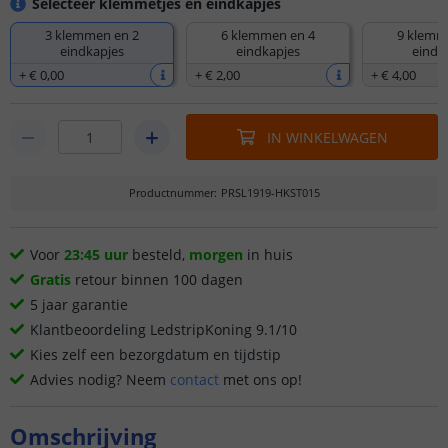
Selecteer klemmetjes en eindkapjes
3 klemmen en 2
6 klemmen en 4
9 klemm
eindkapjes
eindkapjes
eindk
+
€ 0
,
00
+
€ 2
,
00
+
€ 4
,
00
IN WINKELWAGEN
Productnummer
:
PRSL1919-HKST015
Voor
23:45 uur
besteld,
morgen
in huis
Gratis
retour binnen 100 dagen
5 jaar garantie
Klantbeoordeling LedstripKoning 9.1/10
Kies zelf een bezorgdatum en tijdstip
Advies nodig? Neem
contact
met ons op!
Omschrijving