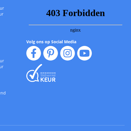
uur
ur
Volg ons op Social Media
uur
ur
end