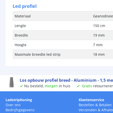
Led profiel
Materiaal
Geanodise
Lengte
150 cm
Breedte
19 mm
Hoogte
7 mm
Maximale breedte led strip
18 mm
Los opbouw profiel breed - Aluminium - 1,5 me
Nu besteld,
morgen
in huis
Gratis
retournere
LedstripKoning
Klantenservice
Over ons
Bestellen
&
Betalen
Bedrijfsgegevens
Verzenden
&
Afhale