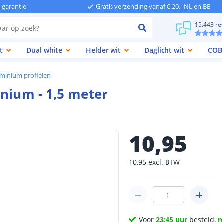
r garantie
Gratis verzending vanaf € 20,- NL en BE
15.443 re
t
Dual white
Helder wit
Daglicht wit
COB
minium profielen
inium - 1,5 meter
10
,
95
10
,
95
excl.
BTW
Voor
23:45 uur
besteld,