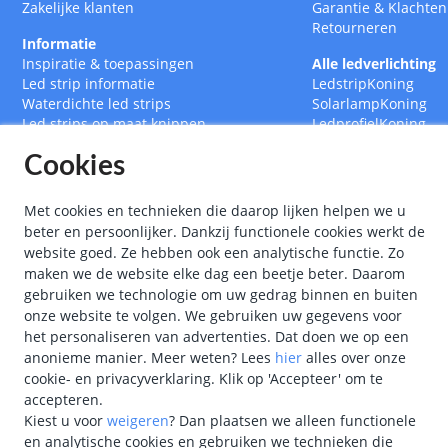
Zakelijke klanten
Garantie
&
Klachten
Retourneren
Informatie
Inspiratie & toepassingen
Alle ledverlichting
Led strip informatie
LedstripKoning
Waterdichte led strips
SolarlampKoning
Led strips op maat knippen
LedprofielKoning
Led drivers
BouwlampKoning
Cookies
Ledstrips 12 Volt
SmarthomeKoning
Ledstrips 24 Volt
Met cookies en technieken die daarop lijken helpen we u
beter en persoonlijker. Dankzij functionele cookies werkt de
website goed. Ze hebben ook een analytische functie. Zo
maken we de website elke dag een beetje beter. Daarom
gebruiken we technologie om uw gedrag binnen en buiten
onze website te volgen. We gebruiken uw gegevens voor
het personaliseren van advertenties. Dat doen we op een
anonieme manier.
Meer weten?
Lees
hier
alles over onze
cookie- en privacyverklaring. Klik op 'Accepteer' om te
accepteren.
Kiest u voor
weigeren
?
Dan plaatsen we alleen functionele
en analytische cookies en gebruiken we technieken die