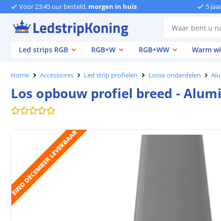
Voor 23:45 uur besteld,
morgen in huis
5 jaa
Led strips RGB
RGB+W
RGB+WW
Warm wi
Home
Accessoires
Led strip profielen
Losse onderdelen
Alu
Los opbouw profiel breed - Alum
EIND DECEMBER LEVERBAAR