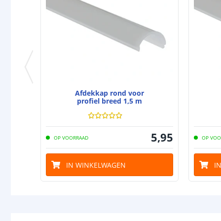
Afdekkap rond voor
profiel breed 1,5 m
5
,
95
OP VOORRAAD
OP VOO
IN WINKELWAGEN
I