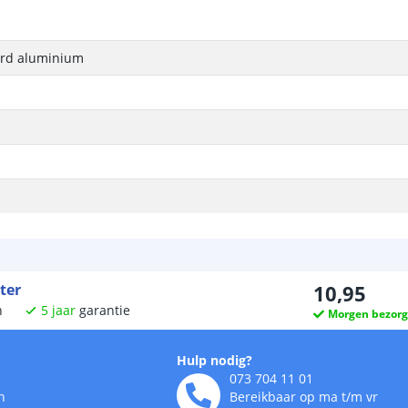
erd aluminium
ter
10
,
95
n
5
jaar
garantie
Morgen bezor
Hulp nodig?
073 704 11 01
n
Bereikbaar op ma t/m vr