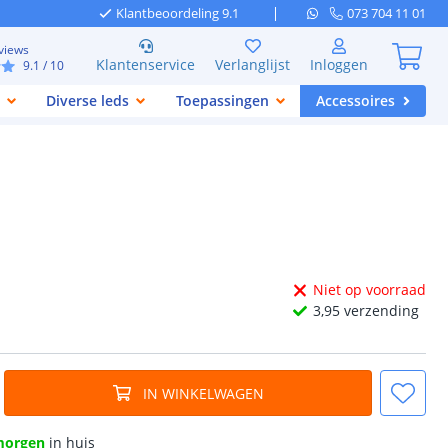
Klantbeoordeling 9.1
073 704 11 01
views
Klantenservice
Verlanglijst
Inloggen
9.1
/ 10
Diverse leds
Toepassingen
Accessoires
Niet op voorraad
3,
95
verzending
IN WINKELWAGEN
morgen
in huis