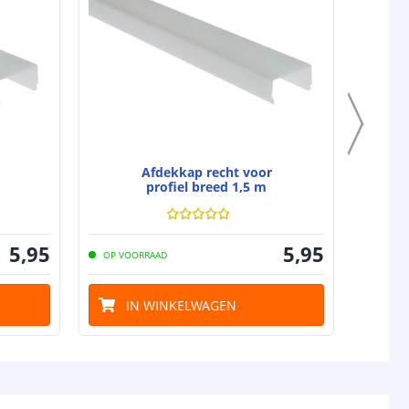
Afdekkap recht voor
profiel breed 1,5 m
5
,
95
5
,
95
OP VOORRAAD
OP VO
IN WINKELWAGEN
I