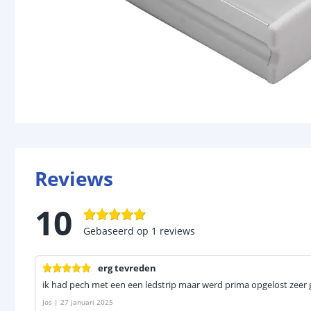
Reviews
10
Gebaseerd op
1
reviews
erg tevreden
ik had pech met een een ledstrip maar werd prima opgelost zeer 
Jos
|
27 januari 2025