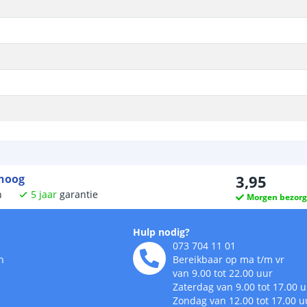
 hoog
3
,
95
n
5
jaar
garantie
Morgen bezor
Hulp nodig?
073 704 11 01
n
Bereikbaar op ma t/m vr
van 9.00 tot 22.00 uur
Zaterdag van 9.00 tot 17.00 
Zondag van 12.00 tot 17.00 u