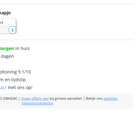
kapje
rt
morgen
in huis
0 dagen
ipKoning 9.1/10
m en tijdstip
tact
met ons op!
SD-OBHGAC
|
Vraag offerte aan
bij grotere aantallen
|
Bekijk ons
zakelijke
klantenprogramma