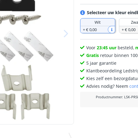
Selecteer uw kleur eind
Wit
Zwa
+
€ 0
,
00
+
€ 0
,
00
Voor
23:45 uur
besteld,
Gratis
retour binnen 10
5 jaar garantie
Klantbeoordeling Ledstr
Kies zelf een bezorgdatu
Advies nodig? Neem
con
Productnummer
:
LSK-PR