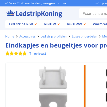
Voor 23:45 uur besteld,
morgen in huis
5 jaa
Led strips RGB
RGB+W
RGB+WW
Warm wi
Home
Accessoires
Led strip profielen
Losse onderdelen
Mo
Eindkapjes en beugeltjes voor p
(
1
reviews
)