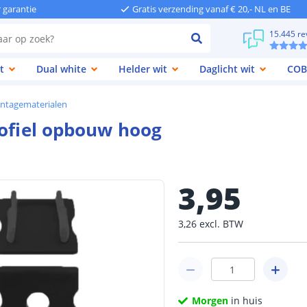
r garantie
Gratis verzending vanaf € 20,- NL en BE
15.445 re
t
Dual white
Helder wit
Daglicht wit
COB
ntagematerialen
rofiel opbouw hoog
3
,
95
3
,
26
excl.
BTW
Morgen
in huis