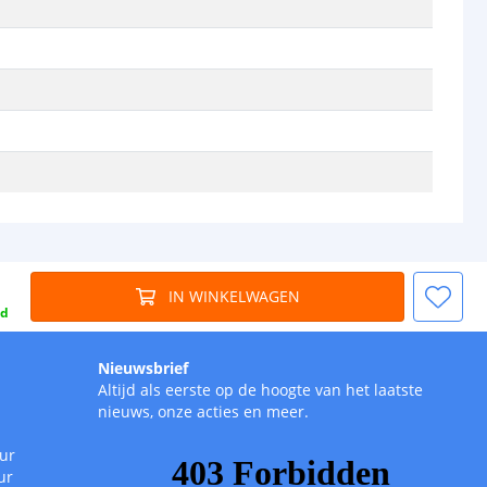
IN WINKELWAGEN
gd
Nieuwsbrief
Altijd als eerste op de hoogte van het laatste
nieuws, onze acties en meer.
uur
ur