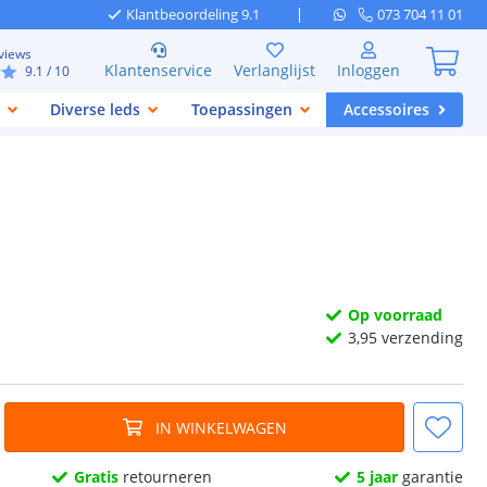
Klantbeoordeling 9.1
073 704 11 01
views
Klantenservice
Verlanglijst
Inloggen
9.1
/ 10
Diverse leds
Toepassingen
Accessoires
Op voorraad
3,
95
verzending
IN WINKELWAGEN
Gratis
retourneren
5 jaar
garantie