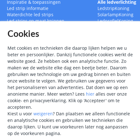
Inspiratie & toepassingen
Alle ledverlichting
Led strip informatie
LedstripKoning
Waterdichte led strips
SolarlampKoning
Led strips op maat knippen
LedprofielKoning
Led drivers
BouwlampKoning
Cookies
Ledstrips 12 Volt
SmarthomeKoning
Ledstrips 24 Volt
Met cookies en technieken die daarop lijken helpen we u
beter en persoonlijker. Dankzij functionele cookies werkt de
website goed. Ze hebben ook een analytische functie. Zo
maken we de website elke dag een beetje beter. Daarom
gebruiken we technologie om uw gedrag binnen en buiten
onze website te volgen. We gebruiken uw gegevens voor
het personaliseren van advertenties. Dat doen we op een
anonieme manier.
Meer weten?
Lees
hier
alles over onze
cookie- en privacyverklaring. Klik op 'Accepteer' om te
accepteren.
Kiest u voor
weigeren
?
Dan plaatsen we alleen functionele
en analytische cookies en gebruiken we technieken die
"
Kon
daarop lijken. U kunt uw voorkeuren later nog aanpassen
op de voorkeuren pagina.