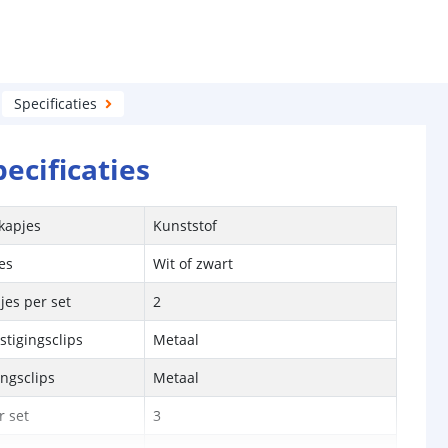
Specificaties
pecificaties
kapjes
Kunststof
es
Wit of zwart
jes per set
2
stigingsclips
Metaal
ingsclips
Metaal
r set
3