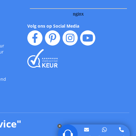
Volg ons op Social Media
uur
ur
end
vice
"