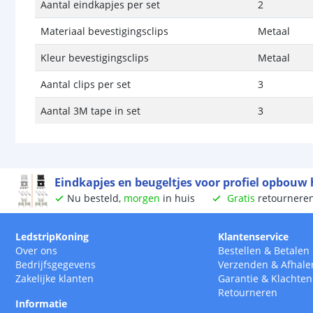
Aantal eindkapjes per set
2
Materiaal bevestigingsclips
Metaal
Kleur bevestigingsclips
Metaal
Aantal clips per set
3
Aantal 3M tape in set
3
Eindkapjes en beugeltjes voor profiel opbouw
Nu besteld,
morgen
in huis
Gratis
retournere
LedstripKoning
Klantenservice
Over ons
Bestellen
&
Betalen
Bedrijfsgegevens
Verzenden
&
Afhale
Zakelijke klanten
Garantie
&
Klachten
Retourneren
Informatie