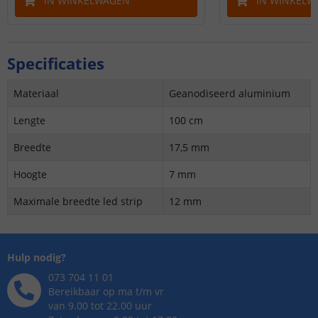
IN WINKELWAGEN
IN WINKELW
Specificaties
Materiaal
Geanodiseerd aluminium
Lengte
100 cm
Breedte
17,5 mm
Hoogte
7 mm
Maximale breedte led strip
12 mm
Hulp nodig?
073 704 11 01
Bereikbaar op ma t/m vr
van 9.00 tot 22.00 uur