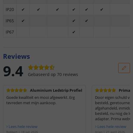
IP20
✔
✔
✔
✔
✔
✔
IP65
✔
✔
✔
IP67
✔
Reviews
9.4
Gebaseerd op
70
reviews
Aluminium Ledstrip Profiel
Prima
Goede kwaliteit en mooi afgewerkt. Erg
Door eigen schuld ver
tevreden met mijn aankoop.
besteld, geretourneer
afgehandeld, inmiddel
besteld, nu nog de l
adapter. Prima webwi
Lees hele review
Lees hele review
Robbert
|
18 juli 2026
Arjan
|
21 april 2026