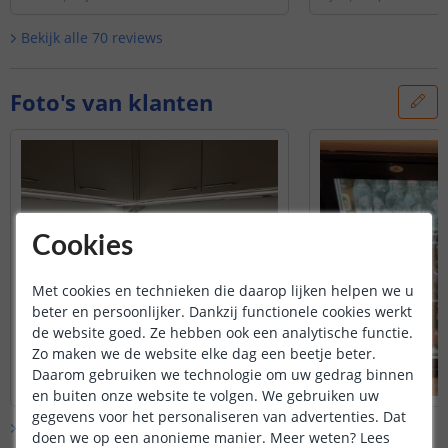
Bekijk alle
70
reviews
Foto's van klanten
Cookies
Met cookies en technieken die daarop lijken helpen we u
beter en persoonlijker. Dankzij functionele cookies werkt
de website goed. Ze hebben ook een analytische functie.
Zo maken we de website elke dag een beetje beter.
Daarom gebruiken we technologie om uw gedrag binnen
en buiten onze website te volgen. We gebruiken uw
gegevens voor het personaliseren van advertenties. Dat
Bekijk alle
klantfoto’s
doen we op een anonieme manier.
Meer weten?
Lees