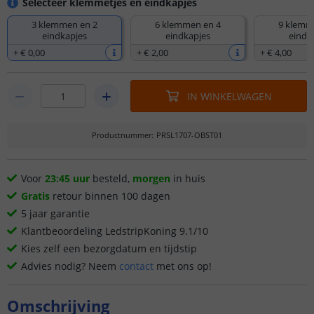
Selecteer klemmetjes en eindkapjes
3 klemmen en 2
6 klemmen en 4
9 klemm
eindkapjes
eindkapjes
eindk
+
€ 0
,
00
+
€ 2
,
00
+
€ 4
,
00
IN WINKELWAGEN
Productnummer
:
PRSL1707-OBST01
Voor
23:45 uur
besteld,
morgen
in huis
Gratis
retour binnen 100 dagen
5 jaar garantie
Klantbeoordeling LedstripKoning 9.1/10
Kies zelf een bezorgdatum en tijdstip
Advies nodig? Neem
contact
met ons op!
Omschrijving