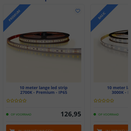
PREMIUM
BASIC
10 meter lange led strip
10 meter lan
2700K - Premium - IP65
3000K - Ba
126
,
95
OP VOORRAAD
OP VOORRAAD