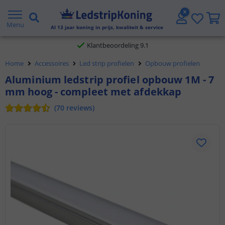
Gratis verzending vanaf € 20,- NL en BE
Menu
Al
13
jaar koning in prijs, kwaliteit & service
Klantbeoordeling 9.1
Home
Accessoires
Led strip profielen
Opbouw profielen
Voor 23:45 uur besteld,
morgen in huis
Aluminium ledstrip profiel opbouw 1M - 7
mm hoog - compleet met afdekkap
(
70
reviews
)