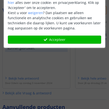
hier
alles over onze cookie- en privacyverklaring. Klik op
'Accepteer' om te accepteren.
Vraag & antwoord
Kiest u voor
weigeren
?
Dan plaatsen we alleen
functionele en analytische cookies en gebruiken we
Kan deze strip ook verdiept ingefreest
Hebben jullie witte a
technieken die daarop lijken. U kunt uw voorkeuren later
worden in een houten plank, zodat de
Door
Piet
op
dinsdag 29 o
nog aanpassen op de voorkeuren pagina.
diffusor gelijk met hetoppervlakte ligt?
Helaas hebben wij d
Door
Hv
op
zaterdag 2 november 2024
profielen zijn Alum
Accepteer
Hiervoor zou u een
inbouwprofiel
zwart.
kunnen gebruiken.
Bekijk
hele
antwoord
Bekijk
hele
antwoo
Door
Edwin
op
zondag 3 november 2024
Door
JB
op
dinsdag 29 okt
Bekijk alle
Vraag & antwoord
Aanvullende producten