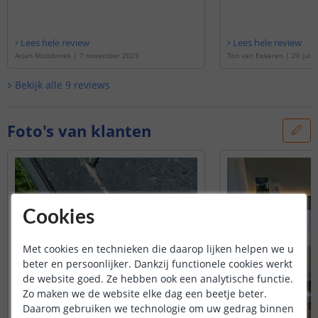
Lees hele review
Lees hele review
Arjan Mooibroek
|
7 november 2025
Ton van Eekeren
|
20 juli
Bekijk alle
9
reviews
Foto's van klanten
Cookies
Met cookies en technieken die daarop lijken helpen we u
beter en persoonlijker. Dankzij functionele cookies werkt
de website goed. Ze hebben ook een analytische functie.
Zo maken we de website elke dag een beetje beter.
Daarom gebruiken we technologie om uw gedrag binnen