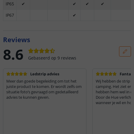
IP65
✔
✔
✔
✔
IP67
✔
Reviews
8.6
Gebaseerd op
9
reviews
Ledstrip advies
Fantas
Meer dan goede begeleiding om tot het
Wij hebben de strip 
juiste product te komen. Er wordt zelfs om
camping. Het ziet er 
situatie foto’s gevraagd om gedetailleerd
hebben hem wel in een
advies te kunnen geven.
Door de Hue verlichtin
wanneer je wil en hoe 