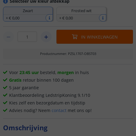
Selecteer uw kleur afdekkap
Zwart
Frosted wit
+
€ 0
,
00
+
€ 0
,
00
IN WINKELWAGEN
Productnummer
:
PZSL1707-OBST03
Voor
23:45 uur
besteld,
morgen
in huis
Gratis
retour binnen 100 dagen
5 jaar garantie
Klantbeoordeling LedstripKoning 9.1/10
Kies zelf een bezorgdatum en tijdstip
Advies nodig? Neem
contact
met ons op!
Omschrijving