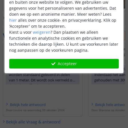
en buiten onze website te volgen. We gebruiken uw
gegevens voor het personaliseren van advertenties. Dat
doen we op een anonieme manier.
Meer weten?
Lees
Bekijk alle
klantfoto’s
hier
alles over onze cookie- en privacyverklaring. Klik op
'Accepteer' om te accepteren.
Kiest u voor
weigeren
?
Dan plaatsen we alleen
Vraag & antwoord
functionele en analytische cookies en gebruiken we
technieken die daarop lijken. U kunt uw voorkeuren later
Kan ik de profiel ook langer maken of
Wordt het aantal lu
nog aanpassen op de voorkeuren pagina.
bestellen ??
de zwarte afdekstrips
Door
Ludgene
op
dinsdag 29 oktober 2024
Door
Alex
op
woensdag 17 
Accepteer
Al onze profielen langer dan 1 meter
Met een zwarte afd
worden standaard geleverd in delen
inderdaad het aantal
van 1 meter. Dit wordt ook vermeld op
gehouden met 30
de desbetreffende productpagina. De
profielen kunt u uiteraard wel strak
tegen elkaar aan monteren d.m.v. de
meegeleverde clips en beugels. De
Bekijk
hele
antwoord
Bekijk
hele
antwoo
afdekkap wordt tot een maximum
Door
Louise
op
woensdag 30 oktober 2024
Door
Sharona
op
donderda
lengte van 4 meter geleverd aan één
stuk.
Bekijk alle
Vraag & antwoord