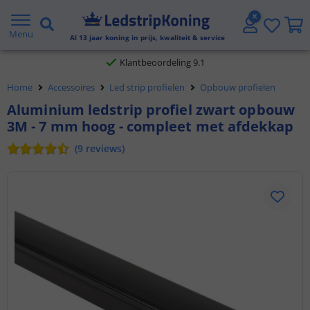
Gratis verzending vanaf € 20,- NL en BE
Menu
Al
13
jaar koning in prijs, kwaliteit & service
Klantbeoordeling 9.1
Home
Accessoires
Led strip profielen
Opbouw profielen
Voor 23:45 uur besteld,
morgen in huis
Aluminium ledstrip profiel zwart opbouw
3M - 7 mm hoog - compleet met afdekkap
(
9
reviews
)