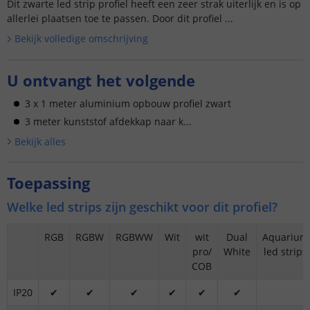
Dit zwarte led strip profiel heeft een zeer strak uiterlijk en is op
allerlei plaatsen toe te passen. Door dit profiel ...
Bekijk volledige omschrijving
U ontvangt het volgende
3 x 1 meter aluminium opbouw profiel zwart
3 meter kunststof afdekkap naar k...
Bekijk alle
s
Toepassing
Welke led strips zijn geschikt voor dit profiel?
RGB
RGBW
RGBWW
Wit
wit
Dual
Aquarium
pro/
White
led strips
COB
IP20
✔
✔
✔
✔
✔
✔