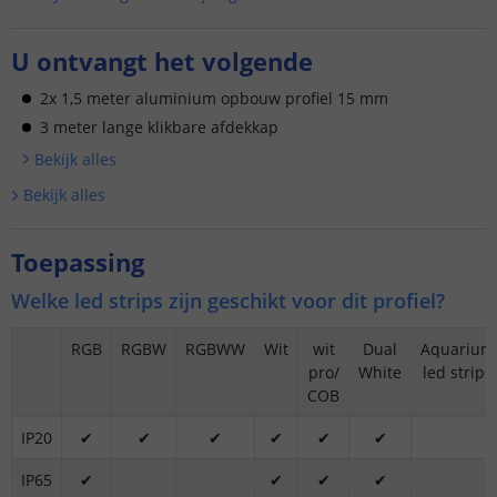
U ontvangt het volgende
2x 1,5 meter aluminium opbouw profiel 15 mm
3 meter lange klikbare afdekkap
Bekijk alle
s
Bekijk alle
s
Toepassing
Welke led strips zijn geschikt voor dit profiel?
RGB
RGBW
RGBWW
Wit
wit
Dual
Aquarium
pro/
White
led strips
COB
IP20
✔
✔
✔
✔
✔
✔
IP65
✔
✔
✔
✔