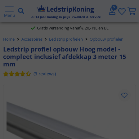
5 jaar garantie
Menu
Al
13
jaar koning in prijs, kwaliteit & service
Gratis verzending vanaf € 20,- NL en BE
Home
Accessoires
Led strip profielen
Opbouw profielen
Klantbeoordeling 9.1
Ledstrip profiel opbouw Hoog model -
compleet inclusief afdekkap 3 meter 15
Voor 23:45 uur besteld,
morgen in huis
mm
(
3
reviews
)