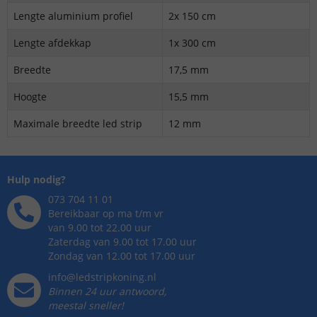
Lengte aluminium profiel
2x 150 cm
Lengte afdekkap
1x 300 cm
Breedte
17,5 mm
Hoogte
15,5 mm
Maximale breedte led strip
12 mm
Hulp nodig?
073 704 11 01
Bereikbaar op ma t/m vr
van 9.00 tot 22.00 uur
Zaterdag van 9.00 tot 17.00 uur
Zondag van 12.00 tot 17.00 uur
info@ledstripkoning.nl
Binnen 24 uur antwoord,
meestal sneller!