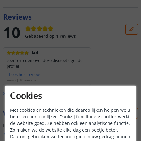
Reviews
10
Gebaseerd op
1
reviews
led
zeer tevreden over deze discreet ogende
profiel
Lees hele review
simon
|
10 mei 2026
Bekijk alle
1
reviews
Cookies
Met cookies en technieken die daarop lijken helpen we u
Vraag & antwoord
beter en persoonlijker. Dankzij functionele cookies werkt
de website goed. Ze hebben ook een analytische functie.
Er is nog geen vraag gesteld over dit product.
Zo maken we de website elke dag een beetje beter.
Bekijk alle
Vraag & antwoord
Daarom gebruiken we technologie om uw gedrag binnen