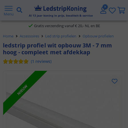
5 jaar garantie
Menu
Al
13
jaar koning in prijs, kwaliteit & service
Gratis verzending vanaf € 20,- NL en BE
Home
Accessoires
Led strip profielen
Opbouw profielen
Klantbeoordeling 9.1
ledstrip profiel wit opbouw 3M - 7 mm
hoog - compleet met afdekkap
Voor 23:45 uur besteld,
morgen in huis
(
1
reviews
)
NIEUW