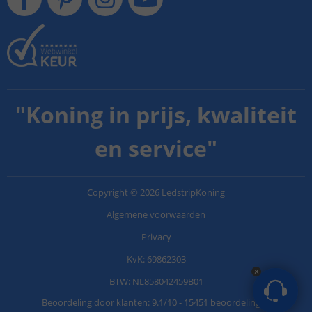
"
Koning in prijs, kwaliteit
en service
"
Copyright
©
2026
LedstripKoning
Algemene voorwaarden
Privacy
KvK: 69862303
BTW: NL858042459B01
Beoordeling door klanten:
9.1
/
10
-
15451 beoordelingen