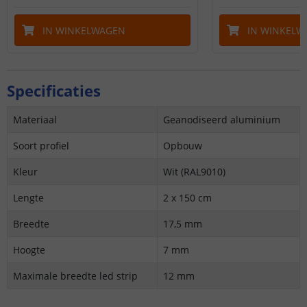
IN WINKELWAGEN
IN WINKELW
Specificaties
Materiaal
Geanodiseerd aluminium
Soort profiel
Opbouw
Kleur
Wit (RAL9010)
Lengte
2 x 150 cm
Breedte
17,5 mm
Hoogte
7 mm
Maximale breedte led strip
12 mm