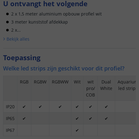
U ontvangt het volgende
2 x 1,5 meter aluminium opbouw profiel wit
3 meter kunststof afdekkap
2 x...
Bekijk alle
s
Toepassing
Welke led strips zijn geschikt voor dit profiel?
RGB
RGBW
RGBWW
Wit
wit
Dual
Aquarium
pro/
White
led strips
COB
IP20
✔
✔
✔
✔
✔
✔
IP65
✔
✔
✔
✔
IP67
✔