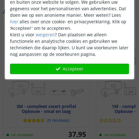
en buiten onze website te volgen. We gebruiken uw
gegevens voor het personaliseren van advertenties. Dat
Aanvullende producten
doen we op een anonieme manier.
Meer weten?
Lees
hier
alles over onze cookie- en privacyverklaring. Klik op
NIEUW
'Accepteer' om te accepteren.
Kiest u voor
weigeren
?
Dan plaatsen we alleen
functionele en analytische cookies en gebruiken we
technieken die daarop lijken. U kunt uw voorkeuren later
nog aanpassen op de voorkeuren pagina.
Accepteer
3M - compleet zwart profiel
1M - complee
Opbouw - smal en laag
Opbouw - s
(
9
reviews
)
37
,
95
OP VOORRAAD
OP VOORRAAD