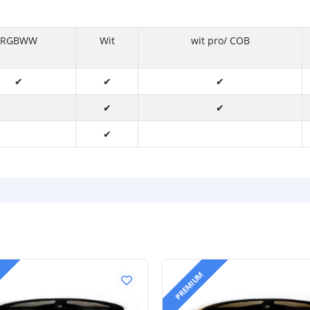
RGBWW
Wit
wit pro/ COB
✔
✔
✔
✔
✔
✔
PREMIUM