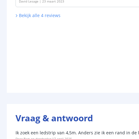
David Lesage
|
23 maart 2023
Bekijk alle
4
reviews
Vraag & antwoord
Ik zoek een ledstrip van 4,5m. Anders zie ik een rand in de 
Door
Bart
op
donderdag 17 april 2025