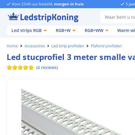
Voor 23:45 uur besteld,
morgen in huis
5 jaa
Led strips RGB
RGB+W
RGB+WW
Warm wi
Home
Accessoires
Led strip profielen
Plafond profielen
Led stucprofiel 3 meter smalle v
(
4
reviews
)