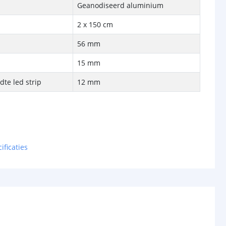
Geanodiseerd aluminium
2 x 150 cm
56 mm
15 mm
te led strip
12 mm
ificaties