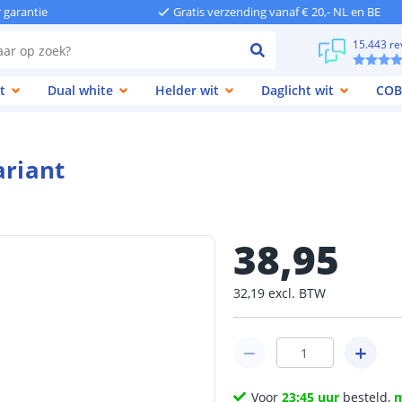
r garantie
Gratis verzending vanaf € 20,- NL en BE
15.443 re
t
Dual white
Helder wit
Daglicht wit
COB
ariant
38
,
95
32
,
19
excl.
BTW
Voor
23:45 uur
besteld,