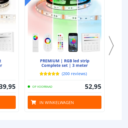
t
PREMIUM | RGB led strip
r
Complete set | 3 meter
(
200
reviews
)
39
,
95
52
,
95
OP VOORRAAD
OP VO
IN WINKELWAGEN
I