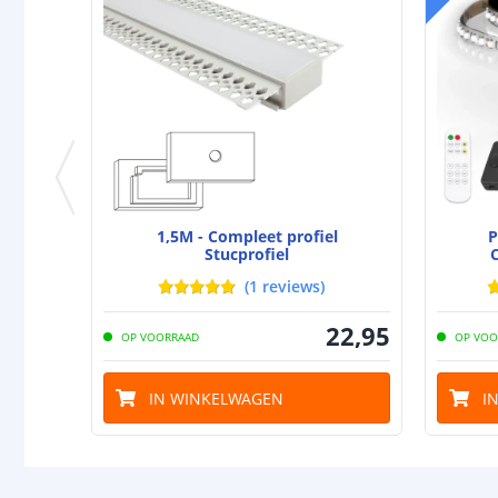
1,5M - Compleet profiel
P
Stucprofiel
(
1
reviews
)
22
,
95
OP VOORRAAD
OP VOO
IN WINKELWAGEN
I