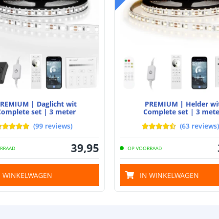
REMIUM | Daglicht wit
PREMIUM | Helder wi
Complete set | 3 meter
Complete set | 3 mete
(
99
reviews
)
(
63
reviews
)
39
,
95
RRAAD
OP VOORRAAD
N WINKELWAGEN
IN WINKELWAGEN