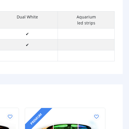
Dual White
Aquarium
led strips
✔
✔
PREMIUM
PREMIU