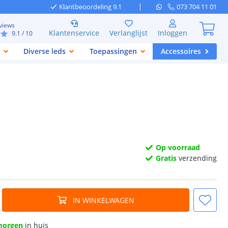
Klantbeoordeling 9.1
073 704 11 01
views
Klantenservice
Verlanglijst
Inloggen
9.1
/ 10
Diverse leds
Toepassingen
Accessoires
Op voorraad
Gratis
verzending
IN WINKELWAGEN
morgen
in huis