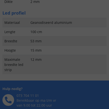
Dikte
2 mm
Led profiel
Materiaal
Geanodiseerd aluminium
Lengte
100 cm
Breedte
53 mm
Hoogte
15 mm
Maximale
12 mm
breedte led
strip
Hulp nodig?
073 704 11 01
Bereikbaar op ma t/m vr
van 9.00 tot 22.00 uur