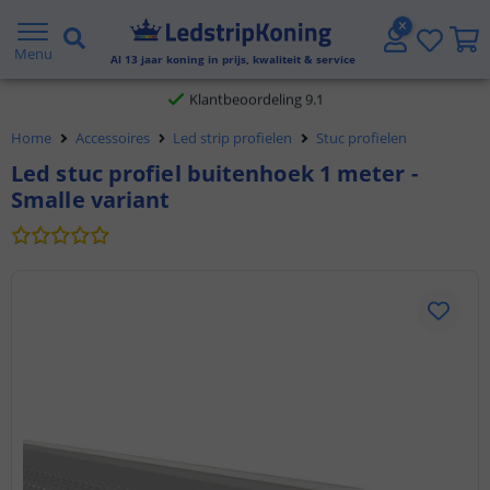
Gratis verzending vanaf € 20,- NL en BE
Menu
Al
13
jaar koning in prijs, kwaliteit & service
Klantbeoordeling 9.1
Home
Accessoires
Led strip profielen
Stuc profielen
Voor 23:45 uur besteld,
morgen in huis
Led stuc profiel buitenhoek 1 meter -
Smalle variant