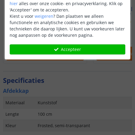
hier
alles over onze cookie- en privacyverklaring. Klik op
PREMIUM | Helder wit
PREMIUM | R
'Accepteer' om te accepteren.
Complete set | 1 meter
Complete se
Kiest u voor
weigeren
?
Dan plaatsen we alleen
(
63
reviews
)
(
functionele en analytische cookies en gebruiken we
technieken die daarop lijken. U kunt uw voorkeuren later
24
,
95
nog aanpassen op de voorkeuren pagina.
OP VOORRAAD
OP VOORRAAD
Accepteer
IN WINKELWAGEN
IN WINKELW
Specificaties
Afdekkap
Materiaal
Kunststof
Lengte
100 cm
Kleur
Frosted, semi-transparant