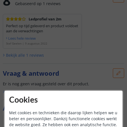
8
Gebaseerd op
1
reviews
Ledprofiel van 2m
Perfect op tijd geleverd en product voldoet
aan de verwachtingen
Lees hele review
Stef Geelen
|
9 augustus 2022
Bekijk alle
1
reviews
Vraag & antwoord
Er is nog geen vraag gesteld over dit product.
Bekijk alle
Vraag & antwoord
Cookies
Aanvullende producten
Met cookies en technieken die daarop lijken helpen we u
beter en persoonlijker. Dankzij functionele cookies werkt
PREMIUM
PREMIUM
de website goed. Ze hebben ook een analytische functie.