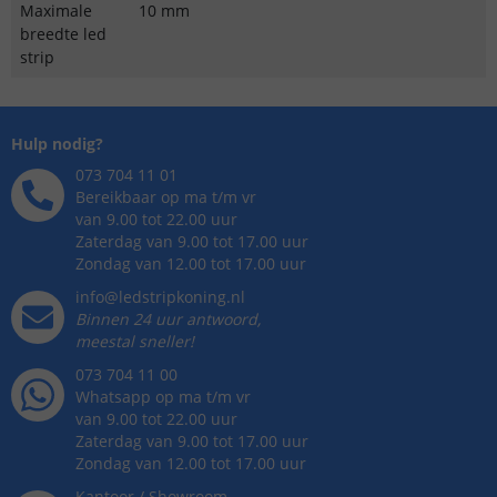
Maximale
10 mm
breedte led
strip
Hulp nodig?
073 704 11 01
Bereikbaar op ma t/m vr
van 9.00 tot 22.00 uur
Zaterdag van 9.00 tot 17.00 uur
Zondag van 12.00 tot 17.00 uur
info@ledstripkoning.nl
Binnen 24 uur antwoord,
meestal sneller!
073 704 11 00
Whatsapp op ma t/m vr
van 9.00 tot 22.00 uur
Zaterdag van 9.00 tot 17.00 uur
Zondag van 12.00 tot 17.00 uur
Kantoor / Showroom