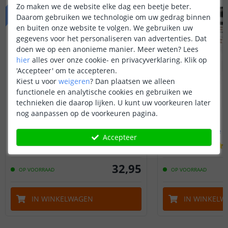
Zo maken we de website elke dag een beetje beter.
Daarom gebruiken we technologie om uw gedrag binnen
en buiten onze website te volgen. We gebruiken uw
gegevens voor het personaliseren van advertenties. Dat
doen we op een anonieme manier.
Meer weten?
Lees
hier
alles over onze cookie- en privacyverklaring. Klik op
'Accepteer' om te accepteren.
Kiest u voor
weigeren
?
Dan plaatsen we alleen
functionele en analytische cookies en gebruiken we
technieken die daarop lijken. U kunt uw voorkeuren later
nog aanpassen op de voorkeuren pagina.
PREMIUM | Warm wit
PREMIUM | D
Complete set | 2 meter
Complete se
Accepteer
(
343
reviews
)
32
,
95
OP VOORRAAD
OP VOORRAAD
IN WINKELWAGEN
IN WINKELW