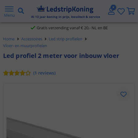
5 jaar garantie
Menu
Al
13
jaar koning in prijs, kwaliteit & service
Gratis verzending vanaf € 20,- NL en BE
Home
Accessoires
Led strip profielen
Klantbeoordeling 9.1
Vloer- en muurprofielen
Led profiel 2 meter voor inbouw vloer
Voor 23:45 uur besteld,
morgen in huis
(
1
reviews
)