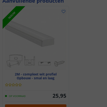
Aanvullende producten
NIEUW
2M - compleet wit profiel
Opbouw - smal en laag
25
,
95
OP VOORRAAD