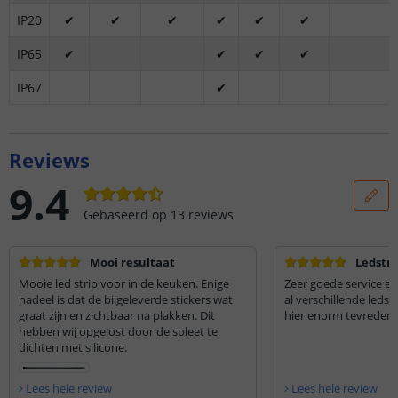
IP20
✔
✔
✔
✔
✔
✔
IP65
✔
✔
✔
✔
IP67
✔
Reviews
9.4
Gebaseerd op
13
reviews
Mooi resultaat
Ledstri
Mooie led strip voor in de keuken. Enige
Zeer goede service en 
nadeel is dat de bijgeleverde stickers wat
al verschillende ledst
graat zijn en zichtbaar na plakken. Dit
hier enorm tevreden 
hebben wij opgelost door de spleet te
dichten met silicone.
Lees hele review
Lees hele review