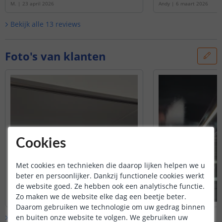
M.
|
23 april 2026
Andy
|
6 maart 2026
Bekijk alle
13
reviews
Foto's van klanten
Cookies
Met cookies en technieken die daarop lijken helpen we u
beter en persoonlijker. Dankzij functionele cookies werkt
de website goed. Ze hebben ook een analytische functie.
Zo maken we de website elke dag een beetje beter.
Daarom gebruiken we technologie om uw gedrag binnen
en buiten onze website te volgen. We gebruiken uw
Bekijk alle
klantfoto’s