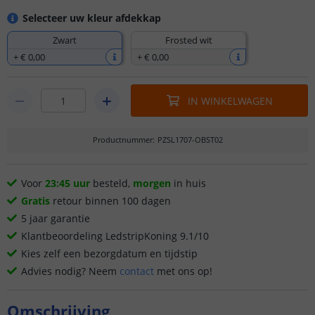
Selecteer uw kleur afdekkap
Zwart
Frosted wit
+
€ 0
,
00
+
€ 0
,
00
IN WINKELWAGEN
Productnummer
:
PZSL1707-OBST02
Voor
23:45 uur
besteld,
morgen
in huis
Gratis
retour binnen 100 dagen
5 jaar garantie
Klantbeoordeling LedstripKoning 9.1/10
Kies zelf een bezorgdatum en tijdstip
Advies nodig? Neem
contact
met ons op!
Omschrijving