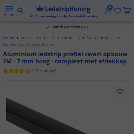
Gratis verzending vanaf € 20,- NL en BE
Menu
Al
13
jaar koning in prijs, kwaliteit & service
Klantbeoordeling 9.1
Home
Accessoires
Led strip profielen
Zwarte profielen
Voor 23:45 uur besteld,
morgen in huis
2 meter zwarte led profielen
Aluminium ledstrip profiel zwart opbouw
2M - 7 mm hoog - compleet met afdekkap
(
13
reviews
)