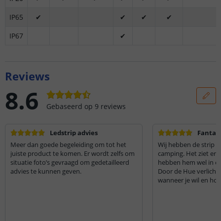
IP65
✔
✔
✔
✔
IP67
✔
Reviews
8.6
Gebaseerd op
9
reviews
Ledstrip advies
Fantas
Meer dan goede begeleiding om tot het
Wij hebben de strip 
juiste product te komen. Er wordt zelfs om
camping. Het ziet er 
situatie foto’s gevraagd om gedetailleerd
hebben hem wel in een
advies te kunnen geven.
Door de Hue verlichtin
wanneer je wil en hoe 