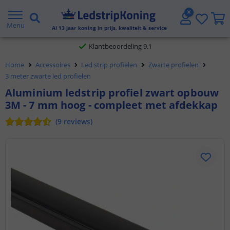
Gratis verzending vanaf € 20,- NL en BE
Menu
Al
13
jaar koning in prijs, kwaliteit & service
Klantbeoordeling 9.1
Home
Accessoires
Led strip profielen
Zwarte profielen
Voor 23:45 uur besteld,
morgen in huis
3 meter zwarte led profielen
Aluminium ledstrip profiel zwart opbouw
3M - 7 mm hoog - compleet met afdekkap
(
9
reviews
)