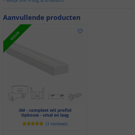
Bekijk alle
Vraag & antwoord
Aanvullende producten
NIEUW
3M - compleet wit profiel
Opbouw - smal en laag
(
1
reviews
)