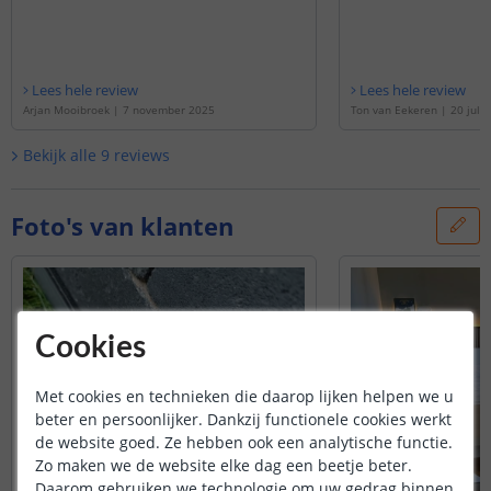
Lees hele review
Lees hele review
Arjan Mooibroek
|
7 november 2025
Ton van Eekeren
|
20 juli
Bekijk alle
9
reviews
Foto's van klanten
Cookies
Met cookies en technieken die daarop lijken helpen we u
beter en persoonlijker. Dankzij functionele cookies werkt
de website goed. Ze hebben ook een analytische functie.
Zo maken we de website elke dag een beetje beter.
Daarom gebruiken we technologie om uw gedrag binnen