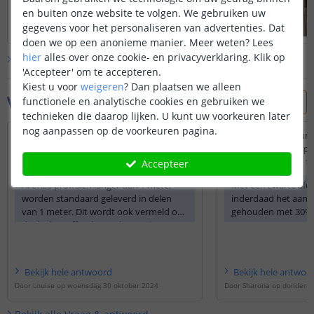
en buiten onze website te volgen. We gebruiken uw
gegevens voor het personaliseren van advertenties. Dat
doen we op een anonieme manier.
Meer weten?
Lees
hier
alles over onze cookie- en privacyverklaring. Klik op
Bekijk alle
klantfoto’s
'Accepteer' om te accepteren.
Kiest u voor
weigeren
?
Dan plaatsen we alleen
Vraag & antwoord
functionele en analytische cookies en gebruiken we
technieken die daarop lijken. U kunt uw voorkeuren later
nog aanpassen op de voorkeuren pagina.
Kan ik de profiel ook langer maken of
Wordt het aantal lu
bestellen ??
de zwarte afdekstrips
Accepteer
Door
Ludgene
op
dinsdag 29 oktober 2024
Door
Alex
op
woensdag 17 
Al onze profielen langer dan 1 meter
Met een zwarte afd
worden standaard geleverd in delen
inderdaad het aantal
van 1 meter. Dit wordt ook vermeld op
gehouden met 30
de desbetreffende productpagina. De
profielen kunt u uiteraard wel strak
tegen elkaar aan monteren d.m.v. de
meegeleverde clips en beugels. De
Bekijk
hele
antwoord
Bekijk
hele
antwoo
afdekkap wordt tot een maximum
Door
Louise
op
woensdag 30 oktober 2024
Door
Sharona
op
donderda
lengte van 4 meter geleverd aan één
stuk.