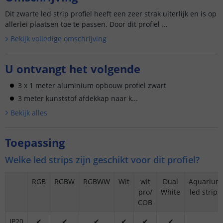
Dit zwarte led strip profiel heeft een zeer strak uiterlijk en is op
allerlei plaatsen toe te passen. Door dit profiel ...
Bekijk volledige omschrijving
U ontvangt het volgende
3 x 1 meter aluminium opbouw profiel zwart
3 meter kunststof afdekkap naar k...
Bekijk alle
s
Toepassing
Welke led strips zijn geschikt voor dit profiel?
RGB
RGBW
RGBWW
Wit
wit
Dual
Aquarium
pro/
White
led strips
COB
IP20
✔
✔
✔
✔
✔
✔