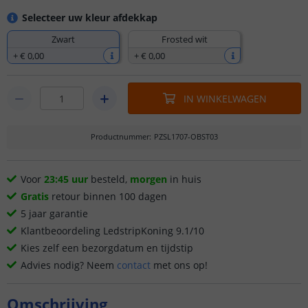
Selecteer uw kleur afdekkap
Zwart
Frosted wit
+
€ 0
,
00
+
€ 0
,
00
IN WINKELWAGEN
Productnummer
:
PZSL1707-OBST03
Voor
23:45 uur
besteld,
morgen
in huis
Gratis
retour binnen 100 dagen
5 jaar garantie
Klantbeoordeling LedstripKoning 9.1/10
Kies zelf een bezorgdatum en tijdstip
Advies nodig? Neem
contact
met ons op!
Omschrijving