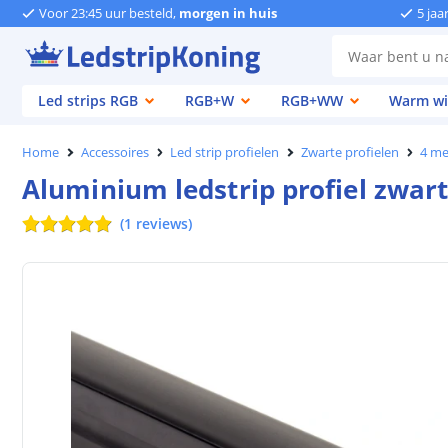
Voor 23:45 uur besteld,
morgen in huis
5 jaa
Led strips RGB
RGB+W
RGB+WW
Warm wi
Home
Accessoires
Led strip profielen
Zwarte profielen
4 me
Aluminium ledstrip profiel zwa
(
1
reviews
)