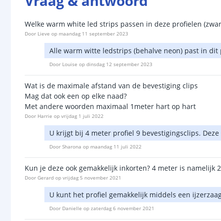
Vraag & antwoord
Welke warm white led strips passen in deze profielen (zwa
Door
Lieve
op
maandag 11 september 2023
Alle warm witte ledstrips (behalve neon) past in dit p
Door
Louise
op
dinsdag 12 september 2023
Wat is de maximale afstand van de bevestiging clips
Mag dat ook een op elke naad?
Met andere woorden maximaal 1meter hart op hart
Door
Harrie
op
vrijdag 1 juli 2022
U krijgt bij 4 meter profiel 9 bevestigingsclips. De
Door
Sharona
op
maandag 11 juli 2022
Kun je deze ook gemakkelijk inkorten? 4 meter is namelijk 2
Door
Gerard
op
vrijdag 5 november 2021
U kunt het profiel gemakkelijk middels een ijzerza
Door
Danielle
op
zaterdag 6 november 2021