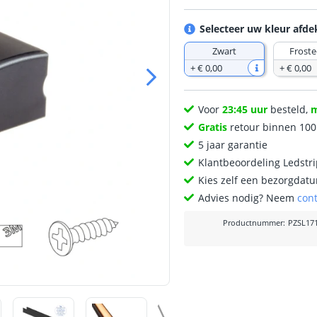
Selecteer uw kleur afd
Zwart
Froste
+
€ 0
,
00
+
€ 0
,
00
Voor
23:45 uur
besteld,
Gratis
retour binnen 10
5 jaar garantie
Klantbeoordeling Ledstr
Kies zelf een bezorgdatu
Advies nodig? Neem
con
Productnummer
:
PZSL17