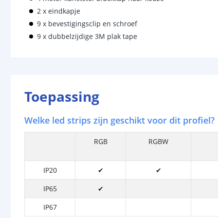
2 x eindkapje
9 x bevestigingsclip en schroef
9 x dubbelzijdige 3M plak tape
Toepassing
Welke led strips zijn geschikt voor dit profiel?
RGB
RGBW
IP20
✔
✔
IP65
✔
IP67