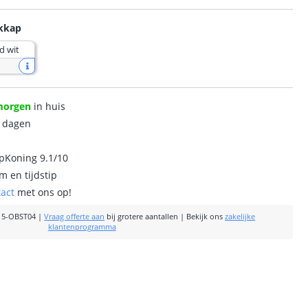
ekkap
d wit
morgen
in huis
0 dagen
ipKoning 9.1/10
m en tijdstip
tact
met ons op!
15-OBST04
|
Vraag offerte aan
bij grotere aantallen
|
Bekijk ons
zakelijke
klantenprogramma