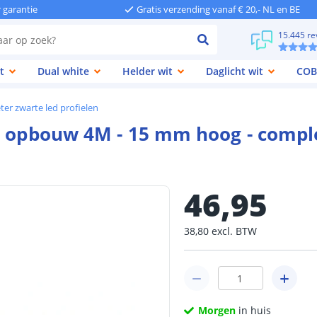
r garantie
Gratis verzending vanaf € 20,- NL en BE
15.445 re
t
Dual white
Helder wit
Daglicht wit
COB
ter zwarte led profielen
rt opbouw 4M - 15 mm hoog - comp
46
,
95
38
,
80
excl.
BTW
Morgen
in huis