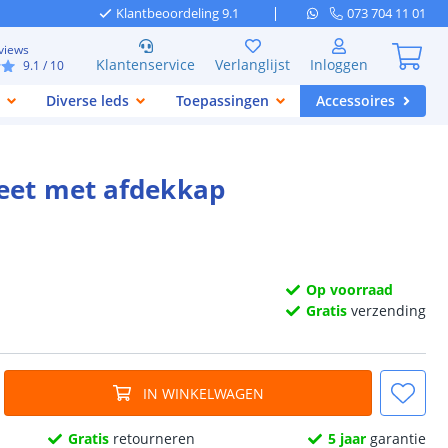
Klantbeoordeling 9.1
073 704 11 01
views
Klantenservice
Verlanglijst
Inloggen
9.1
/ 10
Diverse leds
Toepassingen
Accessoires
leet met afdekkap
Op voorraad
Gratis
verzending
IN WINKELWAGEN
Gratis
retourneren
5 jaar
garantie