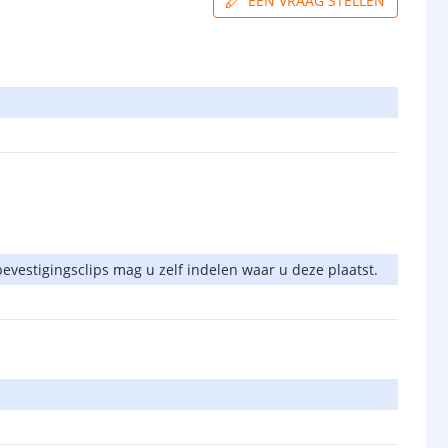
EEN VRAAG STELLEN
 bevestigingsclips mag u zelf indelen waar u deze plaatst.