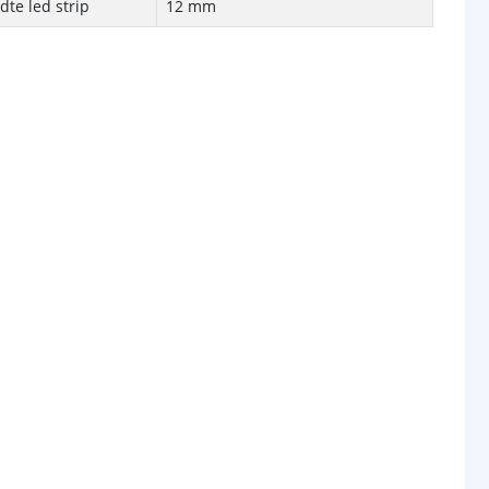
te led strip
12 mm