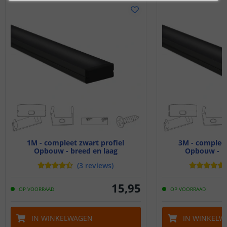
1M - compleet zwart profiel
3M - compleet
Opbouw - breed en laag
Opbouw - br
(
3
reviews
)
15
,
95
OP VOORRAAD
OP VOORRAAD
IN WINKELWAGEN
IN WINKELW