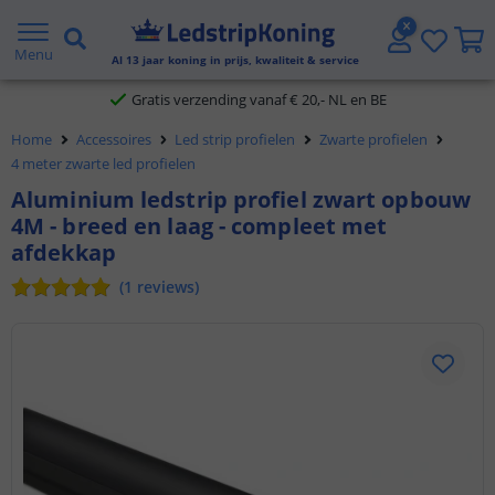
5 jaar garantie
Menu
Al
13
jaar koning in prijs, kwaliteit & service
Gratis verzending vanaf € 20,- NL en BE
Home
Accessoires
Led strip profielen
Zwarte profielen
Klantbeoordeling 9.1
4 meter zwarte led profielen
Aluminium ledstrip profiel zwart opbouw
Voor 23:45 uur besteld,
morgen in huis
4M - breed en laag - compleet met
afdekkap
(
1
reviews
)