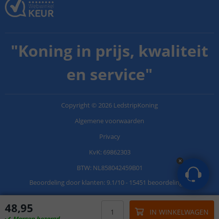
"
Koning in prijs, kwaliteit
en service
"
Copyright
©
2026
LedstripKoning
Algemene voorwaarden
Privacy
KvK: 69862303
BTW: NL858042459B01
Beoordeling door klanten:
9.1
/
10
-
15451 beoordelingen
48
,
95
IN WINKELWAGEN
Morgen bezorgd