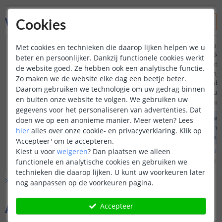
Vraag & antwoord
Cookies
Laat de zwarte afdekkap ook licht door, of
Hallo, wat is de kleur van
Met cookies en technieken die daarop lijken helpen we u
is deze alleen bedoeld om het licht juist te
transparante afdekka
beter en persoonlijker. Dankzij functionele cookies werkt
blokkeren? Indien het licht doorlaat: wat
witte kleur of oogt d
de website goed. Ze hebben ook een analytische functie.
doet dat met de helderheid (brightness)
En is de lichtopbrengs
Zo maken we de website elke dag een beetje beter.
van de LEDs?
afdekking veel minder?
Daarom gebruiken we technologie om uw gedrag binnen
ook buiten te gebrui
Door
Paul
op
woensdag 12 januari 2022
en buiten onze website te volgen. We gebruiken uw
Door
Johan
op
woensdag 3
De zwarte afdekkap geeft een
gegevens voor het personaliseren van advertenties. Dat
lichtverlies vasn +/- 20%. Uiteraard zal
De kleur van de zwa
doen we op een anonieme manier.
Meer weten?
Lees
het licht wel doorlatend zijn met deze
zwart en de kleur va
hier
alles over onze cookie- en privacyverklaring. Klik op
afdekkap.
frosted wit afdekkap
'Accepteer' om te accepteren.
Bekijk
hele
antwoord
Bekijk
hele
antwoo
Kiest u voor
weigeren
?
Dan plaatsen we alleen
Door
Danielle
op
donderdag 13 januari 2022
Door
Bart
op
donderdag 4
functionele en analytische cookies en gebruiken we
technieken die daarop lijken. U kunt uw voorkeuren later
Bekijk alle
Vraag & antwoord
nog aanpassen op de voorkeuren pagina.
Accepteer
Aanvullende producten