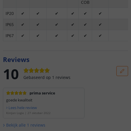
COB
IP20
✔
✔
✔
✔
✔
✔
IP65
✔
✔
✔
✔
✔
✔
IP67
✔
✔
✔
✔
✔
✔
Reviews
10
Gebaseerd op
1
reviews
prima service
goede kwaliteit
Lees hele review
KimJan Logie
|
27 oktober 2022
Bekijk alle
1
reviews