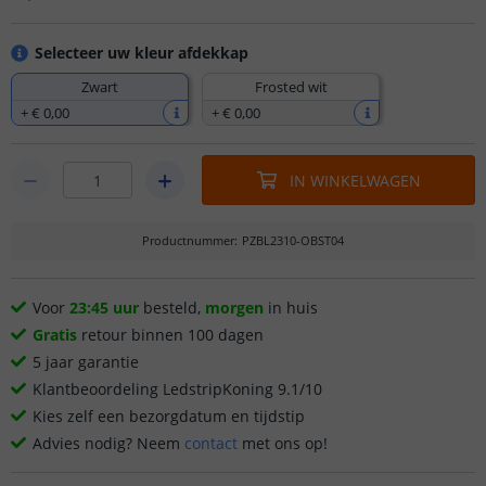
Selecteer uw kleur afdekkap
Zwart
Frosted wit
+
€ 0
,
00
+
€ 0
,
00
IN WINKELWAGEN
Productnummer
:
PZBL2310-OBST04
Voor
23:45 uur
besteld,
morgen
in huis
Gratis
retour binnen 100 dagen
5 jaar garantie
Klantbeoordeling LedstripKoning 9.1/10
Kies zelf een bezorgdatum en tijdstip
Advies nodig? Neem
contact
met ons op!