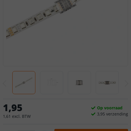
1
,
95
Op voorraad
3,
95
verzending
1
,
61
excl.
BTW