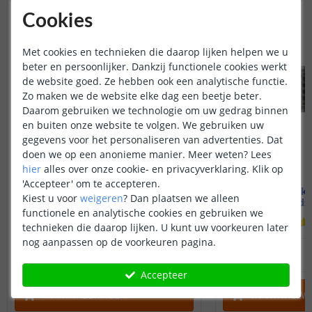
Cookies
Met cookies en technieken die daarop lijken helpen we u
beter en persoonlijker. Dankzij functionele cookies werkt
de website goed. Ze hebben ook een analytische functie.
Zo maken we de website elke dag een beetje beter.
Daarom gebruiken we technologie om uw gedrag binnen
en buiten onze website te volgen. We gebruiken uw
gegevens voor het personaliseren van advertenties. Dat
doen we op een anonieme manier.
Meer weten?
Lees
hier
alles over onze cookie- en privacyverklaring. Klik op
'Accepteer' om te accepteren.
Koppelstuk COB ledstrip
Koppelstuk t
Kiest u voor
weigeren
?
Dan plaatsen we alleen
Tussen twee strips - 8mm
RGBW ledst
functionele en analytische cookies en gebruiken we
(
5
reviews
)
technieken die daarop lijken. U kunt uw voorkeuren later
nog aanpassen op de voorkeuren pagina.
1
,
95
OP VOORRAAD
OP VOORRAAD
Accepteer
IN WINKELWAGEN
IN WINKELW