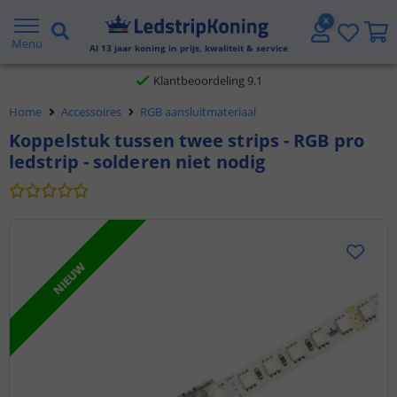
Gratis verzending vanaf € 20,- NL en BE
Menu
Al
13
jaar koning in prijs, kwaliteit & service
Klantbeoordeling 9.1
Home
Accessoires
RGB aansluitmateriaal
Voor 23:45 uur besteld,
morgen in huis
Koppelstuk tussen twee strips - RGB pro
ledstrip - solderen niet nodig
NIEUW