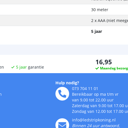
30 meter
2 x AAA (niet meeg
5 jaar
16
,
95
en
5
jaar
garantie
Maandag bezor
Hulp nodig?
073 704 11 01
n
Bereikbaar op ma t/m vr
van 9.00 tot 22.00 uur
Zaterdag van 9.00 tot 17.00 
Zondag van 12.00 tot 17.00 u
info@ledstripkoning.nl
Binnen 24 uur antwoord,