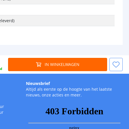
eleverd)
IN WINKELWAGEN
gd
Nieuwsbrief
Altijd als eerste op de hoogte van het laatste
nieuws, onze acties en meer.
uur
ur