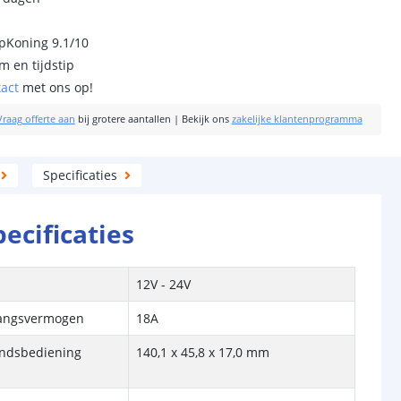
ipKoning 9.1/10
m en tijdstip
tact
met ons op!
Vraag offerte aan
bij grotere aantallen
|
Bekijk ons
zakelijke klantenprogramma
Specificaties
pecificaties
12V - 24V
gangsvermogen
18A
andsbediening
140,1 x 45,8 x 17,0 mm