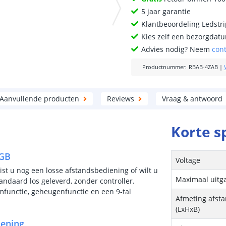
5 jaar garantie
Klantbeoordeling Ledstr
Kies zelf een bezorgdatu
Advies nodig? Neem
con
Productnummer
:
RBAB-4ZAB
|
Aanvullende producten
Reviews
Vraag & antwoord
Korte s
RGB
Voltage
st u nog een losse afstandsbediening of wilt u
Maximaal uit
ndaard los geleverd, zonder controller.
imfunctie, geheugenfunctie en een 9-tal
Afmeting afst
(LxHxB)
iening