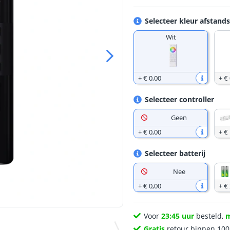
Selecteer kleur afstand
Wit
+
€ 0
,
00
+
€ 
Selecteer controller
Geen
+
€ 0
,
00
+
€
Selecteer batterij
Nee
+
€ 0
,
00
+
€ 
Voor
23:45 uur
besteld,
Gratis
retour binnen 10