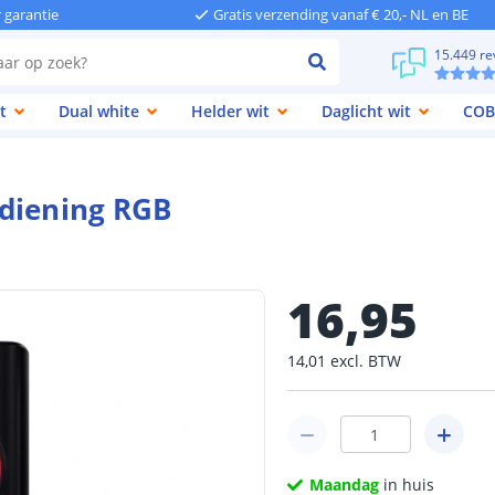
r garantie
Gratis verzending vanaf € 20,- NL en BE
15.449 re
t
Dual white
Helder wit
Daglicht wit
COB
ediening RGB
16
,
95
14
,
01
excl.
BTW
Maandag
in huis