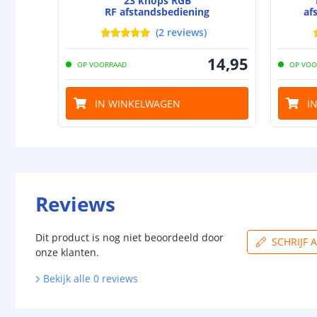
23 knops RGB
RF afstandsbediening
af
(
2
reviews
)
14
,
95
OP VOORRAAD
OP VOO
IN WINKELWAGEN
I
Reviews
Dit product is nog niet beoordeeld door
SCHRIJF 
onze klanten.
Bekijk alle
0
reviews