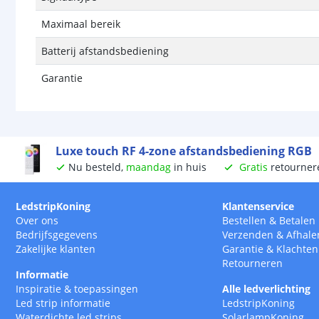
Maximaal bereik
Batterij afstandsbediening
Garantie
Luxe touch RF 4-zone afstandsbediening RGB
Nu besteld,
maandag
in huis
Gratis
retourner
LedstripKoning
Klantenservice
Over ons
Bestellen
&
Betalen
Bedrijfsgegevens
Verzenden
&
Afhale
Zakelijke klanten
Garantie
&
Klachten
Retourneren
Informatie
Inspiratie & toepassingen
Alle ledverlichting
Led strip informatie
LedstripKoning
Waterdichte led strips
SolarlampKoning