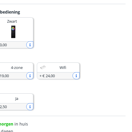
sbediening
Zwart
0
,
00
4-zone
Wifi
 19
,
00
+
€ 24
,
00
Ja
2
,
50
morgen
in huis
0 dagen