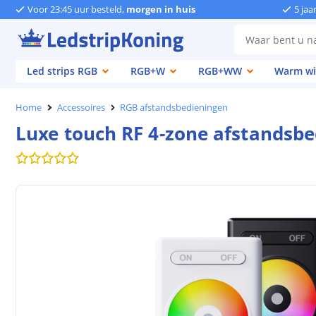
Voor 23:45 uur besteld,
morgen in huis
5 jaa
Led strips RGB
RGB+W
RGB+WW
Warm wi
Home
Accessoires
RGB afstandsbedieningen
Luxe touch RF 4-zone afstandsb