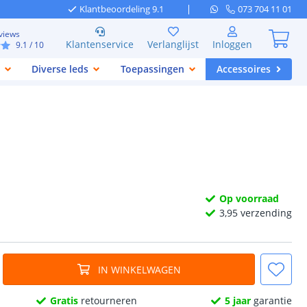
Klantbeoordeling 9.1
073 704 11 01
views
Klantenservice
Verlanglijst
Inloggen
9.1
/ 10
Diverse leds
Toepassingen
Accessoires
Op voorraad
3,
95
verzending
IN WINKELWAGEN
Gratis
retourneren
5 jaar
garantie