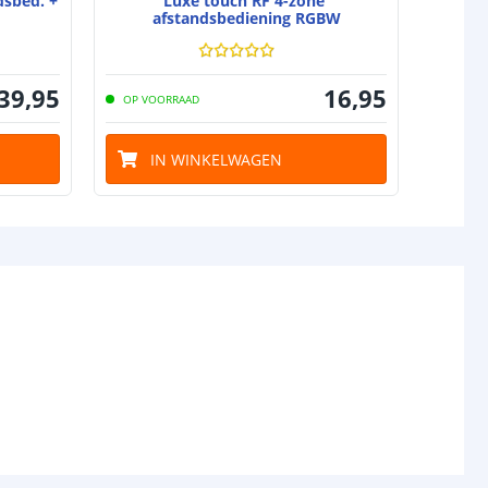
dsbed. +
Luxe touch RF 4-zone
afstandsbediening RGBW
39
,
95
16
,
95
OP VOORRAAD
IN WINKELWAGEN