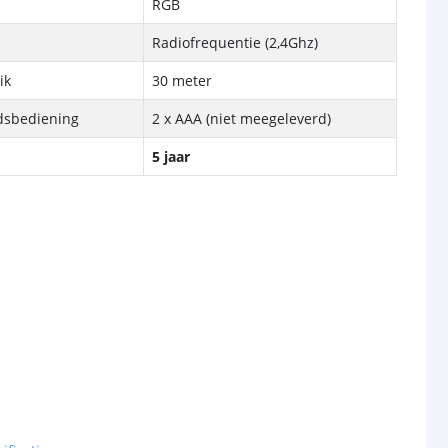
RGB
Radiofrequentie (2,4Ghz)
ik
30 meter
ndsbediening
2 x AAA (niet meegeleverd)
5 jaar