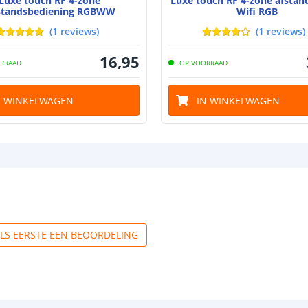
Luxe touch RF 4-zone
Luxe touch RF 4-zone afstan
standsbediening RGBWW
Wifi RGB
(
1
reviews
)
(
1
reviews
)
16
,
95
RRAAD
OP VOORRAAD
N WINKELWAGEN
IN WINKELWAGEN
ALS EERSTE EEN BEOORDELING