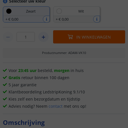
Selecteer uw kleur
Zwart
Wit
+
€ 0
,
00
+
€ 0
,
00
IN WINKELWAGEN
Productnummer
:
ADAM-VK10
Voor
23:45 uur
besteld,
morgen
in huis
Gratis
retour binnen 100 dagen
5 jaar garantie
Klantbeoordeling LedstripKoning 9.1/10
Kies zelf een bezorgdatum en tijdstip
Advies nodig? Neem
contact
met ons op!
Omschrijving