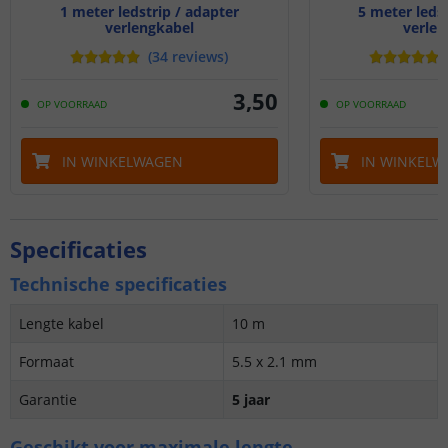
1 meter ledstrip / adapter
5 meter ledst
verlengkabel
verlen
(
34
reviews
)
3
,
50
OP VOORRAAD
OP VOORRAAD
IN WINKELWAGEN
IN WINKELW
Specificaties
Technische specificaties
Lengte kabel
10 m
Formaat
5.5 x 2.1 mm
Garantie
5 jaar
Geschikt voor maximale lengte