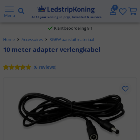
Gratis verzending vanaf € 20,- NL en BE
Menu
Al
13
jaar koning in prijs, kwaliteit & service
Klantbeoordeling 9.1
Home
Accessoires
RGBW aansluitmateriaal
Voor 23:45 uur besteld,
morgen in huis
10 meter adapter verlengkabel
(
6
reviews
)