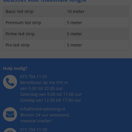
Basic led strip
10 meter
Premium led strip
5 meter
Prime led strip
5 meter
Pro led strip
5 meter
Hulp nodig?
073 704 11 01
Bereikbaar op ma t/m vr
van 9.00 tot 22.00 uur
Zaterdag van 9.00 tot 17.00 uur
Zondag van 12.00 tot 17.00 uur
info@ledstripkoning.nl
Binnen 24 uur antwoord,
meestal sneller!
073 704 11 00