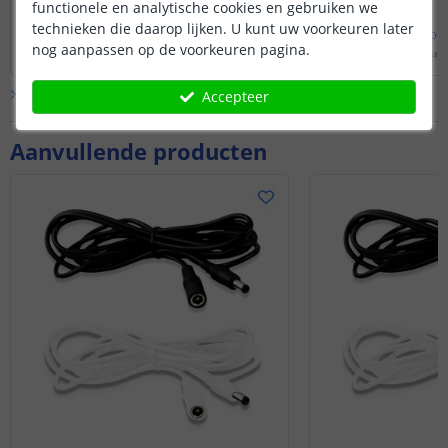
functionele en analytische cookies en gebruiken we
technieken die daarop lijken. U kunt uw voorkeuren later
Bekijk
hele
antwoord
Bekijk
hele
antwoo
nog aanpassen op de voorkeuren pagina.
Door
Levi
op
dinsdag 11 februari 2025
Door
Louise
op
woensdag 
Bekijk alle
Vraag & antwoord
Accepteer
Aanvullende producten