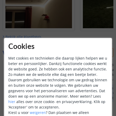
Bekijk alle
klantfoto’s
Cookies
Vraag & antwoord
Met cookies en technieken die daarop lijken helpen we u
beter en persoonlijker. Dankzij functionele cookies werkt
Past deze kabel op de Hue lightstrip solo
Werkt deze verlengkab
de website goed. Ze hebben ook een analytische functie.
adapter? (S020AYV2400083)
hue strip? Dat nog al
Zo maken we de website elke dag een beetje beter.
mogelijkheden werke
Door
Dominique
op
dinsdag 11 februari 2025
Daarom gebruiken we technologie om uw gedrag binnen
Door
Maurits
op
woensdag
Helaas kunnen we niet garanderen dat
en buiten onze website te volgen. We gebruiken uw
onze aansluitmaterialen compatibel zijn
Onze verlengkabels z
gegevens voor het personaliseren van advertenties. Dat
met producten buiten ons assortiment.
Hierdoor kunnen we
doen we op een anonieme manier.
Meer weten?
Lees
dat deze compatibel
hier
alles over onze cookie- en privacyverklaring. Klik op
producten die niet 
'Accepteer' om te accepteren.
komen.
Kiest u voor
weigeren
?
Dan plaatsen we alleen