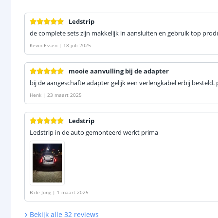
Ledstrip
de complete sets zijn makkelijk in aansluiten en gebruik top prod
Kevin Essen
|
18 juli 2025
mooie aanvulling bij de adapter
bij de aangeschafte adapter gelijk een verlengkabel erbij besteld.
Henk
|
23 maart 2025
Ledstrip
Ledstrip in de auto gemonteerd werkt prima
B de Jong
|
1 maart 2025
Bekijk alle
32
reviews