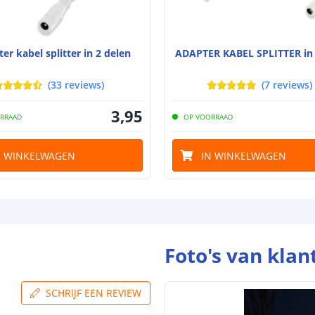
er kabel splitter in 2 delen
ADAPTER KABEL SPLITTER in 
(
33
reviews
)
(
7
reviews
)
3
,
95
RRAAD
OP VOORRAAD
N WINKELWAGEN
IN WINKELWAGEN
Foto's van klan
SCHRIJF EEN REVIEW