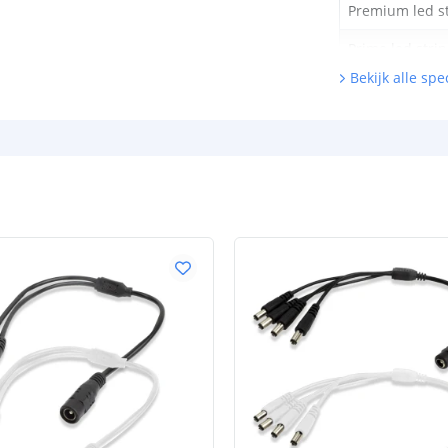
Premium led st
Prime led strip
Bekijk alle spec
Pro led strip