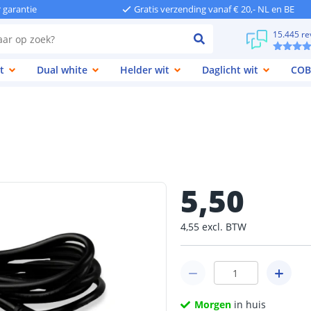
r garantie
Gratis verzending vanaf € 20,- NL en BE
15.445 re
t
Dual white
Helder wit
Daglicht wit
COB
5
,
50
4
,
55
excl.
BTW
Morgen
in huis