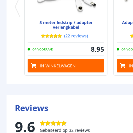
5 meter ledstrip / adapter
Adapt
verlengkabel
(
22
reviews
)
8
,
95
OP VOORRAAD
OP VOO
IN WINKELWAGEN
I
Reviews
9.6
Gebaseerd op
32
reviews