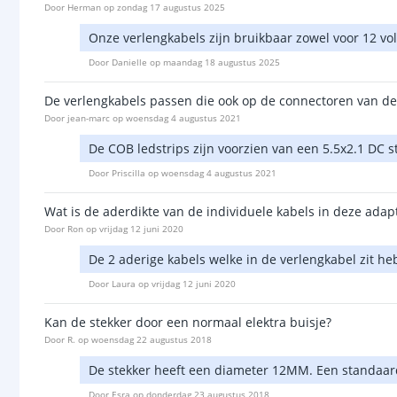
Door
Herman
op
zondag 17 augustus 2025
Onze verlengkabels zijn bruikbaar zowel voor 12 volt
Door
Danielle
op
maandag 18 augustus 2025
De verlengkabels passen die ook op de connectoren van de
Door
jean-marc
op
woensdag 4 augustus 2021
De COB ledstrips zijn voorzien van een 5.5x2.1 DC
Door
Priscilla
op
woensdag 4 augustus 2021
Wat is de aderdikte van de individuele kabels in deze ad
Door
Ron
op
vrijdag 12 juni 2020
De 2 aderige kabels welke in de verlengkabel zit h
Door
Laura
op
vrijdag 12 juni 2020
Kan de stekker door een normaal elektra buisje?
Door
R.
op
woensdag 22 augustus 2018
De stekker heeft een diameter 12MM. Een standaard
Door
Esra
op
donderdag 23 augustus 2018