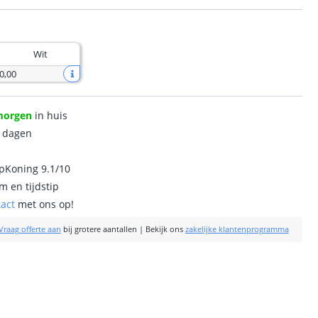
Wit
0
,
00
morgen
in huis
0 dagen
ipKoning 9.1/10
m en tijdstip
tact
met ons op!
Vraag offerte aan
bij grotere aantallen
|
Bekijk ons
zakelijke klantenprogramma