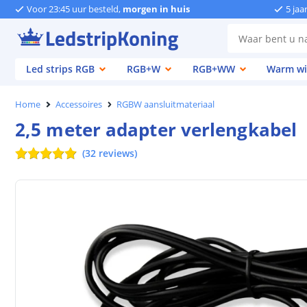
Voor 23:45 uur besteld,
morgen in huis
5 jaa
Led strips RGB
RGB+W
RGB+WW
Warm wi
Home
Accessoires
RGBW aansluitmateriaal
2,5 meter adapter verlengkabel
(
32
reviews
)