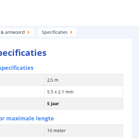
 & antwoord
Specificaties
pecificaties
pecificaties
2,5 m
5.5 x 2.1 mm
5 jaar
or maximale lengte
10 meter