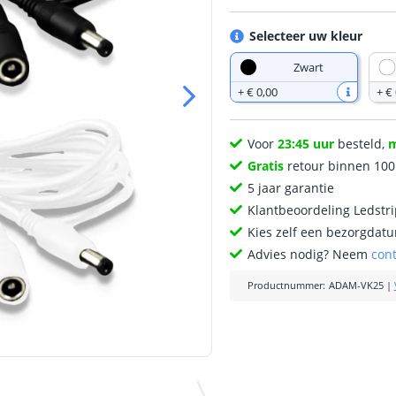
Selecteer uw kleur
Zwart
+
€ 0
,
00
+
€ 
Voor
23:45 uur
besteld,
Gratis
retour binnen 10
5 jaar garantie
Klantbeoordeling Ledstr
Kies zelf een bezorgdatu
Advies nodig? Neem
con
Productnummer
:
ADAM-VK25
|