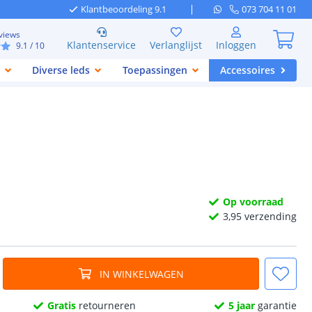
Klantbeoordeling 9.1
073 704 11 01
views
Klantenservice
Verlanglijst
Inloggen
9.1
/ 10
Diverse leds
Toepassingen
Accessoires
Op voorraad
3,
95
verzending
IN WINKELWAGEN
Gratis
retourneren
5 jaar
garantie