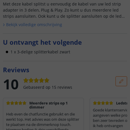
Met deze kabel splitst u eenvoudig de kabel van uw led strip
adapter in 3 delen, Plug & Play. Zo kunt u dus meerdere led
strips aansluiten. Ook kunt u de splitter aansluiten op de led
stri...
Bekijk volledige omschrijving
U ontvangt het volgende
1 x 3-delige splitterkabel zwart
Reviews
10
Gebaseerd op
15
reviews
Meerdere strips op 1
Ledstri
dimmer
Goede klantenservice 
Heb even de chatfunctie gebruikt en die
aangeven welke produ
werkt top. Het advies was om deze splitter
ben zeer tevreden ove
te plaatsen na de dimmerknop touch.
ik heb ontvangen
Hiermee bedien ik drie verschillende