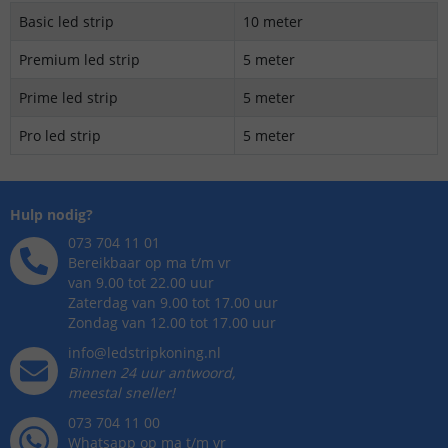
Basic led strip
10 meter
Premium led strip
5 meter
Prime led strip
5 meter
Pro led strip
5 meter
Hulp nodig?
073 704 11 01
Bereikbaar op ma t/m vr
van 9.00 tot 22.00 uur
Zaterdag van 9.00 tot 17.00 uur
Zondag van 12.00 tot 17.00 uur
info@ledstripkoning.nl
Binnen 24 uur antwoord,
meestal sneller!
073 704 11 00
Whatsapp op ma t/m vr