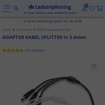
5 jaar garantie
Menu
Al
13
jaar koning in prijs, kwaliteit & service
Gratis verzending vanaf € 20,- NL en BE
Home
Accessoires
RGBW aansluitmateriaal
Klantbeoordeling 9.1
ADAPTER KABEL SPLITTER in 3 delen
Voor 23:45 uur besteld,
morgen in huis
(
15
reviews
)