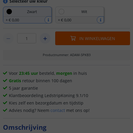
Selecteer uw kleur
Zwart
Wit
+
€ 0
,
00
+
€ 0
,
00
IN WINKELWAGEN
Productnummer
:
ADAM-SPKB3
Voor
23:45 uur
besteld,
morgen
in huis
Gratis
retour binnen 100 dagen
5 jaar garantie
Klantbeoordeling LedstripKoning 9.1/10
Kies zelf een bezorgdatum en tijdstip
Advies nodig? Neem
contact
met ons op!
Omschrijving