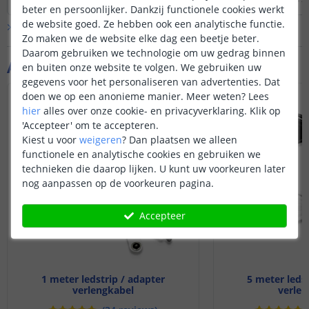
ontvangen en welke 
vermogen te leveren voor de totale
beter en persoonlijker. Dankzij functionele cookies werkt
lengte. (Het verbruik van de strips staat
de website goed. Ze hebben ook een analytische functie.
Bekijk alle
Vraag & antwoord
bij de specificaties op de productpagina
Zo maken we de website elke dag een beetje beter.
aangegeven).
Daarom gebruiken we technologie om uw gedrag binnen
Aanvullende producten
en buiten onze website te volgen. We gebruiken uw
Indien u gebruik maakt van een
gegevens voor het personaliseren van advertenties. Dat
dimmer dient het maximale
doen we op een anonieme manier.
Meer weten?
Lees
uitgangsvermogen van de dimmer het
hier
alles over onze cookie- en privacyverklaring. Klik op
verbruik niet te overschrijden.
'Accepteer' om te accepteren.
Kiest u voor
weigeren
?
Dan plaatsen we alleen
functionele en analytische cookies en gebruiken we
technieken die daarop lijken. U kunt uw voorkeuren later
nog aanpassen op de voorkeuren pagina.
Accepteer
1 meter ledstrip / adapter
5 meter ledst
verlengkabel
verlen