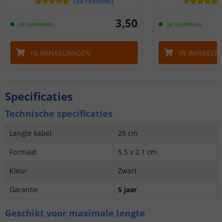
(
34
reviews
)
3
,
50
OP VOORRAAD
OP VOORRAAD
IN WINKELWAGEN
IN WINKELW
Specificaties
Technische specificaties
Lengte kabel
29 cm
Formaat
5.5 x 2.1 cm
Kleur
Zwart
Garantie
5 jaar
Geschikt voor maximale lengte