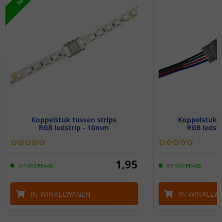
Koppelstuk tussen strips
Koppelstuk k
RGB ledstrip - 10mm
RGB ledst
1
,
95
OP VOORRAAD
OP VOORRAAD
IN WINKELWAGEN
IN WINKELW