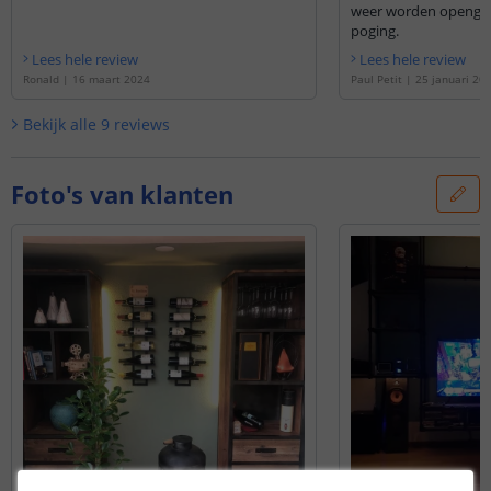
weer worden opengez
poging.
Lees hele review
Lees hele review
Ronald
|
16 maart 2024
Paul Petit
|
25 januari 20
Bekijk alle
9
reviews
Foto's van klanten