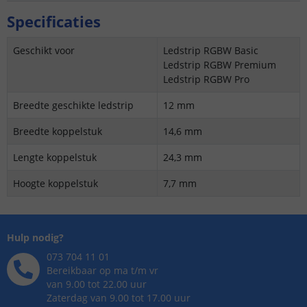
Specificaties
Geschikt voor
Ledstrip RGBW Basic
Ledstrip RGBW Premium
Ledstrip RGBW Pro
Breedte geschikte ledstrip
12 mm
Breedte koppelstuk
14,6 mm
Lengte koppelstuk
24,3 mm
Hoogte koppelstuk
7,7 mm
Hulp nodig?
073 704 11 01
Bereikbaar op ma t/m vr
van 9.00 tot 22.00 uur
Zaterdag van 9.00 tot 17.00 uur