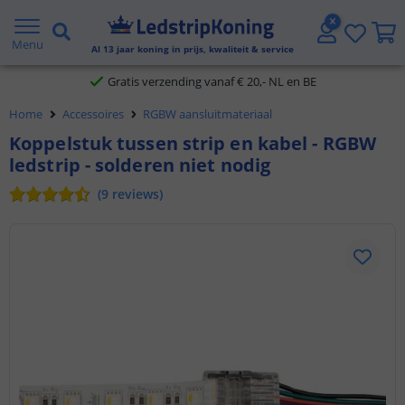
5 jaar garantie
Menu
Al
13
jaar koning in prijs, kwaliteit & service
Gratis verzending vanaf € 20,- NL en BE
Home
Accessoires
RGBW aansluitmateriaal
Klantbeoordeling 9.1
Koppelstuk tussen strip en kabel - RGBW
ledstrip - solderen niet nodig
Voor 23:45 uur besteld,
morgen in huis
(
9
reviews
)