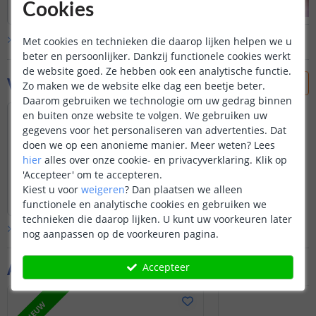
Cookies
Bekijk alle
klantfoto’s
Met cookies en technieken die daarop lijken helpen we u
beter en persoonlijker. Dankzij functionele cookies werkt
de website goed. Ze hebben ook een analytische functie.
Vraag & antwoord
Zo maken we de website elke dag een beetje beter.
Daarom gebruiken we technologie om uw gedrag binnen
en buiten onze website te volgen. We gebruiken uw
is ook geschikt voor leds RGBW prime??
gegevens voor het personaliseren van advertenties. Dat
Door
Steven
op
zaterdag 1 maart 2025
doen we op een anonieme manier.
Meer weten?
Lees
Dit product is helaas niet compatibel
hier
alles over onze cookie- en privacyverklaring. Klik op
met onze RGBW Prime strips.
'Accepteer' om te accepteren.
Bekijk
hele
antwoord
Kiest u voor
weigeren
?
Dan plaatsen we alleen
Door
Levi
op
zondag 2 maart 2025
functionele en analytische cookies en gebruiken we
technieken die daarop lijken. U kunt uw voorkeuren later
Bekijk alle
Vraag & antwoord
nog aanpassen op de voorkeuren pagina.
Aanvullende producten
Accepteer
NIEUW