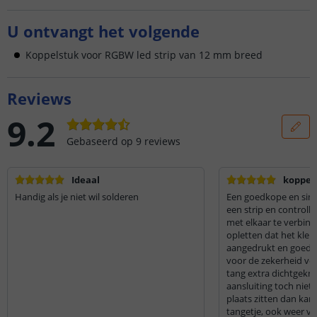
U ontvangt het volgende
Koppelstuk voor RGBW led strip van 12 mm breed
Reviews
9.2
Gebaseerd op
9
reviews
Ideaal
koppel
Handig als je niet wil solderen
Een goedkope en si
een strip en controll
met elkaar te verbin
opletten dat het klepj
aangedrukt en goed is
voor de zekerheid vo
tang extra dichtgekn
aansluiting toch niet
plaats zitten dan kan
tangetje, ook weer voo