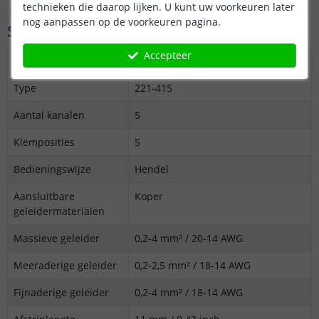
technieken die daarop lijken. U kunt uw voorkeuren later
nog aanpassen op de voorkeuren pagina.
Specificaties
Accepteer
Merk
WAGO
Type
221-415
Aantal kanalen
5
Klemposities
5
Bedieningswijze
Hendel
Aansluitbare
Koper
geleidermaterialen
Massieve geleider
0,2-4 mm² / 20-14 AWG
Meeraderige geleider
0,2-2,5 mm² / 18-14 AWG
Fijnaderige geleider
0,2-4 mm² / 18-14 AWG