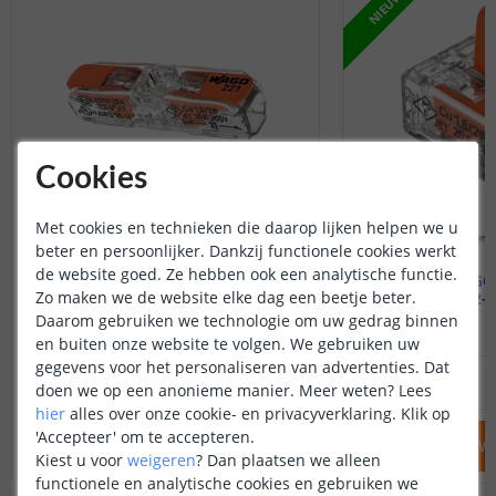
NIEUW
Cookies
Met cookies en technieken die daarop lijken helpen we u
beter en persoonlijker. Dankzij functionele cookies werkt
de website goed. Ze hebben ook een analytische functie.
12x WAGO connector
16x WAGO 
Zo maken we de website elke dag een beetje beter.
1-weg
2-
Daarom gebruiken we technologie om uw gedrag binnen
en buiten onze website te volgen. We gebruiken uw
gegevens voor het personaliseren van advertenties. Dat
8
,
49
OP VOORRAAD
OP VOORRAAD
doen we op een anonieme manier.
Meer weten?
Lees
hier
alles over onze cookie- en privacyverklaring. Klik op
'Accepteer' om te accepteren.
IN WINKELWAGEN
IN WINKELW
Kiest u voor
weigeren
?
Dan plaatsen we alleen
functionele en analytische cookies en gebruiken we