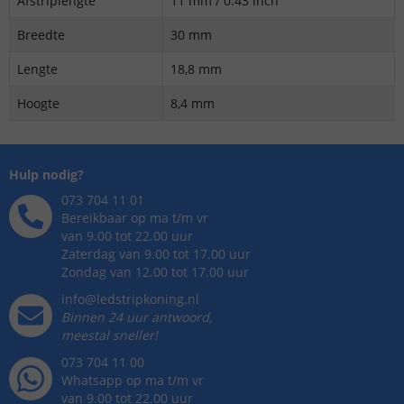
Afstriplengte
11 mm / 0.43 inch
Breedte
30 mm
Lengte
18,8 mm
Hoogte
8,4 mm
Hulp nodig?
073 704 11 01
Bereikbaar op ma t/m vr
van 9.00 tot 22.00 uur
Zaterdag van 9.00 tot 17.00 uur
Zondag van 12.00 tot 17.00 uur
info@ledstripkoning.nl
Binnen 24 uur antwoord,
meestal sneller!
073 704 11 00
Whatsapp op ma t/m vr
van 9.00 tot 22.00 uur