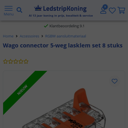
Gratis verzending vanaf € 20,- NL en BE
Menu
Al
13
jaar koning in prijs, kwaliteit & service
Klantbeoordeling 9.1
Home
Accessoires
RGBW aansluitmateriaal
Voor 23:45 uur besteld,
morgen in huis
Wago connector 5-weg lasklem set 8 stuks
NIEUW