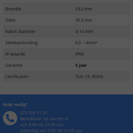
Breedte
93,3 mm
Dikte
35,3 mm
Kabel diameter
4-14 mm
Steekverbinding
0,5 ~ 4mm²
IP-waarde
IP68
Garantie
5 jaar
Certificaten
TUV, CE, ROHS
Hulp nodig?
073 704 11 01
Bereikbaar op ma t/m vr
van 9.00 tot 22.00 uur
Zaterdag van 9.00 tot 17.00 uur