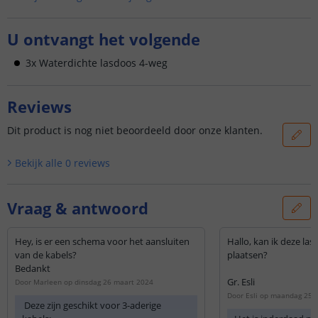
U ontvangt het volgende
3x Waterdichte lasdoos 4-weg
Reviews
Dit product is nog niet beoordeeld door onze klanten.
Bekijk alle
0
reviews
Vraag & antwoord
Hey, is er een schema voor het aansluiten
Hallo, kan ik deze la
van de kabels?
plaatsen?
Bedankt
Gr. Esli
Door
Marleen
op
dinsdag 26 maart 2024
Door
Esli
op
maandag 25 a
Deze zijn geschikt voor 3-aderige