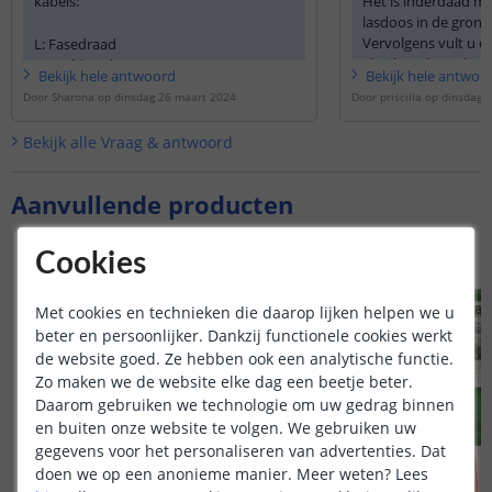
kabels:
Het is inderdaad mo
lasdoos in de grond 
Vervolgens vult u 
L: Fasedraad
vloeibare kunsthars.
N: Nuldraad
Bekijk
hele
antwoord
Bekijk
hele
antwoo
uitgehard, heeft u e
E: Aardedraad
Door
Sharona
op
dinsdag 26 maart 2024
Door
priscilla
op
dinsdag 2
gemaakt. Deze kabe
onder de grond aan
Bekijk alle
Vraag & antwoord
minimaal 60 cm die
veiligheid.
Aanvullende producten
Cookies
Met cookies en technieken die daarop lijken helpen we u
beter en persoonlijker. Dankzij functionele cookies werkt
de website goed. Ze hebben ook een analytische functie.
Zo maken we de website elke dag een beetje beter.
Daarom gebruiken we technologie om uw gedrag binnen
en buiten onze website te volgen. We gebruiken uw
gegevens voor het personaliseren van advertenties. Dat
doen we op een anonieme manier.
Meer weten?
Lees