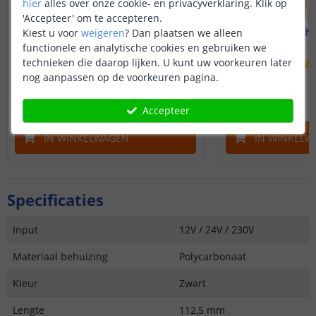
hier
alles over onze cookie- en privacyverklaring. Klik op
'Accepteer' om te accepteren.
Waterdichte behuizing
Waterdicht
Kiest u voor
weigeren
?
Dan plaatsen we alleen
Dribox - voor buiten
Dribox - v
functionele en analytische cookies en gebruiken we
technieken die daarop lijken. U kunt uw voorkeuren later
(
21
reviews
)
nog aanpassen op de voorkeuren pagina.
25
,
95
OP VOORRAAD
OP VOORRAAD
Accepteer
IN WINKELWAGEN
IN WINKELW
Specificaties
Input
12V / 24V / 230V
Materiaal behuizing
Polycarbonaat
Kleur
Zwart
Lengte
112,5 mm