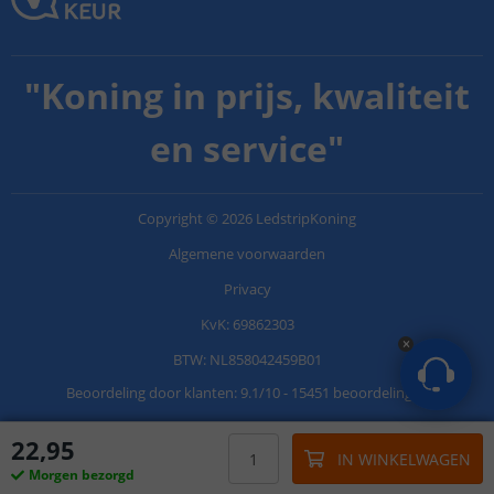
"
Koning in prijs, kwaliteit
en service
"
Copyright
©
2026
LedstripKoning
Algemene voorwaarden
Privacy
KvK: 69862303
BTW: NL858042459B01
Beoordeling door klanten:
9.1
/
10
-
15451 beoordelingen
22
,
95
IN WINKELWAGEN
Morgen bezorgd