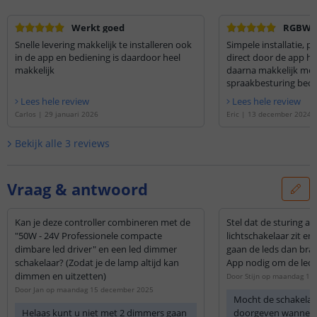
Werkt goed
RGBW wi
Snelle levering makkelijk te installeren ook
Simpele installatie, p
in de app en bediening is daardoor heel
direct door de app he
makkelijk
daarna makkelijk met
spraakbesturing bedi
Lees hele review
Lees hele review
Carlos
|
29 januari 2026
Eric
|
13 december 2024
Bekijk alle
3
reviews
Vraag & antwoord
Kan je deze controller combineren met de
Stel dat de sturing ac
"50W - 24V Professionele compacte
lichtschakelaar zit en
dimbare led driver" en een led dimmer
gaan de leds dan bra
schakelaar? (Zodat je de lamp altijd kan
App nodig om de leds
dimmen en uitzetten)
Door
Stijn
op
maandag 13 
Door
Jan
op
maandag 15 december 2025
Mocht de schakelaa
Helaas kunt u niet met 2 dimmers gaan
doorgeven wanneer 