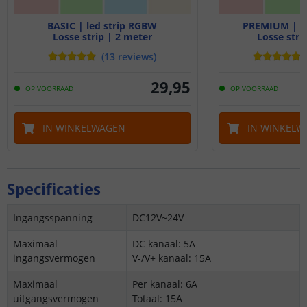
BASIC | led strip RGBW
PREMIUM | le
Losse strip | 2 meter
Losse stri
(
13
reviews
)
29
,
95
OP VOORRAAD
OP VOORRAAD
IN WINKELWAGEN
IN WINKELW
Specificaties
Ingangsspanning
DC12V~24V
Maximaal
DC kanaal: 5A
ingangsvermogen
V-/V+ kanaal: 15A
Maximaal
Per kanaal: 6A
uitgangsvermogen
Totaal: 15A