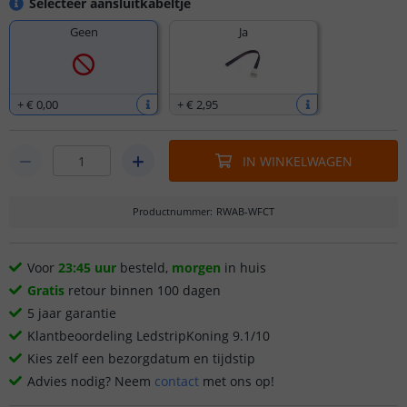
Selecteer aansluitkabeltje
Geen
Ja
+
€ 0
,
00
+
€ 2
,
95
IN WINKELWAGEN
Productnummer
:
RWAB-WFCT
Voor
23:45 uur
besteld,
morgen
in huis
Gratis
retour binnen 100 dagen
5 jaar garantie
Klantbeoordeling LedstripKoning 9.1/10
Kies zelf een bezorgdatum en tijdstip
Advies nodig? Neem
contact
met ons op!