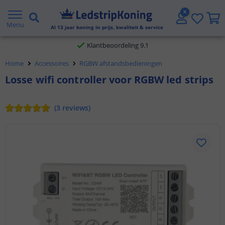
Gratis verzending vanaf € 20,- NL en BE
Menu
Al
13
jaar koning in prijs, kwaliteit & service
Klantbeoordeling 9.1
Home
Accessoires
RGBW afstandsbedieningen
Voor 23:45 uur besteld,
morgen in huis
Losse wifi controller voor RGBW led strips
(
3
reviews
)