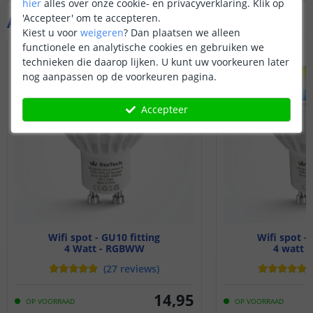
hier
alles over onze cookie- en privacyverklaring. Klik op
'Accepteer' om te accepteren.
Aanvullende producten
Kiest u voor
weigeren
?
Dan plaatsen we alleen
functionele en analytische cookies en gebruiken we
technieken die daarop lijken. U kunt uw voorkeuren later
nog aanpassen op de voorkeuren pagina.
Accepteer
Wifi spot - GU10 fitting
Wifi spot - 
4 Watt - RGBWW
4 watt 
(
27
reviews
)
14
,
95
OP VOORRAAD
OP VOORRAAD