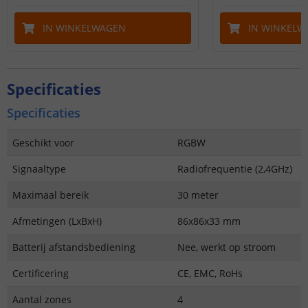
IN WINKELWAGEN
IN WINKELW
Specificaties
Specificaties
Geschikt voor
RGBW
Signaaltype
Radiofrequentie (2,4GHz)
Maximaal bereik
30 meter
Afmetingen (LxBxH)
86x86x33 mm
Batterij afstandsbediening
Nee, werkt op stroom
Certificering
CE, EMC, RoHs
Aantal zones
4