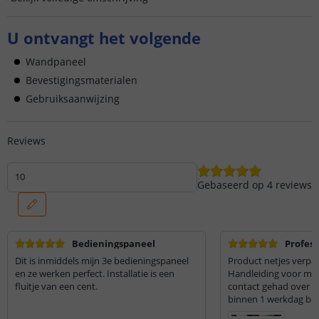
U ontvangt het volgende
Wandpaneel
Bevestigingsmaterialen
Gebruiksaanwijzing
Reviews
10
Gebaseerd op
4
reviews
Bedieningspaneel
Profess
Dit is inmiddels mijn 3e bedieningspaneel
Product netjes verpak
en ze werken perfect. Installatie is een
Handleiding voor mon
fluitje van een cent.
contact gehad over de
binnen 1 werkdag be