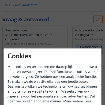
Bekijk alle
klantfoto’s
Vraag & antwoord
Goedenmorgen
is deze ook in zwarte
Kan ik meerdere lampen in 1 zone
verkrijgbaar?
koppelen?
Door
Peter
op
donderdag 2
Door
Sebastiaan
op
zondag 30 maart 2025
Dit wandpaneel is h
U kunt een onbeperkt aantal
verkrijgbaar in vers
Cookies
controllers koppelen aan 1 zone
Met cookies en technieken die daarop lijken helpen we u
beter en persoonlijker. Dankzij functionele cookies werkt
de website goed. Ze hebben ook een analytische functie.
Zo maken we de website elke dag een beetje beter.
Bekijk
hele
antwoord
Bekijk
hele
antwoo
Daarom gebruiken we technologie om uw gedrag binnen
Door
Edwin
op
zondag 30 maart 2025
Door
Levi
op
vrijdag 28 fe
en buiten onze website te volgen. We gebruiken uw
gegevens voor het personaliseren van advertenties. Dat
Bekijk alle
Vraag & antwoord
doen we op een anonieme manier.
Meer weten?
Lees