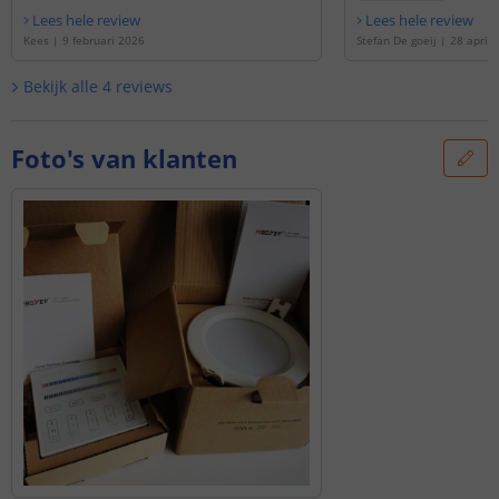
Lees hele review
Lees hele review
Kees
|
9 februari 2026
Stefan De goeij
|
28 april 
Bekijk alle
4
reviews
Foto's van klanten