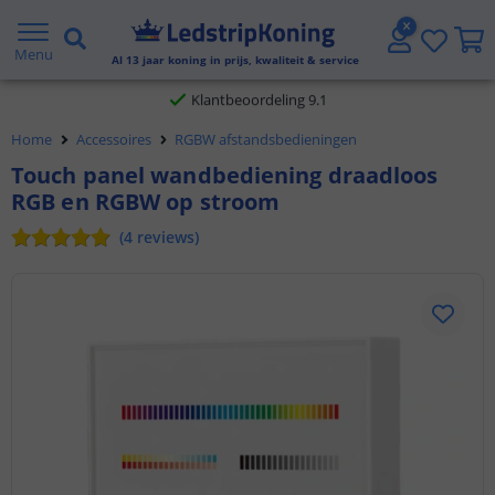
Gratis verzending vanaf € 20,- NL en BE
Menu
Al
13
jaar koning in prijs, kwaliteit & service
Klantbeoordeling 9.1
Home
Accessoires
RGBW afstandsbedieningen
Voor 23:45 uur besteld,
morgen in huis
Touch panel wandbediening draadloos
RGB en RGBW op stroom
(
4
reviews
)