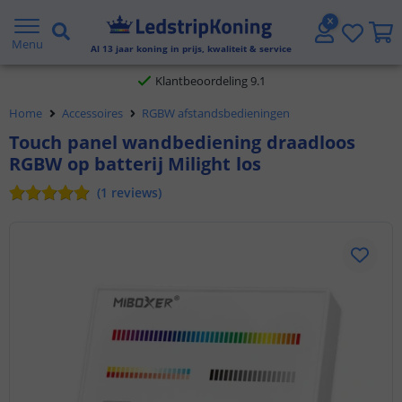
Gratis verzending vanaf € 20,- NL en BE
Menu
Al
13
jaar koning in prijs, kwaliteit & service
Klantbeoordeling 9.1
Home
Accessoires
RGBW afstandsbedieningen
Voor 23:45 uur besteld,
morgen in huis
Touch panel wandbediening draadloos
RGBW op batterij Milight los
(
1
reviews
)