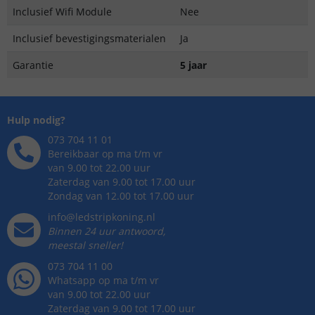
Inclusief Wifi Module
Nee
Inclusief bevestigingsmaterialen
Ja
Garantie
5 jaar
Hulp nodig?
073 704 11 01
Bereikbaar op ma t/m vr
van 9.00 tot 22.00 uur
Zaterdag van 9.00 tot 17.00 uur
Zondag van 12.00 tot 17.00 uur
info@ledstripkoning.nl
Binnen 24 uur antwoord,
meestal sneller!
073 704 11 00
Whatsapp op ma t/m vr
van 9.00 tot 22.00 uur
Zaterdag van 9.00 tot 17.00 uur