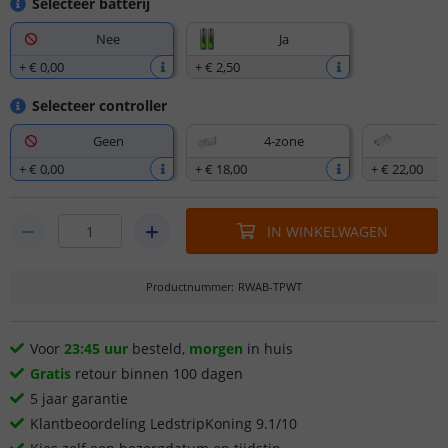
Selecteer batterij
Nee
Ja
+
€ 0
,
00
+
€ 2
,
50
Selecteer controller
Geen
4-zone
+
€ 0
,
00
+
€ 18
,
00
+
€ 22
,
00
IN WINKELWAGEN
Productnummer
:
RWAB-TPWT
Voor
23:45 uur
besteld,
morgen
in huis
Gratis
retour binnen 100 dagen
5 jaar garantie
Klantbeoordeling LedstripKoning 9.1/10