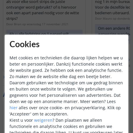
als voor elke soort strips de juiste
nog 1 in mijn burea
ontvanger word gebruikt? of is hiervoor
Voor de dezelfde leds
ook een apart paneel nodig voor de witte
bedienen uiteraard.
strips?
Door
Mauro
op
donderdag 
Door
Brian
op
woensdag 17 november 2021
Om een andere RGB 
Als u alle ledstrips op 1 paneel wilt
aanwezige wandpan
bedienen kunt u
de 8 zone wandpaneel
bedienen, heeft u en
Cookies
kiezen met de 8
zone ontvanger/cont
zone controller
(ontvanger van de
kunt dus kiezen vo
afstandsbediening). Als u kiest voor de
RGB set en als bedi
Met cookies en technieken die daarop lijken helpen we u
Bekijk
hele
antwoord
Bekijk
hele
antwoo
4 zone kunt u alleen de RGBW
'Losse controller vo
beter en persoonlijker. Dankzij functionele cookies werkt
Door
Danielle
op
donderdag 18 november 2021
Door
Lizzy
op
donderdag 16
wandpaneel met RGBW ledstrips
de website goed. Ze hebben ook een analytische functie.
bedienen en niet met witte ledstrips.
Zo maken we de website elke dag een beetje beter.
Bekijk alle
Vraag & antwoord
Daarom gebruiken we technologie om uw gedrag binnen
en buiten onze website te volgen. We gebruiken uw
Aanvullende producten
gegevens voor het personaliseren van advertenties. Dat
doen we op een anonieme manier.
Meer weten?
Lees
hier
alles over onze cookie- en privacyverklaring. Klik op
'Accepteer' om te accepteren.
Kiest u voor
weigeren
?
Dan plaatsen we alleen
functionele en analytische cookies en gebruiken we
technieken die daarop lijken. U kunt uw voorkeuren later