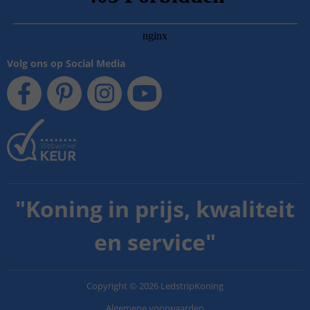
Volg ons op Social Media
"
Koning in prijs, kwaliteit
en service
"
Copyright
©
2026
LedstripKoning
Algemene voorwaarden