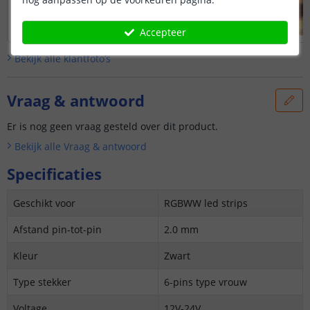
Accepteer
Bekijk alle
klantfoto’s
Vraag & antwoord
Er is nog geen vraag gesteld over dit product.
Bekijk alle
Vraag & antwoord
Specificaties
Geschikt voor
RGBWW led strips
Afstand pin-tot-pin
2.0 mm
Kleur
Zwart
Type stekker
6-pins type vrouw
Voltage
12V-24V