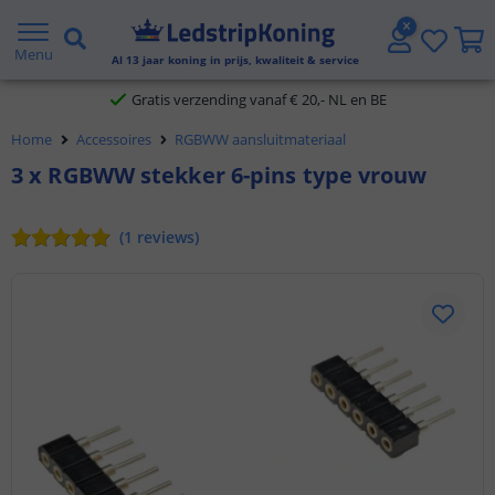
5 jaar garantie
Menu
Al
13
jaar koning in prijs, kwaliteit & service
Gratis verzending vanaf € 20,- NL en BE
Home
Accessoires
RGBWW aansluitmateriaal
Klantbeoordeling 9.1
3 x RGBWW stekker 6-pins type vrouw
Voor 23:45 uur besteld,
morgen in huis
(
1
reviews
)