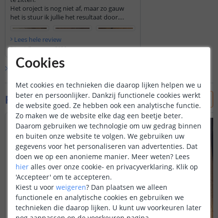
Het oroject is nog niet af, maar zo gauw
het is stuur ik jullie het resultaat door.
Ik suur nu alvast foto’s om te laten zien dat
hie de huidige situatie is.
Lees hele review
Tibor
|
7 augustus 2026
Cookies
Bekijk alle
1
reviews
Met cookies en technieken die daarop lijken helpen we u
beter en persoonlijker. Dankzij functionele cookies werkt
Foto's van klanten
de website goed. Ze hebben ook een analytische functie.
Zo maken we de website elke dag een beetje beter.
Daarom gebruiken we technologie om uw gedrag binnen
en buiten onze website te volgen. We gebruiken uw
gegevens voor het personaliseren van advertenties. Dat
doen we op een anonieme manier.
Meer weten?
Lees
hier
alles over onze cookie- en privacyverklaring. Klik op
'Accepteer' om te accepteren.
Kiest u voor
weigeren
?
Dan plaatsen we alleen
functionele en analytische cookies en gebruiken we
technieken die daarop lijken. U kunt uw voorkeuren later
nog aanpassen op de voorkeuren pagina.