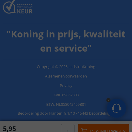
"
Koning in prijs, kwaliteit
en service
"
Copyright
©
2026
LedstripKoning
Algemene voorwaarden
Privacy
KvK: 69862303
BTW: NL858042459B01
Beoordeling door klanten:
9.1
/
10
-
15443 beoordelingen
5
,
95
IN WINKELWAGEN