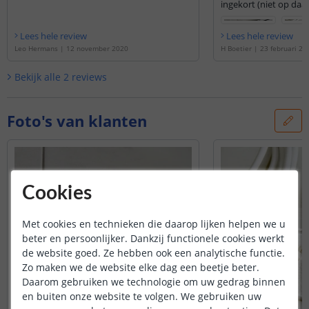
ingekort (niet op da
maar aan de andere k
connector. Voor de ins
Lees hele review
Lees hele review
filmpje: https://ww
Leo Hermans
|
12 november 2020
H Boetier
|
23 februari 20
v=IREY56H9MJU ) Dit 
en verlengkabel aan h
Bekijk alle
2
reviews
verlengstuk gekoppel
verlengstuk nog een r
gekoppeld. De materialen werken prima
samen met de Hue le
Foto's van klanten
konden we ons idee h
zoals we bedacht had
Hue ledstrips te moet
tevreden!
Cookies
Met cookies en technieken die daarop lijken helpen we u
beter en persoonlijker. Dankzij functionele cookies werkt
de website goed. Ze hebben ook een analytische functie.
Zo maken we de website elke dag een beetje beter.
Daarom gebruiken we technologie om uw gedrag binnen
en buiten onze website te volgen. We gebruiken uw