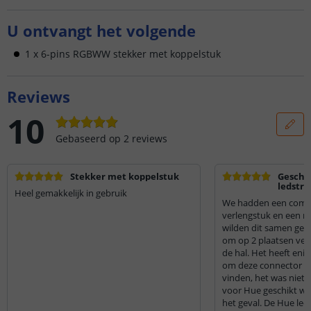
U ontvangt het volgende
1 x 6-pins RGBWW stekker met koppelstuk
Reviews
10
Gebaseerd op
2
reviews
Stekker met koppelstuk
Geschik
ledstri
Heel gemakkelijk in gebruik
We hadden een compl
verlengstuk en een re
wilden dit samen geb
om op 2 plaatsen verl
de hal. Het heeft enig speurwerk gekost
om deze connector en
vinden, het was niet d
voor Hue geschikt wa
het geval. De Hue ledstrip hebben we