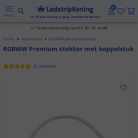
5 jaar garantie
Menu
Al
13
jaar koning in prijs, kwaliteit & service
Gratis verzending vanaf € 20,- NL en BE
Home
Accessoires
RGBWW aansluitmateriaal
Klantbeoordeling 9.1
RGBWW Premium stekker met koppelstuk
Voor 23:45 uur besteld,
morgen in huis
(
2
reviews
)