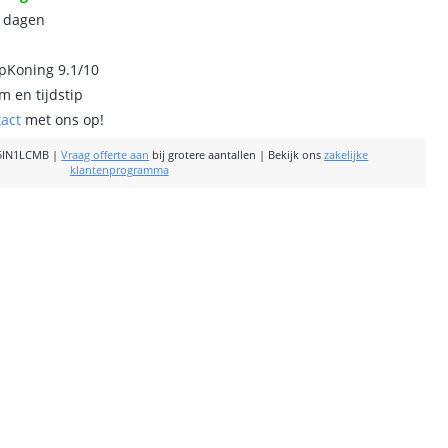
0 dagen
ipKoning 9.1/10
m en tijdstip
tact
met ons op!
5IN1LCMB
|
Vraag offerte aan
bij grotere aantallen
|
Bekijk ons
zakelijke
klantenprogramma