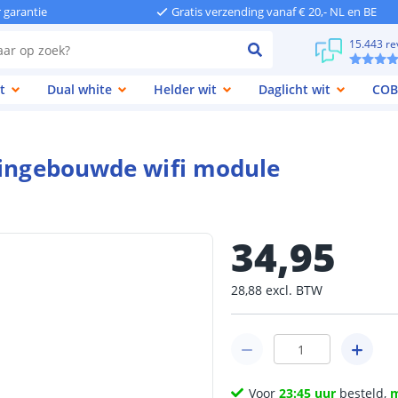
r garantie
Gratis verzending vanaf € 20,- NL en BE
15.443 re
t
Dual white
Helder wit
Daglicht wit
COB
 ingebouwde wifi module
34
,
95
28
,
88
excl.
BTW
Voor
23:45 uur
besteld,