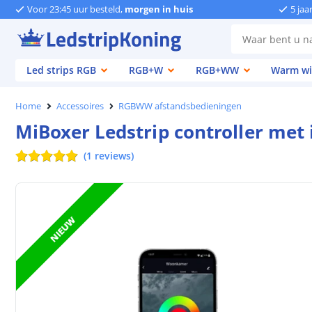
Voor 23:45 uur besteld,
morgen in huis
5 jaa
Led strips RGB
RGB+W
RGB+WW
Warm wi
Home
Accessoires
RGBWW afstandsbedieningen
MiBoxer Ledstrip controller met
(
1
reviews
)
NIEUW