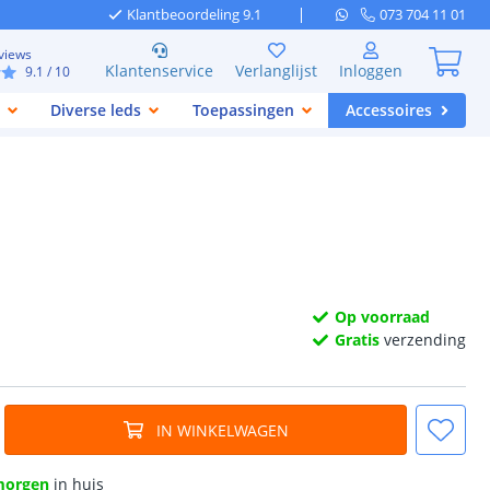
Klantbeoordeling 9.1
073 704 11 01
views
Klantenservice
Verlanglijst
Inloggen
9.1
/ 10
Diverse leds
Toepassingen
Accessoires
Op voorraad
Gratis
verzending
IN WINKELWAGEN
morgen
in huis