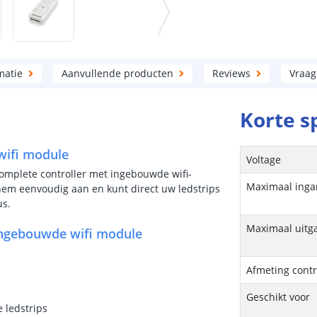
matie
Aanvullende producten
Reviews
Vraag
Korte s
wifi module
Voltage
complete controller met ingebouwde wifi-
Maximaal ing
hem eenvoudig aan en kunt direct uw ledstrips
us.
Maximaal uit
ingebouwde wifi module
Afmeting contr
Geschikt voor
 ledstrips