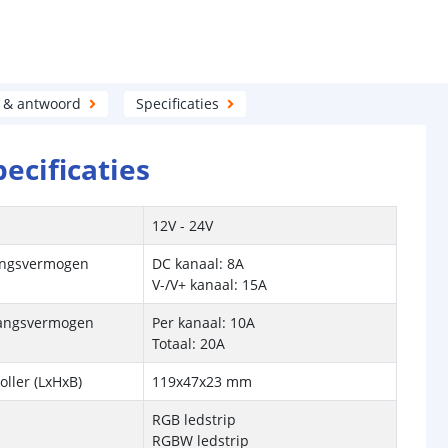
 & antwoord
Specificaties
pecificaties
12V - 24V
angsvermogen
DC kanaal: 8A
V-/V+ kanaal: 15A
gangsvermogen
Per kanaal: 10A
Totaal: 20A
oller (LxHxB)
119x47x23 mm
RGB ledstrip
RGBW ledstrip