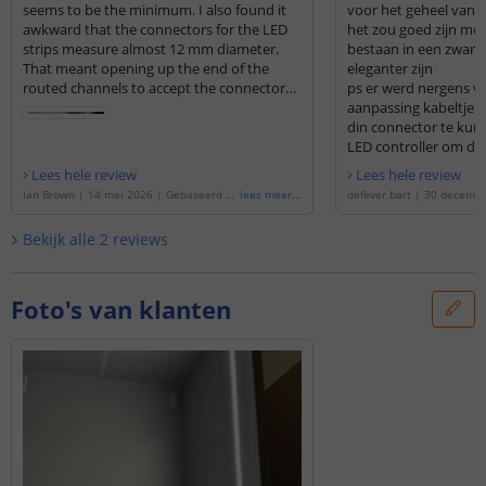
seems to be the minimum. I also found it
voor het geheel van h
awkward that the connectors for the LED
het zou goed zijn mo
strips measure almost 12 mm diameter.
bestaan in een zwarte
That meant opening up the end of the
eleganter zijn
routed channels to accept the connectors.
ps er werd nergens vermeld dat men een
Small niggles, overall I’m happy with the
aanpassing kabeltje n
result and ease of installation.
din connector te kun
LED controller om d
Lees hele review
Lees hele review
Ian Brown
|
14 mei 2026
|
Gebaseerd op
lees meer
...
defever bart
|
30 decembe
de
'
Led strip in flexibel wit inbouwprofiel
seerd op de
'
Led strip in f
| helder wit | 1 meter
'
uwprofiel | helder wit | 2
Bekijk alle
2
reviews
Foto's van klanten