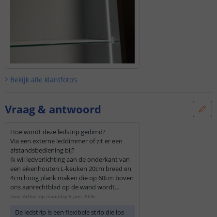
Bekijk alle
klantfoto’s
Vraag & antwoord
Hoe wordt deze ledstrip gedimd?
Via een externe leddimmer of zit er een
afstandsbediening bij?
Ik wil ledverlichting aan de onderkant van
een eikenhouten L-keuken 20cm breed en
4cm hoog plank maken die op 60cm boven
ons aanrechtblad op de wand wordt
geplaatst. Wat adviseert u ons?
Door
Arthur
op
maandag 8 juni 2026
De ledstrip is een flexibele strip die los
Met vriendelijke groet,