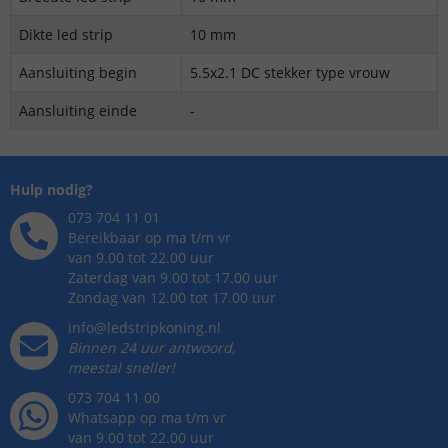
Dikte led strip
10 mm
Aansluiting begin
5.5x2.1 DC stekker type vrouw
Aansluiting einde
-
Hulp nodig?
073 704 11 01
Bereikbaar op ma t/m vr
van 9.00 tot 22.00 uur
Zaterdag van 9.00 tot 17.00 uur
Zondag van 12.00 tot 17.00 uur
info@ledstripkoning.nl
Binnen 24 uur antwoord,
meestal sneller!
073 704 11 00
Whatsapp op ma t/m vr
van 9.00 tot 22.00 uur