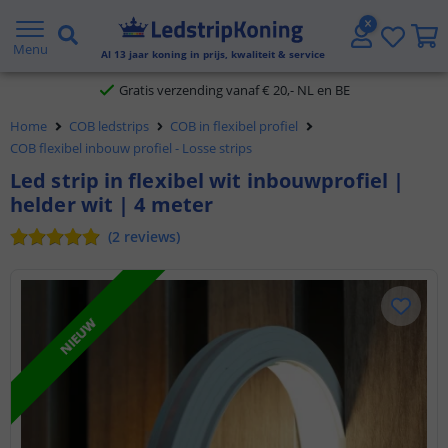
5 jaar garantie
Menu
Al
13
jaar koning in prijs, kwaliteit & service
Gratis verzending vanaf € 20,- NL en BE
Klantbeoordeling 9.1
Home
COB ledstrips
COB in flexibel profiel
COB flexibel inbouw profiel - Losse strips
Voor 23:45 uur besteld,
morgen in huis
Led strip in flexibel wit inbouwprofiel |
helder wit | 4 meter
(
2
reviews
)
NIEUW