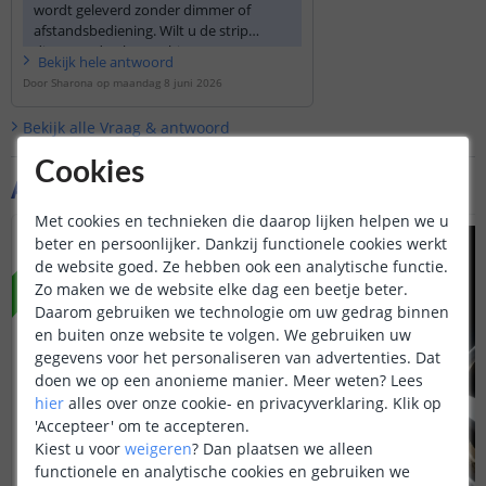
wordt geleverd zonder dimmer of
Arthur Drent
afstandsbediening. Wilt u de strip
dimmen, dan kunt u hiervoor een
Bekijk
hele
antwoord
geschikte externe ledstripdimmer
Door
Sharona
op
maandag 8 juni 2026
gebruiken. Als u liever een complete set
wilt met bediening, dan is er een
Bekijk alle
Vraag & antwoord
vergelijkbare 4 meter set beschikbaar in
hetzelfde flexibele inbouwprofiel.
Cookies
Aanvullende producten
Met cookies en technieken die daarop lijken helpen we u
beter en persoonlijker. Dankzij functionele cookies werkt
NIEUW
de website goed. Ze hebben ook een analytische functie.
Zo maken we de website elke dag een beetje beter.
Daarom gebruiken we technologie om uw gedrag binnen
en buiten onze website te volgen. We gebruiken uw
gegevens voor het personaliseren van advertenties. Dat
doen we op een anonieme manier.
Meer weten?
Lees
hier
alles over onze cookie- en privacyverklaring. Klik op
'Accepteer' om te accepteren.
Kiest u voor
weigeren
?
Dan plaatsen we alleen
functionele en analytische cookies en gebruiken we