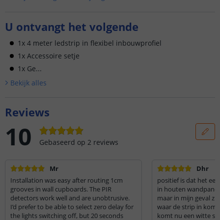
U ontvangt het volgende
1x 4 meter ledstrip in flexibel inbouwprofiel
1x Accessoire setje
1x Ge...
Bekijk alle
s
Reviews
10
Gebaseerd op
2
reviews
Mr
Dhr
Installation was easy after routing 1cm
positief is dat het ee
grooves in wall cupboards. The PIR
in houten wandpane
detectors work well and are unobtrusive.
maar in mijn geval zi
I’d prefer to be able to select zero delay for
waar de strip in komt
the lights switching off, but 20 seconds
komt nu een witte stri