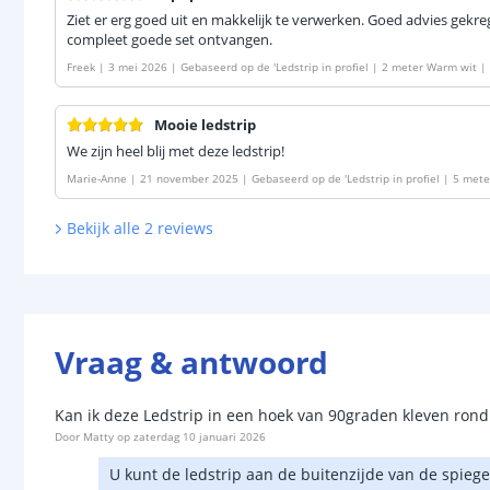
Ziet er erg goed uit en makkelijk te verwerken. Goed advies gek
compleet goede set ontvangen.
Freek
|
3 mei 2026
|
Gebaseerd op de
'
Ledstrip in profiel | 2 meter Warm wit | 
Mooie ledstrip
We zijn heel blij met deze ledstrip!
Marie-Anne
|
21 november 2025
|
Gebaseerd op de
'
Ledstrip in profiel | 5 met
| losse strip
'
Bekijk alle
2
reviews
Vraag & antwoord
Kan ik deze Ledstrip in een hoek van 90graden kleven ron
Door
Matty
op
zaterdag 10 januari 2026
U kunt de ledstrip aan de buitenzijde van de spiege