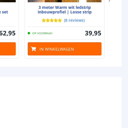
5 mm
3 meter Warm wit ledstrip
gin
5.5x2.1-DC stekker type vrouw
 set
inbouwprofiel | Losse strip
Kni
(
8
reviews
)
nde
-
62
,
95
39
,
95
OP VOORRAAD
OP VO
IN WINKELWAGEN
I