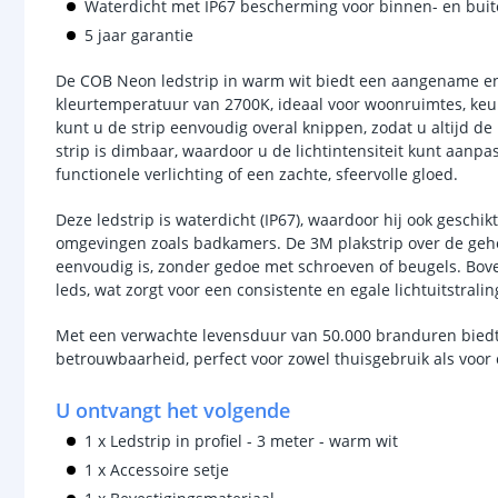
Waterdicht met IP67 bescherming voor binnen- en bui
5 jaar garantie
De COB Neon ledstrip in warm wit biedt een aangename en 
kleurtemperatuur van 2700K, ideaal voor woonruimtes, keuke
kunt u de strip eenvoudig overal knippen, zodat u altijd d
strip is dimbaar, waardoor u de lichtintensiteit kunt aan
functionele verlichting of een zachte, sfeervolle gloed.
Deze ledstrip is waterdicht (IP67), waardoor hij ook geschikt
omgevingen zoals badkamers. De 3M plakstrip over de gehele
eenvoudig is, zonder gedoe met schroeven of beugels. Bove
leds, wat zorgt voor een consistente en egale lichtuitstrali
Met een verwachte levensduur van 50.000 branduren biedt 
betrouwbaarheid, perfect voor zowel thuisgebruik als voo
U ontvangt het volgende
1 x Ledstrip in profiel - 3 meter - warm wit
1 x Accessoire setje