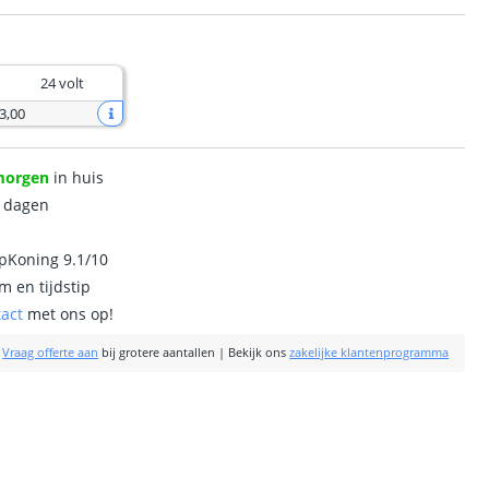
24 volt
3
,
00
morgen
in huis
0 dagen
ipKoning 9.1/10
m en tijdstip
tact
met ons op!
|
Vraag offerte aan
bij grotere aantallen
|
Bekijk ons
zakelijke klantenprogramma