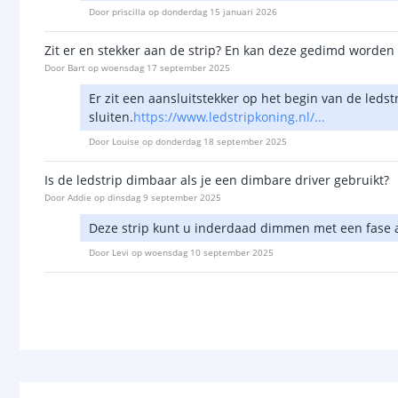
Door
priscilla
op
donderdag 15 januari 2026
Zit er en stekker aan de strip? En kan deze gedimd word
Door
Bart
op
woensdag 17 september 2025
Er zit een aansluitstekker op het begin van de led
sluiten.
https://www.ledstripkoning.nl/...
Door
Louise
op
donderdag 18 september 2025
Is de ledstrip dimbaar als je een dimbare driver gebruikt?
Door
Addie
op
dinsdag 9 september 2025
Deze strip kunt u inderdaad dimmen met een fase 
Door
Levi
op
woensdag 10 september 2025