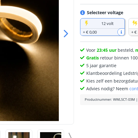
Selecteer voltage
12 volt
+
€ 0
,
00
+
€ 
Voor
23:45 uur
besteld,
Gratis
retour binnen 10
5 jaar garantie
Klantbeoordeling Ledstr
Kies zelf een bezorgdatu
Advies nodig? Neem
con
Productnummer
:
WWLSCT-03M