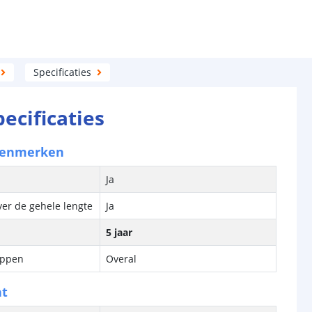
Specificaties
pecificaties
kenmerken
Ja
ver de gehele lengte
Ja
5 jaar
ippen
Overal
ht