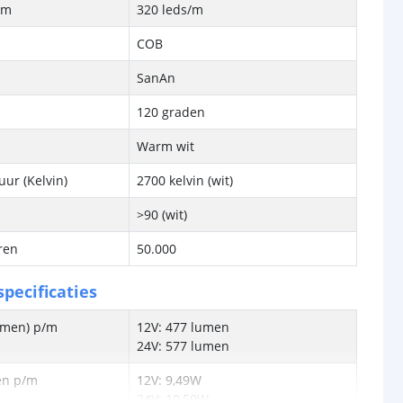
/m
320 leds/m
COB
SanAn
120 graden
Warm wit
ur (Kelvin)
2700 kelvin (wit)
>90 (wit)
ren
50.000
pecificaties
lumen) p/m
12V: 477 lumen
24V: 577 lumen
en p/m
12V: 9,49W
24V: 10,50W