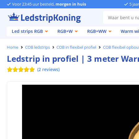
Voor 23:45 uur besteld,
morgen in huis
5 jaa
Led strips RGB
RGB+W
RGB+WW
Warm wi
Home
COB ledstrips
COB in flexibel profiel
COB flexibel opbouw
Ledstrip in profiel | 3 meter War
(
2
reviews
)