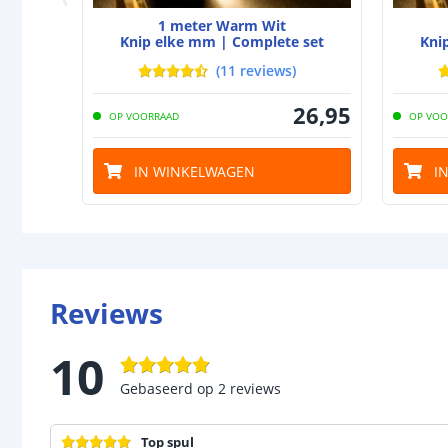
1 meter Warm Wit
Knip elke mm | Complete set
Kni
(
11
reviews
)
26
,
95
OP VOORRAAD
OP VOO
IN WINKELWAGEN
I
Reviews
10
Gebaseerd op
2
reviews
Top spul