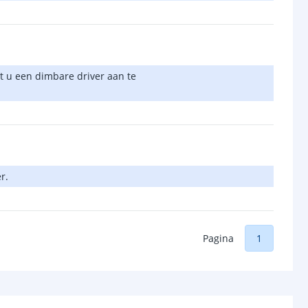
t u een dimbare driver aan te
r.
Pagina
1