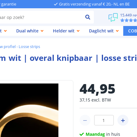
r garantie
Gratis verzending vanaf € 20,- NL en BE
15.449 re
t
Dual white
Helder wit
Daglicht wit
COB
 profiel - Losse strips
m wit | overal knipbaar | losse str
44
,
95
37
,
15
excl.
BTW
Maandag
in huis