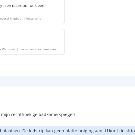
regen en daardoor ook een
overal knipbaar | losse strip
'
er Warm wit | overal knipbaar
lees meer
...
d mijn rechthoekige badkamerspiegel?
l plaatsen. De ledstrip kan geen platte buiging aan. U kunt de stri