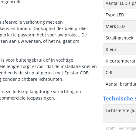
tengebruik
Aantal LED's p
Type LED
sfeervolle verlichting met een
Merk LED
ns en tuinen. Dankzij het flexibele profiel
e perfecte pasvorm hebt voor uw project. De
Stralingshoek
passen aan uw wensen, of het nu gaat om
Kleur
 is voor buitengebruik of in vochtige
Kleurtemperatu
 lengte zorgt ervoor dat de installatie snel en
CRI
ndien is de strip uitgerust met Epistar COB
ng zonder zichtbare lichtpunten.
Aantal brandu
deze ledstrip langdurige verlichting en
Technische s
r commerciële toepassingen.
Lichtsterkte (
Watt - vermog