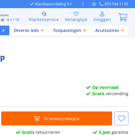
Klantbeoordeling 9.1
073 704 11 01
views
Klantenservice
Verlanglijst
Inloggen
9.1
/ 10
Diverse leds
Toepassingen
Accessoires
ip
Op voorraad
Gratis
verzending
IN WINKELWAGEN
Gratis
retourneren
5 jaar
garantie