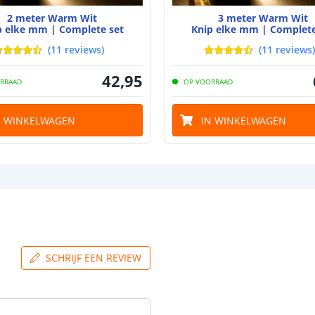
Dikte led strip
2 meter Warm Wit
3 meter Warm Wit
Aansluiting be
p elke mm | Complete set
Knip elke mm | Complete
(
11
reviews
)
(
11
reviews
)
Aansluiting ei
42
,
95
RRAAD
OP VOORRAAD
N WINKELWAGEN
IN WINKELWAGEN
SCHRIJF EEN REVIEW